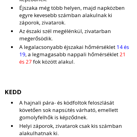
Éjszaka még több helyen, majd napközben
egyre kevesebb számban alakulnak ki
záporok, zivatarok.
Az északi szél megélénkül, zivatarban
megerősödik.
A legalacsonyabb éjszakai hőmérséklet
14 és
19
, a legmagasabb nappali hőmérséklet
21
és 27
fok között alakul.
KEDD
A hajnali pára- és ködfoltok feloszlását
követően sok napsütés várható, emellett
gomolyfelhők is képződnek.
Helyi záporok, zivatarok csak kis számban
alakulhatnak ki.