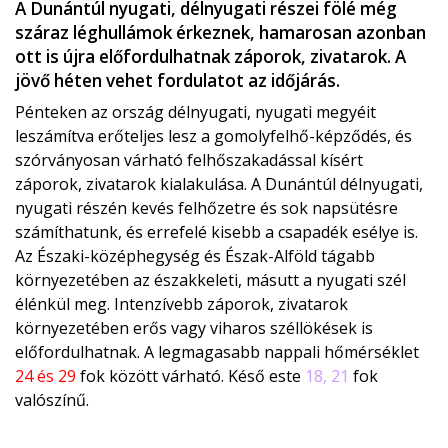
A Dunántúl nyugati, délnyugati részei fölé még
száraz léghullámok érkeznek, hamarosan azonban
ott is újra előfordulhatnak záporok, zivatarok. A
jövő héten vehet fordulatot az időjárás.
Pénteken az ország délnyugati, nyugati megyéit
leszámítva erőteljes lesz a gomolyfelhő-képződés, és
szórványosan várható felhőszakadással kísért
záporok, zivatarok kialakulása. A Dunántúl délnyugati,
nyugati részén kevés felhőzetre és sok napsütésre
számíthatunk, és errefelé kisebb a csapadék esélye is.
Az Északi-középhegység és Észak-Alföld tágabb
környezetében az északkeleti, másutt a nyugati szél
élénkül meg. Intenzívebb záporok, zivatarok
környezetében erős vagy viharos széllökések is
előfordulhatnak. A legmagasabb nappali hőmérséklet
24 és 29
fok között várható. Késő este
18, 21
fok
valószínű.