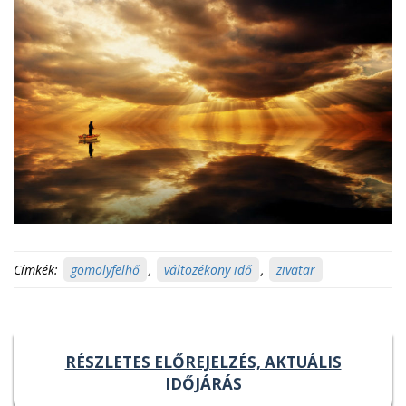
Címkék:
gomolyfelhő
,
változékony idő
,
zivatar
RÉSZLETES ELŐREJELZÉS, AKTUÁLIS
IDŐJÁRÁS