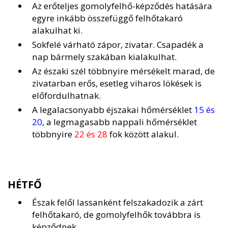
Az erőteljes gomolyfelhő-képződés hatására
egyre inkább összefüggő felhőtakaró
alakulhat ki.
Sokfelé várható zápor, zivatar. Csapadék a
nap bármely szakában kialakulhat.
Az északi szél többnyire mérsékelt marad, de
zivatarban erős, esetleg viharos lökések is
előfordulhatnak.
A legalacsonyabb éjszakai hőmérséklet
15 és
20
, a legmagasabb nappali hőmérséklet
többnyire
22 és 28
fok között alakul.
HÉTFŐ
Észak felől lassanként felszakadozik a zárt
felhőtakaró, de gomolyfelhők továbbra is
képződnek.