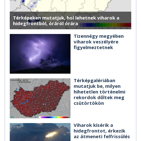
Térképeken mutatjuk, hol lehetnek viharok a
hidegfrontból, óráról órára
Tizennégy megyében
viharok veszélyére
figyelmeztetnek
Térképgalériában
mutatjuk be, milyen
hihetetlen történelmi
rekordok dőltek meg
csütörtökön
Viharok kísérik a
hidegfrontot, érkezik
az átmeneti felfrissülés