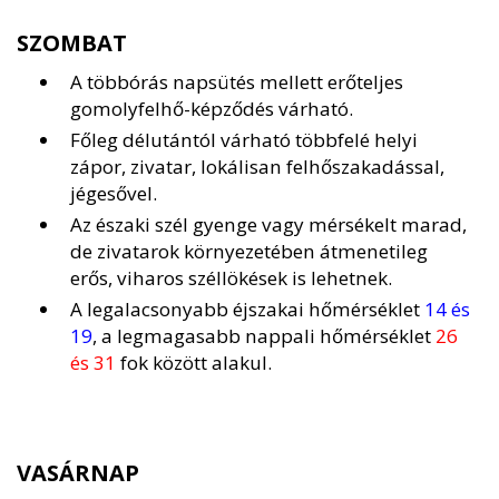
SZOMBAT
A többórás napsütés mellett erőteljes
gomolyfelhő-képződés várható.
Főleg délutántól várható többfelé helyi
zápor, zivatar, lokálisan felhőszakadással,
jégesővel.
Az északi szél gyenge vagy mérsékelt marad,
de zivatarok környezetében átmenetileg
erős, viharos széllökések is lehetnek.
A legalacsonyabb éjszakai hőmérséklet
14 és
19
, a legmagasabb nappali hőmérséklet
26
és 31
fok között alakul.
VASÁRNAP