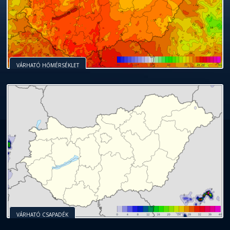
VÁRHATÓ HŐMÉRSÉKLET
VÁRHATÓ CSAPADÉK