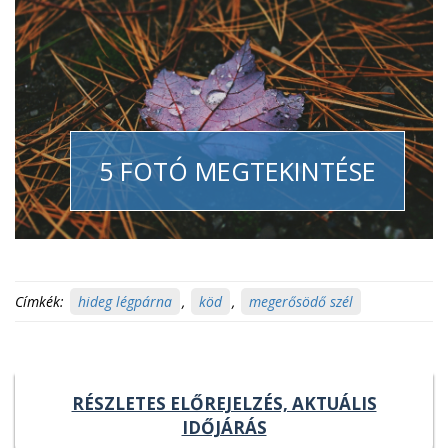
5 FOTÓ MEGTEKINTÉSE
Címkék:
hideg légpárna
,
köd
,
megerősödő szél
RÉSZLETES ELŐREJELZÉS, AKTUÁLIS
IDŐJÁRÁS