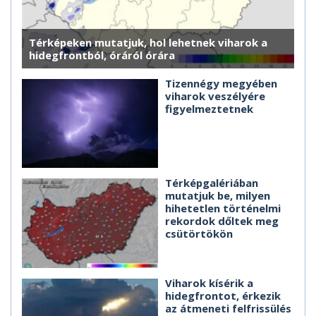
Térképeken mutatjuk, hol lehetnek viharok a
hidegfrontból, óráról órára
Tizennégy megyében
viharok veszélyére
figyelmeztetnek
Térképgalériában
mutatjuk be, milyen
hihetetlen történelmi
rekordok dőltek meg
csütörtökön
Viharok kísérik a
hidegfrontot, érkezik
az átmeneti felfrissülés