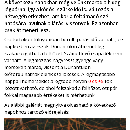
A következő napokban még velünk marad a hideg
légpárna, így a ködös, szürke idő is. Változás a
hétvégén érkezhet, amikor a feltámadó szél
hatására javulnak a látási viszonyok. Ez azonban
csak átmeneti lesz.
Csütörtökön túlnyomóan borult, párás idő várható, de
napközben az Észak-Dunántúlon átmenetileg
szakadozgathat a felhőzet. Számottevő csapadék nem
várható. A légmozgás nagyrészt gyenge vagy
mérsékelt marad, viszont a Dunántúlon
előfordulhatnak élénk széllökések. A legmagasabb
nappali hőmérséklet a legtöbb helyen
0 és +5
fok
között várható, de ahol felszakad a felhőzet, ott pár
fokkal magasabb értékeket is mérhetünk.
Az alábbi galériát megnyitva olvasható a következő
napokhoz tartozó előrejelzés: