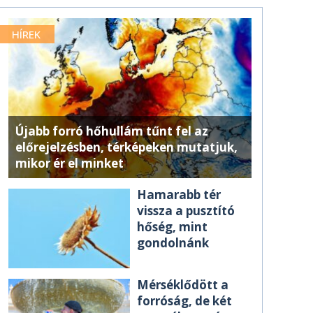
HÍREK
Újabb forró hőhullám tűnt fel az
előrejelzésben, térképeken mutatjuk,
mikor ér el minket
Hamarabb tér
vissza a pusztító
hőség, mint
gondolnánk
Mérséklődött a
forróság, de két