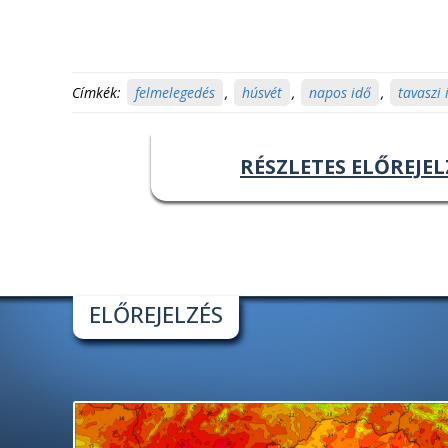
Címkék:
felmelegedés
,
húsvét
,
napos idő
,
tavaszi 
RÉSZLETES ELŐREJEL
ELŐREJELZÉS