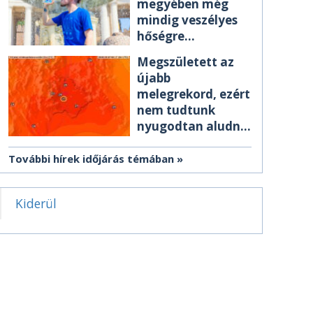
megyében még
mindig veszélyes
hőségre
figyelmeztetnek
Megszületett az
újabb
melegrekord, ezért
nem tudtunk
nyugodtan aludni
éjszaka
További hírek időjárás témában
Kiderül