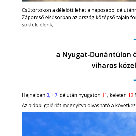
Csütörtökön a délelőtt lehet a naposabb, délutánr
Záporeső elsősorban az ország középső tájain ford
sokfelé élénk,
a Nyugat-Dunántúlon és
viharos közel
Hajnalban
0, +7
, délután nyugaton
11
, keleten
19
f
Az alábbi galériát megnyitva olvasható a következ