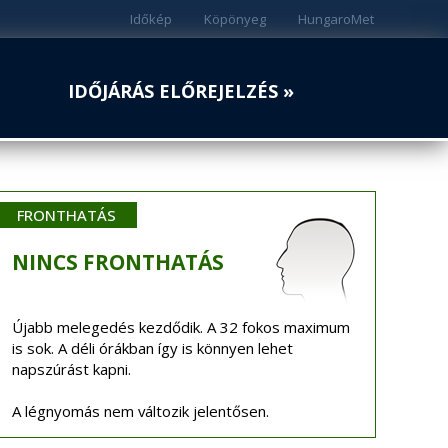
Időkép
Köpönyeg
HungaroMet
IDŐJÁRÁS ELŐREJELZÉS »
FRONTHATÁS
NINCS
FRONTHATÁS
Újabb melegedés kezdődik. A 32 fokos maximum
is sok. A déli órákban így is könnyen lehet
napszúrást kapni.
A légnyomás nem változik jelentősen.