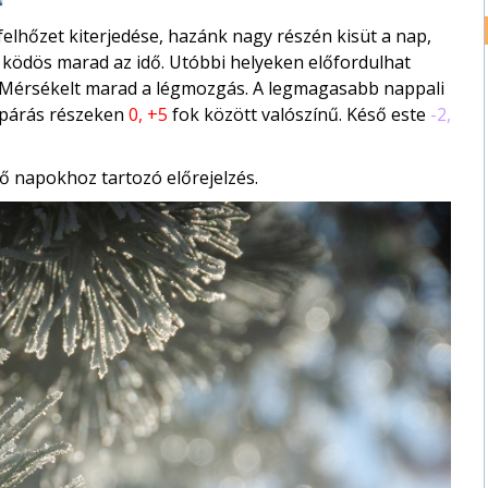
felhőzet kiterjedése, hazánk nagy részén kisüt a nap,
n ködös marad az idő. Utóbbi helyeken előfordulhat
z. Mérsékelt marad a légmozgás. A legmagasabb nappali
, párás részeken
0, +5
fok között valószínű. Késő este
-2,
ő napokhoz tartozó előrejelzés.