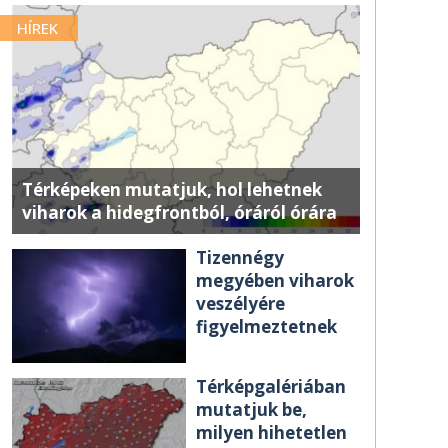
HÍREK
Térképeken mutatjuk, hol lehetnek
viharok a hidegfrontból, óráról órára
Tizennégy
megyében viharok
veszélyére
figyelmeztetnek
Térképgalériában
mutatjuk be,
milyen hihetetlen