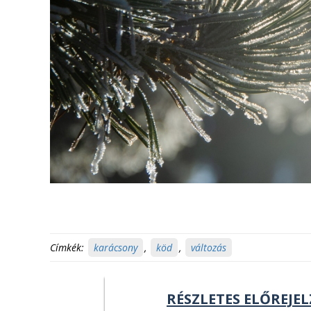
Címkék:
karácsony
,
köd
,
változás
RÉSZLETES ELŐREJEL