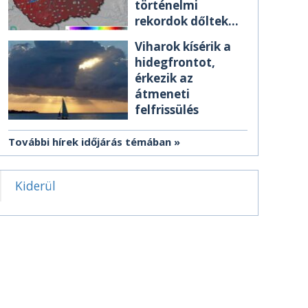
történelmi
rekordok dőltek
meg csütörtökön
Viharok kísérik a
hidegfrontot,
érkezik az
átmeneti
felfrissülés
További hírek időjárás témában
Kiderül