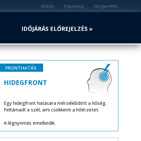
Időkép
Köpönyeg
HungaroMet
IDŐJÁRÁS ELŐREJELZÉS »
FRONTHATÁS
HIDEGFRONT
Egy hidegfront hatására mérséklődött a hőség.
Feltámadt a szél, ami csökkenti a hőérzetet.
A légnyomás emelkedik.