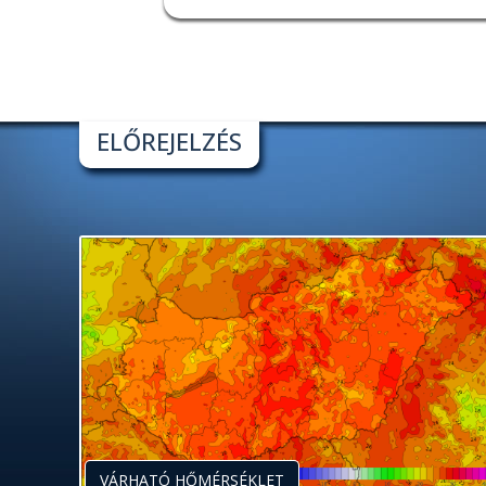
ELŐREJELZÉS
VÁRHATÓ HŐMÉRSÉKLET