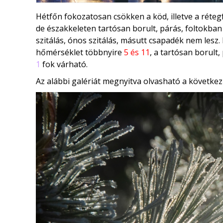
Hétfőn fokozatosan csökken a köd, illetve a réteg
de északkeleten tartósan borult, párás, foltokba
szitálás, ónos szitálás, másutt csapadék nem les
hőmérséklet többnyire
5 és 11
, a tartósan borult
1
fok várható.
Az alábbi galériát megnyitva olvasható a következ