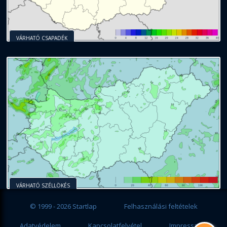
VÁRHATÓ CSAPADÉK
VÁRHATÓ SZÉLLÖKÉS
© 1999 - 2026 Startlap
Felhasználási feltételek
Adatvédelem
Kapcsolatfelvétel
Impresszum