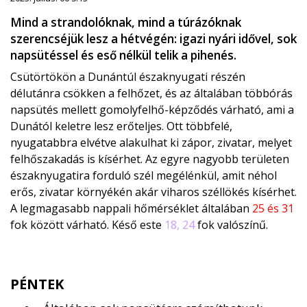
Mind a strandolóknak, mind a túrázóknak
szerencséjük lesz a hétvégén: igazi nyári idővel, sok
napsütéssel és eső nélkül telik a pihenés.
Csütörtökön a Dunántúl északnyugati részén
délutánra csökken a felhőzet, és az általában többórás
napsütés mellett gomolyfelhő-képződés várható, ami a
Dunától keletre lesz erőteljes. Ott többfelé,
nyugatabbra elvétve alakulhat ki zápor, zivatar, melyet
felhőszakadás is kísérhet. Az egyre nagyobb területen
északnyugatira forduló szél megélénkül, amit néhol
erős, zivatar környékén akár viharos széllökés kísérhet.
A legmagasabb nappali hőmérséklet általában
25 és 31
fok között várható. Késő este
18, 24
fok valószínű.
PÉNTEK