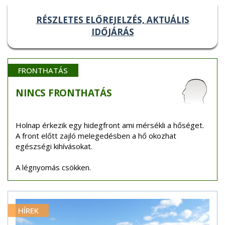
RÉSZLETES ELŐREJELZÉS, AKTUÁLIS
IDŐJÁRÁS
FRONTHATÁS
NINCS
FRONTHATÁS
Holnap érkezik egy hidegfront ami mérsékli a hőséget.
A front előtt zajló melegedésben a hő okozhat
egészségi kihívásokat.
A légnyomás csökken.
HÍREK