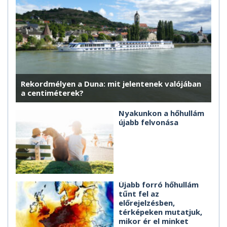
Rekordmélyen a Duna: mit jelentenek valójában
a centiméterek?
Nyakunkon a hőhullám
újabb felvonása
Újabb forró hőhullám
tűnt fel az
előrejelzésben,
térképeken mutatjuk,
mikor ér el minket