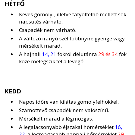
HÉTFŐ
Kevés gomoly-, illetve fátyolfelhő mellett sok
napsütés várható.
Csapadék nem várható.
A változó irányú szél többnyire gyenge vagy
mérsékelt marad.
A hajnali
14, 21
fokról délutánra
29 és 34
fok
közé melegszik fel a levegő.
KEDD
Napos időre van kilátás gomolyfelhőkkel.
Számottevő csapadék nem valószínű.
Mérsékelt marad a légmozgás.
A legalacsonyabb éjszakai hőmérséklet
16,
22
, a legmagasabb nappali hőmérséklet
29,