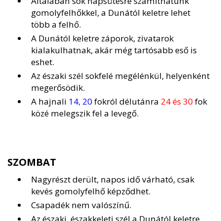
Általában sok napsütésre számíthatunk
gomolyfelhőkkel, a Dunától keletre lehet
több a felhő.
A Dunától keletre záporok, zivatarok
kialakulhatnak, akár még tartósabb eső is
eshet.
Az északi szél sokfelé megélénkül, helyenként
megerősödik.
A hajnali
14, 20
fokról délutánra
24 és 30
fok
közé melegszik fel a levegő.
SZOMBAT
Nagyrészt derült, napos idő várható, csak
kevés gomolyfelhő képződhet.
Csapadék nem valószínű.
Az északi, északkeleti szél a Dunától keletre