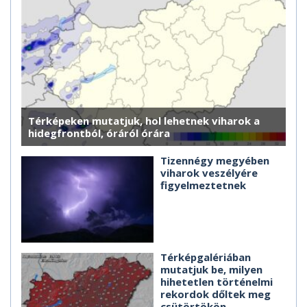
Térképeken mutatjuk, hol lehetnek viharok a
hidegfrontból, óráról órára
Tizennégy megyében
viharok veszélyére
figyelmeztetnek
Térképgalériában
mutatjuk be, milyen
hihetetlen történelmi
rekordok dőltek meg
csütörtökön