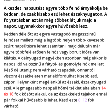
A kezdeti napsütést egyre több felhő árnyékolja be
kedden, de csak kisebb eső lehet északnyugaton. A
folytatásban aztán még többet látjuk majd a
napot, ugyanakkkor egyre hűvösebb lesz.
Kedden délelőtt az egyre vastagodó magasszintű
felhőzet mellett még a legtöbb helyen több-kevesebb
szűrt napsütésre lehet számítani, majd délután már
egyre többfelé erősen felhős vagy borult időre van
kilátás. A délnyugati megyékben azonban még ekkor is
napos idő valószínű a fátyol- és gomolyfelhők mellett.
Késő délutánig nem várható csapadék, onnantól
viszont északkeleten már előfordulhat kisebb eső,
zápor. Helyenként megélénkül az északi, északnyugati
szél. A legmagasabb nappali hőmérséklet általában
14
és 18
fok között alakul, de az északkeleti tájakon ennél
pár fokkal hűvösebb is lehet. Késő este
8, 12
fok
várható.