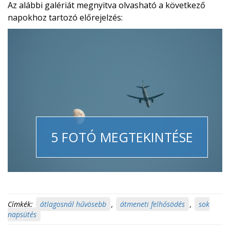
Az alábbi galériát megnyitva olvasható a következő
napokhoz tartozó előrejelzés:
5 FOTÓ MEGTEKINTÉSE
Címkék:
átlagosnál hűvösebb
,
átmeneti felhősödés
,
sok
napsütés