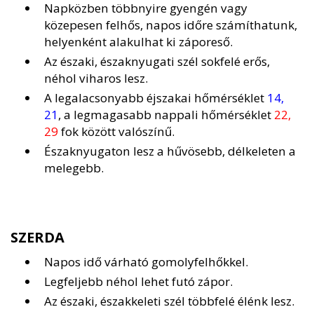
Napközben többnyire gyengén vagy
közepesen felhős, napos időre számíthatunk,
helyenként alakulhat ki záporeső.
Az északi, északnyugati szél sokfelé erős,
néhol viharos lesz.
A legalacsonyabb éjszakai hőmérséklet
14,
21
, a legmagasabb nappali hőmérséklet
22,
29
fok között valószínű.
Északnyugaton lesz a hűvösebb, délkeleten a
melegebb.
SZERDA
Napos idő várható gomolyfelhőkkel.
Legfeljebb néhol lehet futó zápor.
Az északi, északkeleti szél többfelé élénk lesz.