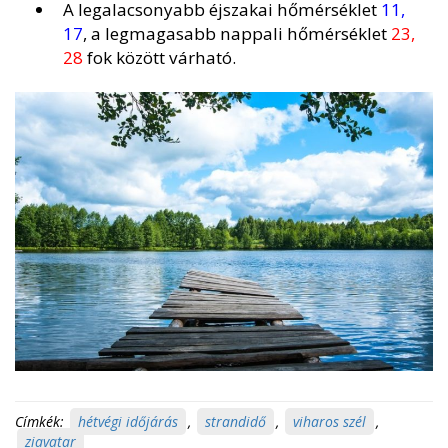
A legalacsonyabb éjszakai hőmérséklet
11,
17
, a legmagasabb nappali hőmérséklet
23,
28
fok között várható.
Címkék:
hétvégi időjárás
,
strandidő
,
viharos szél
,
ziavatar