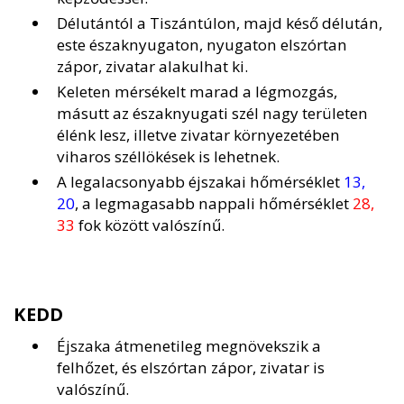
Délutántól a Tiszántúlon, majd késő délután,
este északnyugaton, nyugaton elszórtan
zápor, zivatar alakulhat ki.
Keleten mérsékelt marad a légmozgás,
másutt az északnyugati szél nagy területen
élénk lesz, illetve zivatar környezetében
viharos széllökések is lehetnek.
A legalacsonyabb éjszakai hőmérséklet
13,
20
, a legmagasabb nappali hőmérséklet
28,
33
fok között valószínű.
KEDD
Éjszaka átmenetileg megnövekszik a
felhőzet, és elszórtan zápor, zivatar is
valószínű.