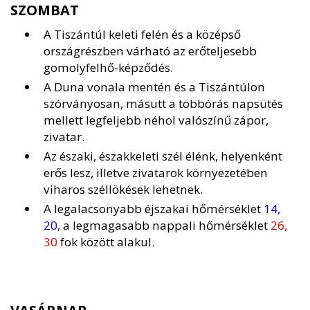
SZOMBAT
A Tiszántúl keleti felén és a középső
országrészben várható az erőteljesebb
gomolyfelhő-képződés.
A Duna vonala mentén és a Tiszántúlon
szórványosan, másutt a többórás napsütés
mellett legfeljebb néhol valószínű zápor,
zivatar.
Az északi, északkeleti szél élénk, helyenként
erős lesz, illetve zivatarok környezetében
viharos széllökések lehetnek.
A legalacsonyabb éjszakai hőmérséklet
14,
20
, a legmagasabb nappali hőmérséklet
26,
30
fok között alakul.