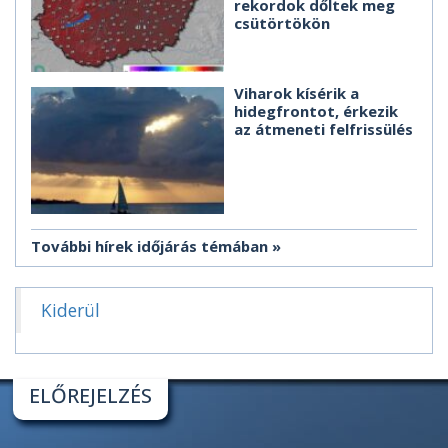
rekordok dőltek meg
csütörtökön
Viharok kísérik a
hidegfrontot, érkezik
az átmeneti felfrissülés
További hírek időjárás témában
Kiderül
ELŐREJELZÉS