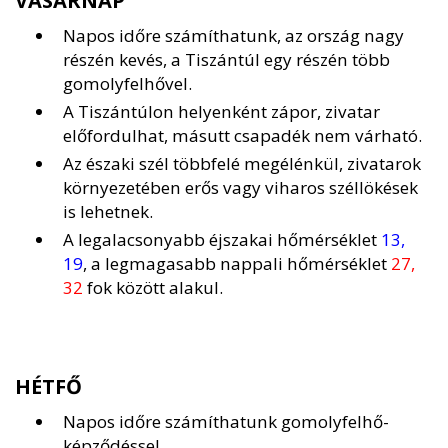
VASÁRNAP
Napos időre számíthatunk, az ország nagy
részén kevés, a Tiszántúl egy részén több
gomolyfelhővel.
A Tiszántúlon helyenként zápor, zivatar
előfordulhat, másutt csapadék nem várható.
Az északi szél többfelé megélénkül, zivatarok
környezetében erős vagy viharos széllökések
is lehetnek.
A legalacsonyabb éjszakai hőmérséklet
13,
19
, a legmagasabb nappali hőmérséklet
27,
32
fok között alakul.
HÉTFŐ
Napos időre számíthatunk gomolyfelhő-
képződéssel.