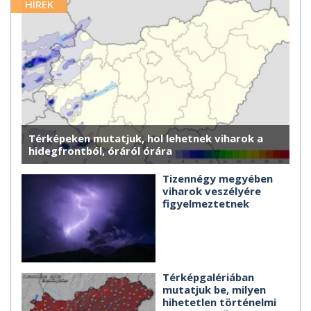
HÍREK
Térképeken mutatjuk, hol lehetnek viharok a
hidegfrontból, óráról órára
Tizennégy megyében
viharok veszélyére
figyelmeztetnek
Térképgalériában
mutatjuk be, milyen
hihetetlen történelmi