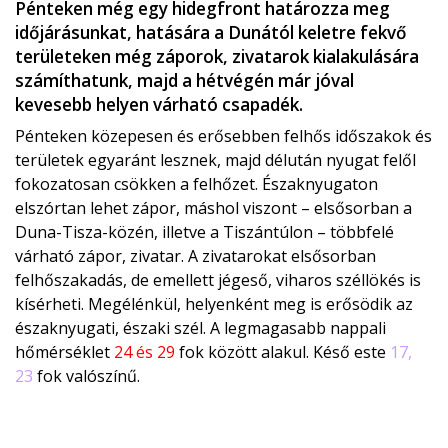
Pénteken még egy hidegfront határozza meg
időjárásunkat, hatására a Dunától keletre fekvő
területeken még záporok, zivatarok kialakulására
számíthatunk, majd a hétvégén már jóval
kevesebb helyen várható csapadék.
Pénteken közepesen és erősebben felhős időszakok és
területek egyaránt lesznek, majd délután nyugat felől
fokozatosan csökken a felhőzet. Északnyugaton
elszórtan lehet zápor, máshol viszont – elsősorban a
Duna-Tisza-közén, illetve a Tiszántúlon – többfelé
várható zápor, zivatar. A zivatarokat elsősorban
felhőszakadás, de emellett jégeső, viharos széllökés is
kísérheti. Megélénkül, helyenként meg is erősödik az
északnyugati, északi szél. A legmagasabb nappali
hőmérséklet
24 és 29
fok között alakul. Késő este
17,
23
fok valószínű.