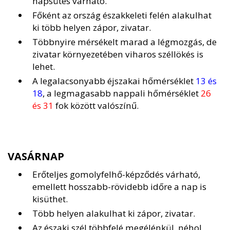
napsütés várható.
Főként az ország északkeleti felén alakulhat
ki több helyen zápor, zivatar.
Többnyire mérsékelt marad a légmozgás, de
zivatar környezetében viharos széllökés is
lehet.
A legalacsonyabb éjszakai hőmérséklet
13 és
18
, a legmagasabb nappali hőmérséklet
26
és 31
fok között valószínű.
VASÁRNAP
Erőteljes gomolyfelhő-képződés várható,
emellett hosszabb-rövidebb időre a nap is
kisüthet.
Több helyen alakulhat ki zápor, zivatar.
Az északi szél többfelé megélénkül, néhol