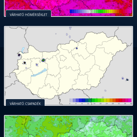
VÁRHATÓ HŐMÉRSÉKLET
VÁRHATÓ CSAPADÉK