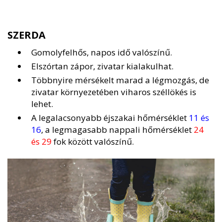
SZERDA
Gomolyfelhős, napos idő valószínű.
Elszórtan zápor, zivatar kialakulhat.
Többnyire mérsékelt marad a légmozgás, de
zivatar környezetében viharos széllökés is
lehet.
A legalacsonyabb éjszakai hőmérséklet
11 és
16
, a legmagasabb nappali hőmérséklet
24
és 29
fok között valószínű.