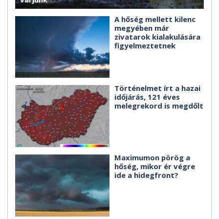
A hőség mellett kilenc
megyében már
zivatarok kialakulására
figyelmeztetnek
Történelmet írt a hazai
időjárás, 121 éves
melegrekord is megdőlt
Maximumon pörög a
hőség, mikor ér végre
ide a hidegfront?