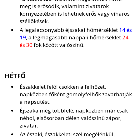
meg is erősödik, valamint zivatarok
környezetében is lehetnek erős vagy viharos
széllökések.
A legalacsonyabb éjszakai hőmérséklet
14 és
19
, a legmagasabb nappali hőmérséklet
24
és 30
fok között valószínű.
HÉTFŐ
Északkelet felől csökken a felhőzet,
napközben főként gomolyfelhők zavarhatják
a napsütést.
Éjszaka még többfelé, napközben már csak
néhol, elsősorban délen valószínű zápor,
zivatar.
Az északi, északkeleti szél megélénkül,