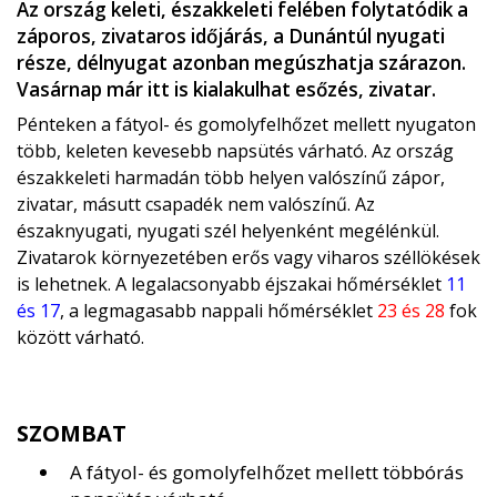
Az ország keleti, északkeleti felében folytatódik a
záporos, zivataros időjárás, a Dunántúl nyugati
része, délnyugat azonban megúszhatja szárazon.
Vasárnap már itt is kialakulhat esőzés, zivatar.
Pénteken a fátyol- és gomolyfelhőzet mellett nyugaton
több, keleten kevesebb napsütés várható. Az ország
északkeleti harmadán több helyen valószínű zápor,
zivatar, másutt csapadék nem valószínű. Az
északnyugati, nyugati szél helyenként megélénkül.
Zivatarok környezetében erős vagy viharos széllökések
is lehetnek. A legalacsonyabb éjszakai hőmérséklet
11
és 17
, a legmagasabb nappali hőmérséklet
23 és 28
fok
között várható.
SZOMBAT
A fátyol- és gomolyfelhőzet mellett többórás