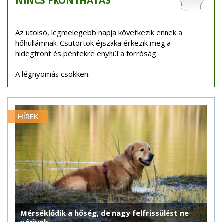
NINCS
FRONTHATÁS
Az utolsó, legmelegebb napja következik ennek a
hőhullámnak. Csütörtök éjszaka érkezik meg a
hidegfront és péntekre enyhül a forróság.
A légnyomás csökken.
HÍREK
Mérséklődik a hőség, de nagy felfrissülést ne
várjunk