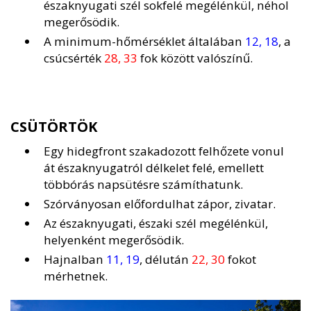
északnyugati szél sokfelé megélénkül, néhol
megerősödik.
A minimum-hőmérséklet általában
12, 18
, a
csúcsérték
28, 33
fok között valószínű.
CSÜTÖRTÖK
Egy hidegfront szakadozott felhőzete vonul
át északnyugatról délkelet felé, emellett
többórás napsütésre számíthatunk.
Szórványosan előfordulhat zápor, zivatar.
Az északnyugati, északi szél megélénkül,
helyenként megerősödik.
Hajnalban
11, 19
, délután
22, 30
fokot
mérhetnek.