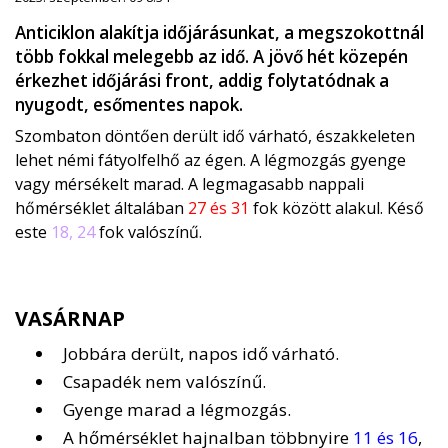
Anticiklon alakítja időjárásunkat, a megszokottnál
több fokkal melegebb az idő. A jövő hét közepén
érkezhet időjárási front, addig folytatódnak a
nyugodt, esőmentes napok.
Szombaton döntően derült idő várható, északkeleten
lehet némi fátyolfelhő az égen. A légmozgás gyenge
vagy mérsékelt marad. A legmagasabb nappali
hőmérséklet általában
27 és 31
fok között alakul. Késő
este
18, 24
fok valószínű.
VASÁRNAP
Jobbára derült, napos idő várható.
Csapadék nem valószínű.
Gyenge marad a légmozgás.
A hőmérséklet hajnalban többnyire
11 és 16
,