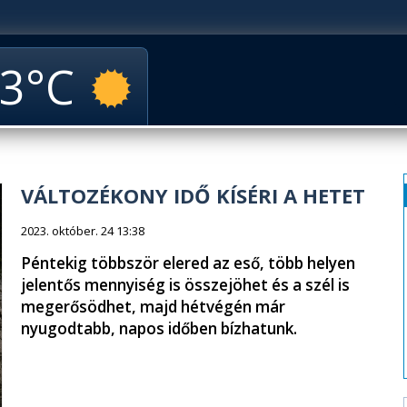
3
VÁLTOZÉKONY IDŐ KÍSÉRI A HETET
2023. október. 24 13:38
Péntekig többször elered az eső, több helyen
jelentős mennyiség is összejöhet és a szél is
megerősödhet, majd hétvégén már
nyugodtabb, napos időben bízhatunk.