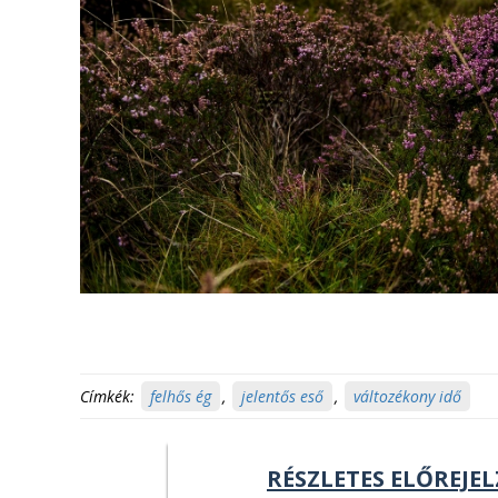
Címkék:
felhős ég
,
jelentős eső
,
változékony idő
RÉSZLETES ELŐREJEL