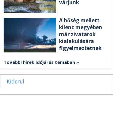
várjunk
A hőség mellett
kilenc megyében
már zivatarok
kialakulására
figyelmeztetnek
További hírek időjárás témában
Kiderül