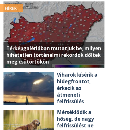
HÍREK
Térképgalériában mutatjuk be, milyen
hihetetlen történelmi rekordok dőltek
meg csütörtökön
Viharok kísérik a
hidegfrontot,
érkezik az
átmeneti
felfrissülés
Mérséklődik a
hőség, de nagy
felfrissülést ne