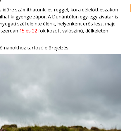
s időre számíthatunk, és reggel, kora délelőtt északon
lhat ki gyenge zápor. A Dunántúlon egy-egy zivatar is
nyugati szél eleinte élénk, helyenként erős lesz, majd
t szerdán
15 és 22
fok között valószínű, délkeleten
ő napokhoz tartozó előrejelzés.