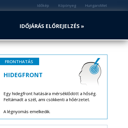
Időkép
Köpönyeg
HungaroMet
IDŐJÁRÁS ELŐREJELZÉS »
FRONTHATÁS
HIDEGFRONT
Egy hidegfront hatására mérséklődött a hőség.
Feltámadt a szél, ami csökkenti a hőérzetet.
A légnyomás emelkedik.