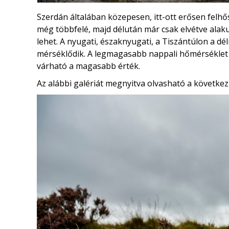
Szerdán általában közepesen, itt-ott erősen felhő
még többfelé, majd délután már csak elvétve alaku
lehet. A nyugati, északnyugati, a Tiszántúlon a dél
mérséklődik. A legmagasabb nappali hőmérsékle
várható a magasabb érték.
Az alábbi galériát megnyitva olvasható a következ