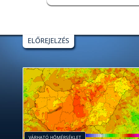
ELŐREJELZÉS
VÁRHATÓ HŐMÉRSÉKLET