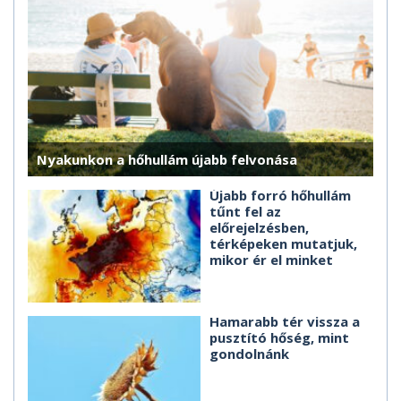
Nyakunkon a hőhullám újabb felvonása
Újabb forró hőhullám
tűnt fel az
előrejelzésben,
térképeken mutatjuk,
mikor ér el minket
Hamarabb tér vissza a
pusztító hőség, mint
gondolnánk