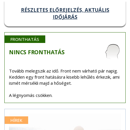
RÉSZLETES ELŐREJELZÉS, AKTUÁLIS
IDŐJÁRÁS
FRONTHATÁS
NINCS
FRONTHATÁS
Tovább melegszik az idő. Front nem várható pár napig.
Kedden egy front hatásásra kisebb lehűlés érkezik, ami
ismét mérsékli majd a hőséget.
A légnyomás csökken.
HÍREK