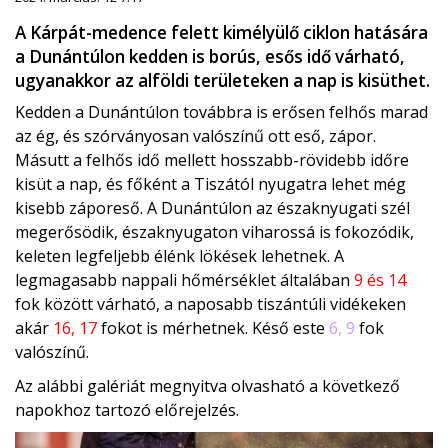
A Kárpát-medence felett kimélyülő ciklon hatására
a Dunántúlon kedden is borús, esős idő várható,
ugyanakkor az alföldi területeken a nap is kisüthet.
Kedden a Dunántúlon továbbra is erősen felhős marad
az ég, és szórványosan valószínű ott eső, zápor.
Másutt a felhős idő mellett hosszabb-rövidebb időre
kisüt a nap, és főként a Tiszától nyugatra lehet még
kisebb záporeső. A Dunántúlon az északnyugati szél
megerősödik, északnyugaton viharossá is fokozódik,
keleten legfeljebb élénk lökések lehetnek. A
legmagasabb nappali hőmérséklet általában
9 és 14
fok között várható, a naposabb tiszántúli vidékeken
akár
16, 17
fokot is mérhetnek. Késő este
6, 9
fok
valószínű.
Az alábbi galériát megnyitva olvasható a következő
napokhoz tartozó előrejelzés.