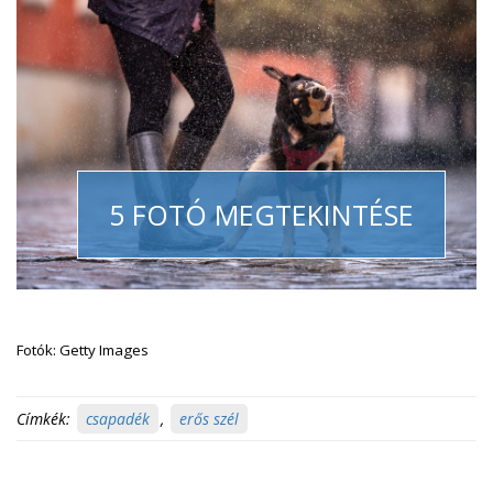
5 FOTÓ MEGTEKINTÉSE
Fotók: Getty Images
Címkék:
csapadék
,
erős szél