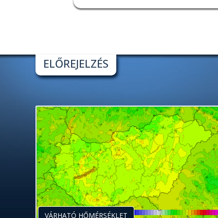
ELŐREJELZÉS
VÁRHATÓ HŐMÉRSÉKLET