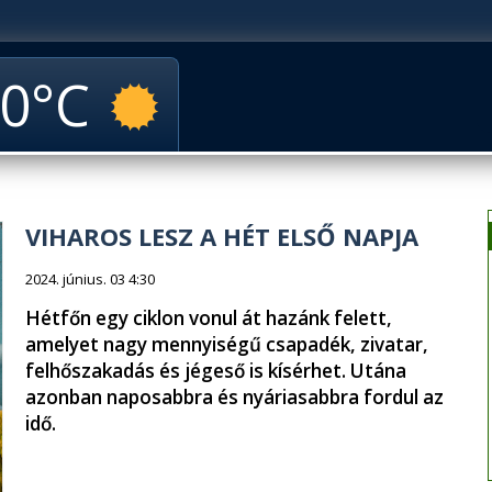
0
VIHAROS LESZ A HÉT ELSŐ NAPJA
2024. június. 03 4:30
Hétfőn egy ciklon vonul át hazánk felett,
amelyet nagy mennyiségű csapadék, zivatar,
felhőszakadás és jégeső is kísérhet. Utána
azonban naposabbra és nyáriasabbra fordul az
idő.