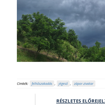
Címkék:
felhőszakadás
,
jégeső
,
zápor-zivatar
RÉSZLETES ELŐREJEL