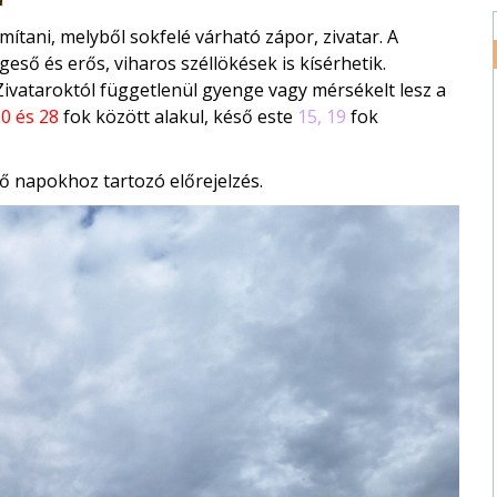
ítani, melyből sokfelé várható zápor, zivatar. A
ső és erős, viharos széllökések is kísérhetik.
Zivataroktól függetlenül gyenge vagy mérsékelt lesz a
0 és 28
fok között alakul, késő este
15, 19
fok
ő napokhoz tartozó előrejelzés.