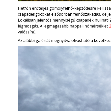
Hétfőn erőteljes gomolyfelhő-képződésre kell szám
csapadékgócokat elsősorban felhőszakadás, de jége
Lokálisan jelentős mennyiségű csapadék hullhat! 
légmozgás. A legmagasabb nappali hőmérséklet
2
valószínű.
Az alábbi galériát megnyitva olvasható a következ