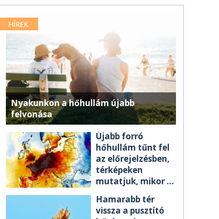
HÍREK
Nyakunkon a hőhullám újabb
felvonása
Újabb forró
hőhullám tűnt fel
az előrejelzésben,
térképeken
mutatjuk, mikor ér
el minket
Hamarabb tér
vissza a pusztító