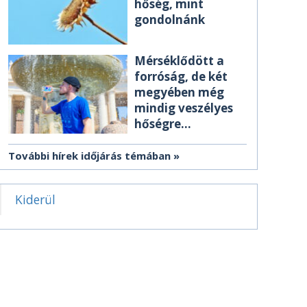
hőség, mint
gondolnánk
Mérséklődött a
forróság, de két
megyében még
mindig veszélyes
hőségre
figyelmeztetnek
További hírek időjárás témában
Kiderül