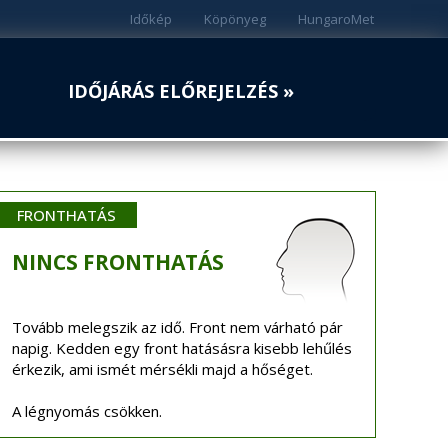
Időkép
Köpönyeg
HungaroMet
IDŐJÁRÁS ELŐREJELZÉS »
FRONTHATÁS
NINCS
FRONTHATÁS
Tovább melegszik az idő. Front nem várható pár
napig. Kedden egy front hatásásra kisebb lehűlés
érkezik, ami ismét mérsékli majd a hőséget.
A légnyomás csökken.