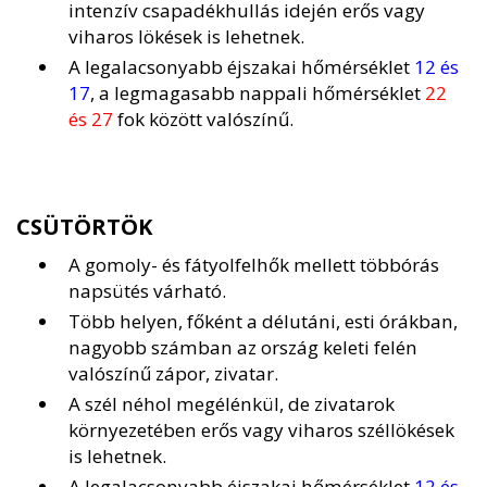
intenzív csapadékhullás idején erős vagy
viharos lökések is lehetnek.
A legalacsonyabb éjszakai hőmérséklet
12 és
17
, a legmagasabb nappali hőmérséklet
22
és 27
fok között valószínű.
CSÜTÖRTÖK
A gomoly- és fátyolfelhők mellett többórás
napsütés várható.
Több helyen, főként a délutáni, esti órákban,
nagyobb számban az ország keleti felén
valószínű zápor, zivatar.
A szél néhol megélénkül, de zivatarok
környezetében erős vagy viharos széllökések
is lehetnek.
A legalacsonyabb éjszakai hőmérséklet
12 és