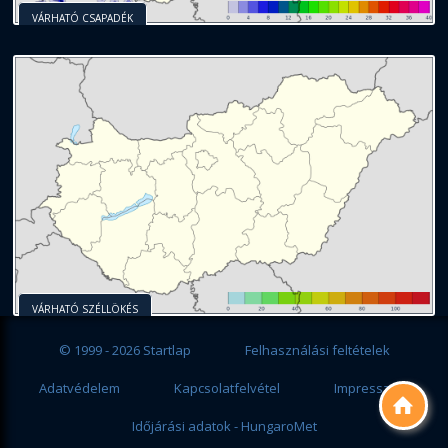
VÁRHATÓ CSAPADÉK
VÁRHATÓ SZÉLLÖKÉS
© 1999 - 2026 Startlap
Felhasználási feltételek
Adatvédelem
Kapcsolatfelvétel
Impresszum

Időjárási adatok - HungaroMet