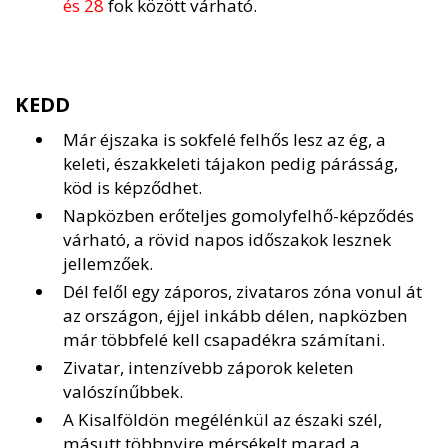
és 28
fok között várható.
KEDD
Már éjszaka is sokfelé felhős lesz az ég, a
keleti, északkeleti tájakon pedig párásság,
köd is képződhet.
Napközben erőteljes gomolyfelhő-képződés
várható, a rövid napos időszakok lesznek
jellemzőek.
Dél felől egy záporos, zivataros zóna vonul át
az országon, éjjel inkább délen, napközben
már többfelé kell csapadékra számítani.
Zivatar, intenzívebb záporok keleten
valószínűbbek.
A Kisalföldön megélénkül az északi szél,
másutt többnyire mérsékelt marad a