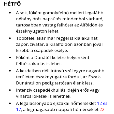
HÉTFŐ
A sok, főként gomolyfelhő mellett legalább
néhány órás napsütés mindenhol várható,
tartósabban vastag felhőzet az Alföldön és
északnyugaton lehet.
Többfelé, akár már reggel is kialakulhat
zápor, zivatar, a Kisalföldön azonban jóval
kisebb a csapadék esélye.
Főként a Dunától keletre helyenként
felhőszakadás is lehet.
A kezdetben déli irányú szél egyre nagyobb
területen északnyugatira fordul, az Észak-
Dunántúlon pedig tartósan élénk lesz.
Intenzív csapadékhullás idején erős vagy
viharos lökések is lehetnek.
A legalacsonyabb éjszakai hőmérséklet
12 és
17
, a legmagasabb nappali hőmérséklet
22