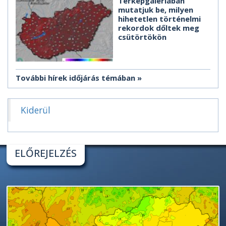
Térképgalériában
mutatjuk be, milyen
hihetetlen történelmi
rekordok dőltek meg
csütörtökön
További hírek időjárás témában
Kiderül
ELŐREJELZÉS