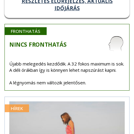
RÉSZLETES ELŐREJELZÉS, AKTUÁLIS
IDŐJÁRÁS
FRONTHATÁS
NINCS
FRONTHATÁS
Újabb melegedés kezdődik. A 32 fokos maximum is sok.
A déli órákban így is könnyen lehet napszúrást kapni.
A légnyomás nem változik jelentősen.
HÍREK