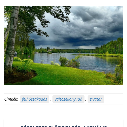
Címkék:
felhőszakadás
,
változékony idő
,
zivatar