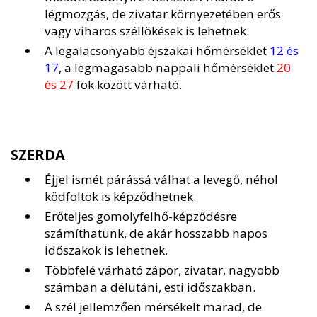
légmozgás, de zivatar környezetében erős
vagy viharos széllökések is lehetnek.
A legalacsonyabb éjszakai hőmérséklet
12 és
17
, a legmagasabb nappali hőmérséklet
20
és 27
fok között várható.
SZERDA
Éjjel ismét párássá válhat a levegő, néhol
ködfoltok is képződhetnek.
Erőteljes gomolyfelhő-képződésre
számíthatunk, de akár hosszabb napos
időszakok is lehetnek.
Többfelé várható zápor, zivatar, nagyobb
számban a délutáni, esti időszakban.
A szél jellemzően mérsékelt marad, de