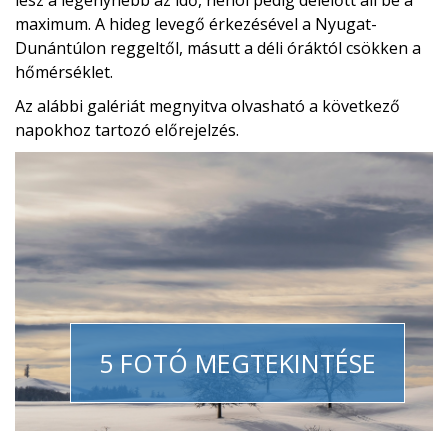
lesz a legenyhébb az idő, néhol pedig délelőtt áll be a
maximum. A hideg levegő érkezésével a Nyugat-
Dunántúlon reggeltől, másutt a déli óráktól csökken a
hőmérséklet.
Az alábbi galériát megnyitva olvasható a következő
napokhoz tartozó előrejelzés.
5 FOTÓ MEGTEKINTÉSE