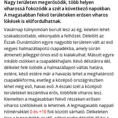
Nagy területen megerősödik, több helyen
viharossá fokozódik a szél a következő napokban.
A magasabban fekvő területeken erősen viharos
lökések is előfordulhatnak.
Vasárnap túlnyomóan borult lesz az ég, keleten lehet
szakadozottabb, vékonyabb a felhőzet. Délelőtt az
Észak-Dunántúlon egyre nagyobb területen vált az eső
vegyes halmazállapotú csapadékba, amely során
átmeneti jelleggel ónos eső is kialakulhat. Másutt egyre
inkább csökken a csapadékhajlam. Késő délutánra dél,
délkelet felé tolódik a halmazállapot-váltás határa,
estére, késő estére már a havazás lehet a meghatározó
csapadékforma, esetleg a középső országrészben
lehet még eső, havas eső. A északi szél a középső
területeket leszámítva erős, többfelé viharos lesz.
Kiemelten a magasabban fekvő részeken erősen
viharos széllökések is lehetnek. A legmagasabb nappali
hőmérséklet
0 és +10
fok között várható. Délkeleten