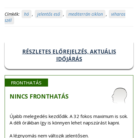
Címkék:
hó
,
jelentős eső
,
mediterrán ciklon
,
viharos
szél
RÉSZLETES ELŐREJELZÉS, AKTUÁLIS
IDŐJÁRÁS
FRONTHATÁS
NINCS
FRONTHATÁS
Újabb melegedés kezdődik. A 32 fokos maximum is sok.
A déli órákban így is könnyen lehet napszúrást kapni.
A légnyomás nem változik jelentősen.