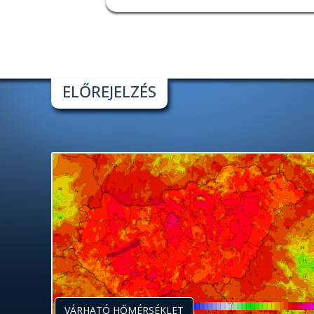
ELŐREJELZÉS
VÁRHATÓ HŐMÉRSÉKLET