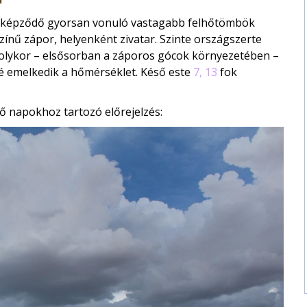
t képződő gyorsan vonuló vastagabb felhőtömbök
zínű zápor, helyenként zivatar. Szinte országszerte
 olykor – elsősorban a záporos gócok környezetében –
é emelkedik a hőmérséklet. Késő este
7, 13
fok
ő napokhoz tartozó előrejelzés: