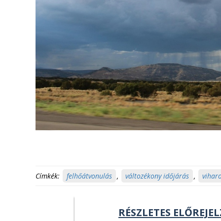
Címkék:
felhőátvonulás
,
változékony időjárás
,
vihar
RÉSZLETES ELŐREJEL