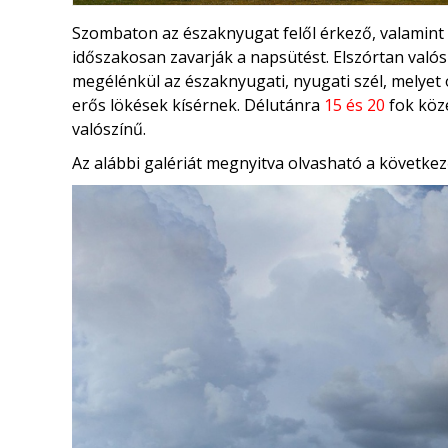
Szombaton az északnyugat felől érkező, valamin
időszakosan zavarják a napsütést. Elszórtan valós
megélénkül az északnyugati, nyugati szél, melyet
erős lökések kísérnek. Délutánra
15 és 20
fok köz
valószínű.
Az alábbi galériát megnyitva olvasható a következ