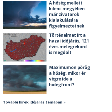
A hőség mellett
kilenc megyében
már zivatarok
kialakulására
figyelmeztetnek
Történelmet írt a
hazai időjárás, 121
éves melegrekord
is megdőlt
Maximumon pörög
a hőség, mikor ér
végre ide a
hidegfront?
További hírek időjárás témában