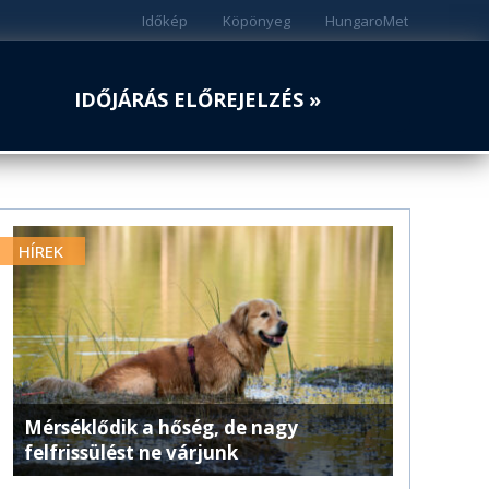
Időkép
Köpönyeg
HungaroMet
IDŐJÁRÁS ELŐREJELZÉS »
HÍREK
Mérséklődik a hőség, de nagy
felfrissülést ne várjunk