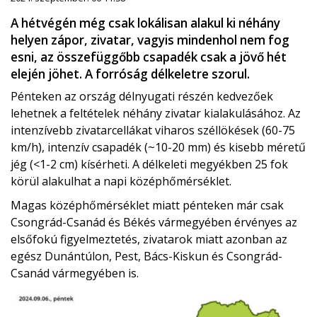
A hétvégén még csak lokálisan alakul ki néhány
helyen zápor, zivatar, vagyis mindenhol nem fog
esni, az összefüggőbb csapadék csak a jövő hét
elején jöhet. A forróság délkeletre szorul.
Pénteken az ország délnyugati részén kedvezőek
lehetnek a feltételek néhány zivatar kialakulásához. Az
intenzívebb zivatarcellákat viharos széllökések (60-75
km/h), intenzív csapadék (~10-20 mm) és kisebb méretű
jég (<1-2 cm) kísérheti. A délkeleti megyékben 25 fok
körül alakulhat a napi középhőmérséklet.
Magas középhőmérséklet miatt pénteken már csak
Csongrád-Csanád és Békés vármegyében érvényes az
elsőfokú figyelmeztetés, zivatarok miatt azonban az
egész Dunántúlon, Pest, Bács-Kiskun és Csongrád-
Csanád vármegyében is.