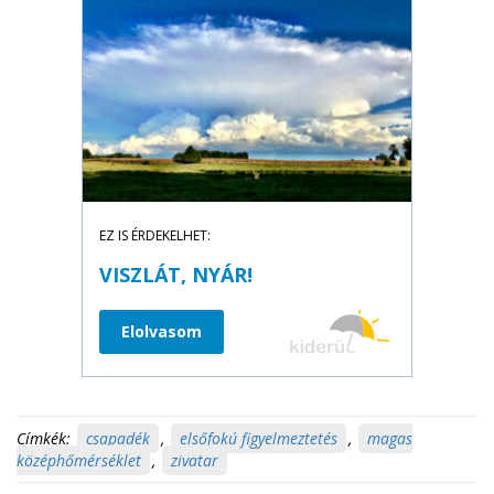
EZ IS ÉRDEKELHET:
VISZLÁT, NYÁR!
Elolvasom
Címkék:
csapadék
,
elsőfokú figyelmeztetés
,
magas
középhőmérséklet
,
zivatar