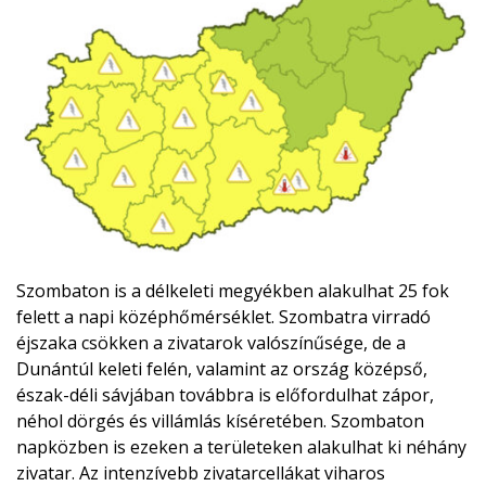
Szombaton is a délkeleti megyékben alakulhat 25 fok
felett a napi középhőmérséklet. Szombatra virradó
éjszaka csökken a zivatarok valószínűsége, de a
Dunántúl keleti felén, valamint az ország középső,
észak-déli sávjában továbbra is előfordulhat zápor,
néhol dörgés és villámlás kíséretében. Szombaton
napközben is ezeken a területeken alakulhat ki néhány
zivatar. Az intenzívebb zivatarcellákat viharos