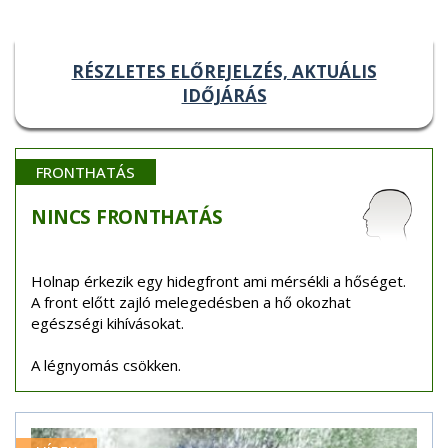
RÉSZLETES ELŐREJELZÉS, AKTUÁLIS
IDŐJÁRÁS
FRONTHATÁS
NINCS
FRONTHATÁS
Holnap érkezik egy hidegfront ami mérsékli a hőséget.
A front előtt zajló melegedésben a hő okozhat
egészségi kihívásokat.
A légnyomás csökken.