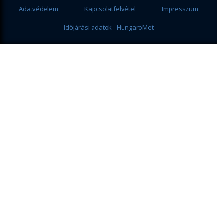
Adatvédelem
Kapcsolatfelvétel
Impresszum
Időjárási adatok - HungaroMet