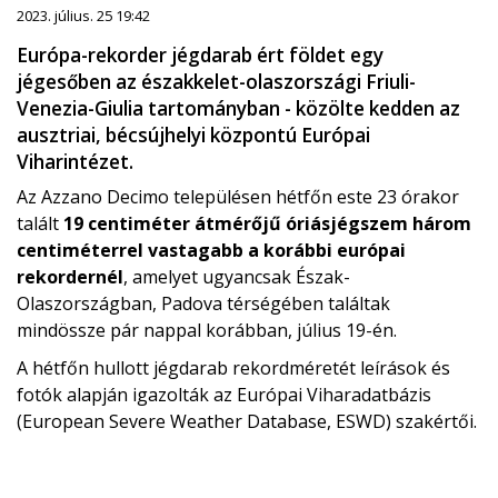
2023. július. 25 19:42
Európa-rekorder jégdarab ért földet egy
jégesőben az északkelet-olaszországi Friuli-
Venezia-Giulia tartományban - közölte kedden az
ausztriai, bécsújhelyi központú Európai
Viharintézet.
Az Azzano Decimo településen hétfőn este 23 órakor
talált
19 centiméter átmérőjű óriásjégszem három
centiméterrel vastagabb a korábbi európai
rekordernél
, amelyet ugyancsak Észak-
Olaszországban, Padova térségében találtak
mindössze pár nappal korábban, július 19-én.
A hétfőn hullott jégdarab rekordméretét leírások és
fotók alapján igazolták az Európai Viharadatbázis
(European Severe Weather Database, ESWD) szakértői.