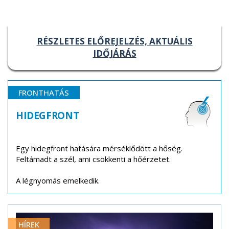
RÉSZLETES ELŐREJELZÉS, AKTUÁLIS
IDŐJÁRÁS
FRONTHATÁS
HIDEGFRONT
Egy hidegfront hatására mérséklődött a hőség.
Feltámadt a szél, ami csökkenti a hőérzetet.
A légnyomás emelkedik.
HÍREK