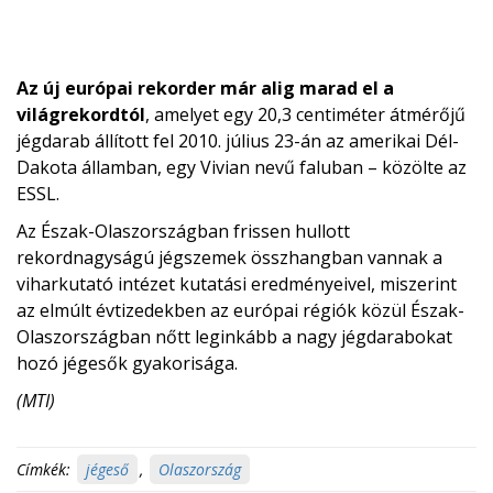
Az új európai rekorder már alig marad el a
világrekordtól
, amelyet egy 20,3 centiméter átmérőjű
jégdarab állított fel 2010. július 23-án az amerikai Dél-
Dakota államban, egy Vivian nevű faluban – közölte az
ESSL.
Az Észak-Olaszországban frissen hullott
rekordnagyságú jégszemek összhangban vannak a
viharkutató intézet kutatási eredményeivel, miszerint
az elmúlt évtizedekben az európai régiók közül Észak-
Olaszországban nőtt leginkább a nagy jégdarabokat
hozó jégesők gyakorisága.
(MTI)
Címkék:
jégeső
,
Olaszország