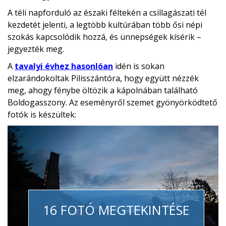
A téli napforduló az északi féltekén a csillagászati tél
kezdetét jelenti, a legtöbb kultúrában több ősi népi
szokás kapcsolódik hozzá, és ünnepségek kísérik –
jegyezték meg.
A
tavalyi évhez hasonlóan
idén is sokan
elzarándokoltak Pilisszántóra, hogy együtt nézzék
meg, ahogy fénybe öltözik a kápolnában található
Boldogasszony. Az eseményről szemet gyönyörködtető
fotók is készültek:
16 FOTÓ MEGTEKINTÉSE