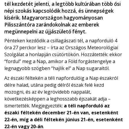
tél kezdetét jelenti, a legtöbb kultúrában több ősi
népi szokás kapcsolódik hozzá, és ünnepségek
kísérik. Magyarországon hagyományosan
Pilisszántóra zarándokolnak az emberek
megünnepelni az újjászülető fényt.
Pénteken kezdődik a csillagászati tél, a napforduló 4
óra 27 perckor lesz – írta az Országos Meteorológiai
Szolgálat a honlapján csütörtökön. Hozzátették: ekkor
“fordul” meg a Nap, amikor a Föld forgástengelye a
legnagyobb szögben “hajlik el” a Nap sugaraitól.
Az északi féltekén a téli napfordulóig a Nap északról
délre halad, utána pedig délről észak felé kezd
mozogni, és az év legrövidebb nappalát,
következésképpen a leghosszabb éjszakát adja –
ismertették. Megjegyezték:
a téli napforduló az
északi féltekén december 21-én van, esetenként
22-én, míg a déli féltekén június 21-én, esetenként
22-én vagy 20-án
.