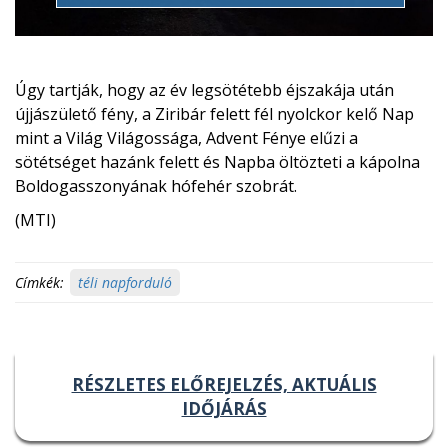
Úgy tartják, hogy az év legsötétebb éjszakája után
újjászülető fény, a Ziribár felett fél nyolckor kelő Nap
mint a Világ Világossága, Advent Fénye elűzi a
sötétséget hazánk felett és Napba öltözteti a kápolna
Boldogasszonyának hófehér szobrát.
(MTI)
Címkék:
téli napforduló
RÉSZLETES ELŐREJELZÉS, AKTUÁLIS
IDŐJÁRÁS