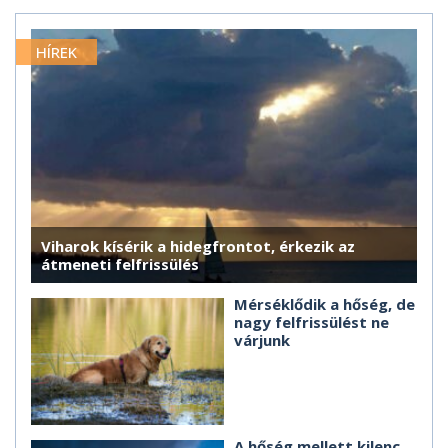
HÍREK
Viharok kísérik a hidegfrontot, érkezik az
átmeneti felfrissülés
Mérséklődik a hőség, de
nagy felfrissülést ne
várjunk
A hőség mellett kilenc