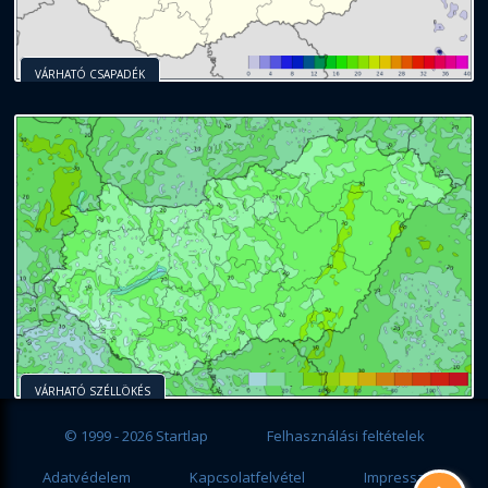
VÁRHATÓ CSAPADÉK
VÁRHATÓ SZÉLLÖKÉS
© 1999 - 2026 Startlap
Felhasználási feltételek
Adatvédelem
Kapcsolatfelvétel
Impresszum