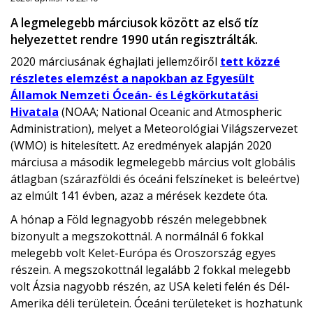
A legmelegebb márciusok között az első tíz
helyezettet rendre 1990 után regisztrálták.
2020 márciusának éghajlati jellemzőiről
tett közzé
részletes elemzést a napokban az Egyesült
Államok Nemzeti Óceán- és Légkörkutatási
Hivatala
(NOAA; National Oceanic and Atmospheric
Administration), melyet a Meteorológiai Világszervezet
(WMO) is hitelesített. Az eredmények alapján 2020
márciusa a második legmelegebb március volt globális
átlagban (szárazföldi és óceáni felszíneket is beleértve)
az elmúlt 141 évben, azaz a mérések kezdete óta.
A hónap a Föld legnagyobb részén melegebbnek
bizonyult a megszokottnál. A normálnál 6 fokkal
melegebb volt Kelet-Európa és Oroszország egyes
részein. A megszokottnál legalább 2 fokkal melegebb
volt Ázsia nagyobb részén, az USA keleti felén és Dél-
Amerika déli területein. Óceáni területeket is hozhatunk