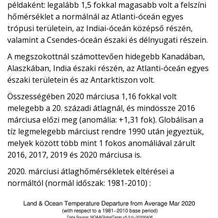
példaként: legalább 1,5 fokkal magasabb volt a felszíni
hőmérséklet a normálnál az Atlanti-óceán egyes
trópusi területein, az Indiai-óceán középső részén,
valamint a Csendes-óceán északi és délnyugati részein.
A megszokottnál számottevően hidegebb Kanadában,
Alaszkában, India északi részén, az Atlanti-óceán egyes
északi területein és az Antarktiszon volt.
Összességében 2020 márciusa 1,16 fokkal volt
melegebb a 20. századi átlagnál, és mindössze 2016
márciusa előzi meg (anomália: +1,31 fok). Globálisan a
tíz legmelegebb márciust rendre 1990 után jegyeztük,
melyek között több mint 1 fokos anomáliával zárult
2016, 2017, 2019 és 2020 márciusa is.
2020. márciusi átlaghőmérsékletek eltérései a
normáltól (normál időszak: 1981-2010) :