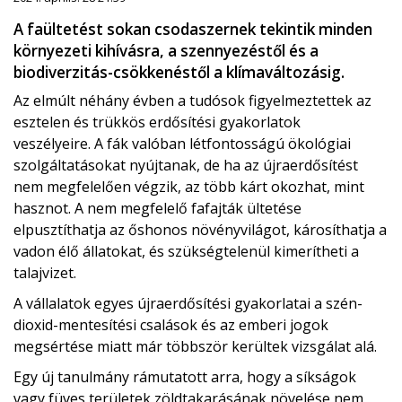
A faültetést sokan csodaszernek tekintik minden
környezeti kihívásra, a szennyezéstől és a
biodiverzitás-csökkenéstől a klímaváltozásig.
Az elmúlt néhány évben a tudósok figyelmeztettek az
esztelen és trükkös erdősítési gyakorlatok
veszélyeire. A fák valóban létfontosságú ökológiai
szolgáltatásokat nyújtanak, de ha az újraerdősítést
nem megfelelően végzik, az több kárt okozhat, mint
hasznot. A nem megfelelő fafajták ültetése
elpusztíthatja az őshonos növényvilágot, károsíthatja a
vadon élő állatokat, és szükségtelenül kimerítheti a
talajvizet.
A vállalatok egyes újraerdősítési gyakorlatai a szén-
dioxid-mentesítési csalások és az emberi jogok
megsértése miatt már többször kerültek vizsgálat alá.
Egy új tanulmány rámutatott arra, hogy a síkságok
vagy füves területek zöldtakarásának növelése nem