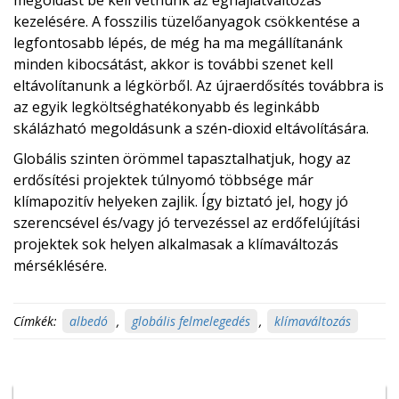
kezelésére. A fosszilis tüzelőanyagok csökkentése a
legfontosabb lépés, de még ha ma megállítanánk
minden kibocsátást, akkor is további szenet kell
eltávolítanunk a légkörből. Az újraerdősítés továbbra is
az egyik legköltséghatékonyabb és leginkább
skálázható megoldásunk a szén-dioxid eltávolítására.
Globális szinten örömmel tapasztalhatjuk, hogy az
erdősítési projektek túlnyomó többsége már
klímapozitív helyeken zajlik. Így biztató jel, hogy jó
szerencsével és/vagy jó tervezéssel az erdőfelújítási
projektek sok helyen alkalmasak a klímaváltozás
mérséklésére.
Címkék:
albedó
,
globális felmelegedés
,
klímaváltozás