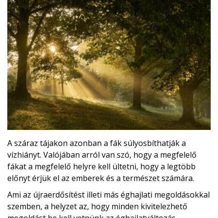
A száraz tájakon azonban a fák súlyosbíthatják a
vízhiányt. Valójában arról van szó, hogy a megfelelő
fákat a megfelelő helyre kell ültetni, hogy a legtöbb
előnyt érjük el az emberek és a természet számára.
Ami az újraerdősítést illeti más éghajlati megoldásokkal
szemben, a helyzet az, hogy minden kivitelezhető
megoldást be kell vetnünk az éghajlatváltozás