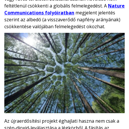
feltétlenül csökkenti a globális felmelegedést. A
Nature
Communications folyóiratban
megjelent jelentés
szerint az albedó (a visszaverődő napfény arányának)
csökkentése valójában felmelegedést okozhat.
Az újraerdősítési projekt éghajlati haszna nem csak a
szén-dioxid-leválasztása a légkörből. A fásítás az