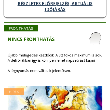
RÉSZLETES ELŐREJELZÉS, AKTUÁLIS
IDŐJÁRÁS
FRONTHATÁS
NINCS
FRONTHATÁS
Újabb melegedés kezdődik. A 32 fokos maximum is sok.
A déli órákban így is könnyen lehet napszúrást kapni.
A légnyomás nem változik jelentősen.
HÍREK