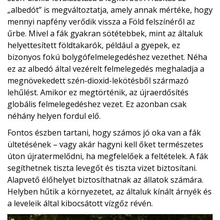
„albedót” is megváltoztatja, amely annak mértéke, hogy
mennyi napfény verődik vissza a Föld felszínéről az
űrbe. Mivel a fák gyakran sötétebbek, mint az általuk
helyettesített földtakarók, például a gyepek, ez
bizonyos fokú bolygófelmelegedéshez vezethet. Néha
ez az albedó által vezérelt felmelegedés meghaladja a
megnövekedett szén-dioxid-lekötésből származó
lehűlést. Amikor ez megtörténik, az újraerdősítés
globális felmelegedéshez vezet. Ez azonban csak
néhány helyen fordul elő.
Fontos észben tartani, hogy számos jó oka van a fák
ültetésének – vagy akár hagyni kell őket természetes
úton újratermelődni, ha megfelelőek a feltételek. A fák
segíthetnek tiszta levegőt és tiszta vizet biztosítani.
Alapvető élőhelyet biztosíthatnak az állatok számára.
Helyben hűtik a környezetet, az általuk kínált árnyék és
a leveleik által kibocsátott vízgőz révén.