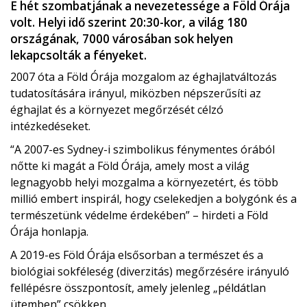
E hét szombatjának a nevezetessége a Föld Órája
volt. Helyi idő szerint 20:30-kor, a világ 180
országának, 7000 városában sok helyen
lekapcsolták a fényeket.
2007 óta a Föld Órája mozgalom az éghajlatváltozás
tudatosítására irányul, miközben népszerűsíti az
éghajlat és a környezet megőrzését célzó
intézkedéseket.
“A 2007-es Sydney-i szimbolikus fénymentes órából
nőtte ki magát a Föld Órája, amely most a világ
legnagyobb helyi mozgalma a környezetért, és több
millió embert inspirál, hogy cselekedjen a bolygónk és a
természetünk védelme érdekében” – hirdeti a Föld
Órája honlapja.
A 2019-es Föld Órája elsősorban a természet és a
biológiai sokféleség (diverzitás) megőrzésére irányuló
fellépésre összpontosít, amely jelenleg „példátlan
ütemben” csökken.