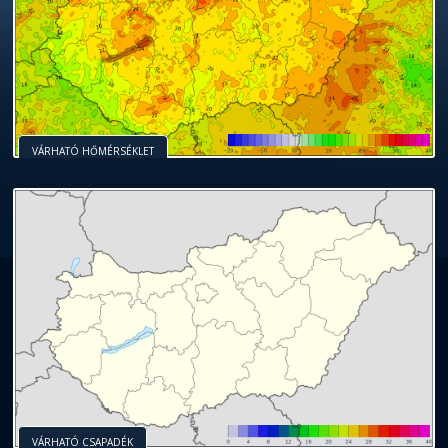
VÁRHATÓ HŐMÉRSÉKLET
VÁRHATÓ CSAPADÉK