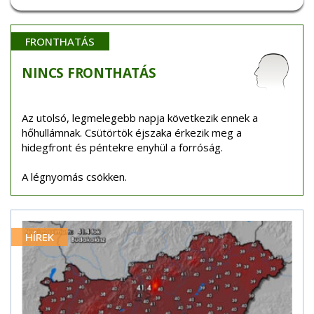
FRONTHATÁS
NINCS
FRONTHATÁS
Az utolsó, legmelegebb napja következik ennek a
hőhullámnak. Csütörtök éjszaka érkezik meg a
hidegfront és péntekre enyhül a forróság.
A légnyomás csökken.
HÍREK