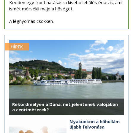
Kedden egy front hatásásra kisebb lehűlés érkezik, ami
ismét mérsékli majd a hőséget.
A légnyomás csökken.
HÍREK
Rekordmélyen a Duna: mit jelentenek valójában
a centiméterek?
Nyakunkon a hőhullám
újabb felvonása