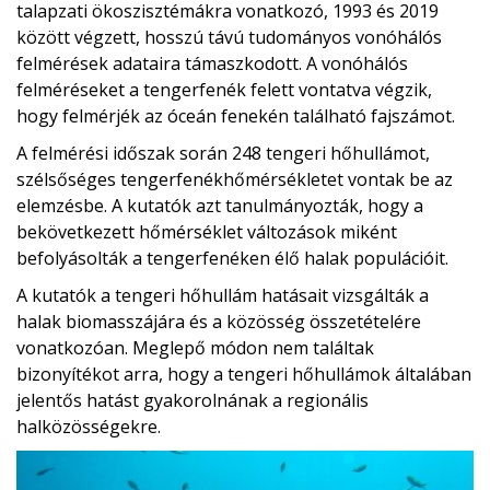
talapzati ökoszisztémákra vonatkozó, 1993 és 2019
között végzett, hosszú távú tudományos vonóhálós
felmérések adataira támaszkodott. A vonóhálós
felméréseket a tengerfenék felett vontatva végzik,
hogy felmérjék az óceán fenekén található fajszámot.
A felmérési időszak során 248 tengeri hőhullámot,
szélsőséges tengerfenékhőmérsékletet vontak be az
elemzésbe. A kutatók azt tanulmányozták, hogy a
bekövetkezett hőmérséklet változások miként
befolyásolták a tengerfenéken élő halak populációit.
A kutatók a tengeri hőhullám hatásait vizsgálták a
halak biomasszájára és a közösség összetételére
vonatkozóan. Meglepő módon nem találtak
bizonyítékot arra, hogy a tengeri hőhullámok általában
jelentős hatást gyakorolnának a regionális
halközösségekre.