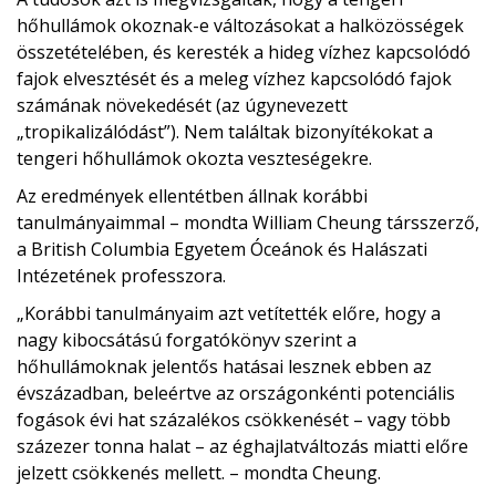
hőhullámok okoznak-e változásokat a halközösségek
összetételében, és keresték a hideg vízhez kapcsolódó
fajok elvesztését és a meleg vízhez kapcsolódó fajok
számának növekedését (az úgynevezett
„tropikalizálódást”). Nem találtak bizonyítékokat a
tengeri hőhullámok okozta veszteségekre.
Az eredmények ellentétben állnak korábbi
tanulmányaimmal – mondta William Cheung társszerző,
a British Columbia Egyetem Óceánok és Halászati ​​
Intézetének professzora.
„Korábbi tanulmányaim azt vetítették előre, hogy a
nagy kibocsátású forgatókönyv szerint a
hőhullámoknak jelentős hatásai lesznek ebben az
évszázadban, beleértve az országonkénti potenciális
fogások évi hat százalékos csökkenését – vagy több
százezer tonna halat – az éghajlatváltozás miatti előre
jelzett csökkenés mellett. – mondta Cheung.