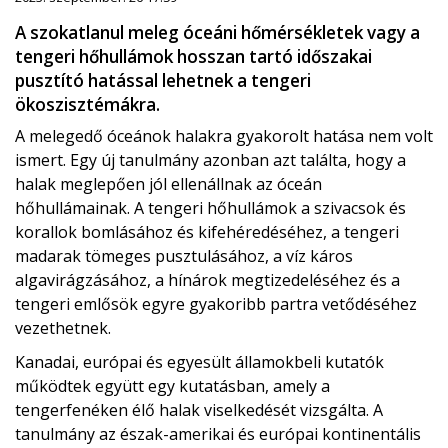
A szokatlanul meleg óceáni hőmérsékletek vagy a
tengeri hőhullámok hosszan tartó időszakai
pusztító hatással lehetnek a tengeri
ökoszisztémákra.
A melegedő óceánok halakra gyakorolt ​​hatása nem volt
ismert. Egy új tanulmány azonban azt találta, hogy a
halak meglepően jól ellenállnak az óceán
hőhullámainak. A tengeri hőhullámok a szivacsok és
korallok bomlásához és kifehéredéséhez, a tengeri
madarak tömeges pusztulásához, a víz káros
algavirágzásához, a hínárok megtizedeléséhez és a
tengeri emlősök egyre gyakoribb partra vetődéséhez
vezethetnek.
Kanadai, európai és egyesült államokbeli kutatók
működtek együtt egy kutatásban, amely a
tengerfenéken élő halak viselkedését vizsgálta. A
tanulmány az észak-amerikai és európai kontinentális