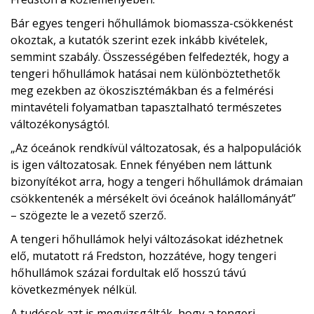
Bár egyes tengeri hőhullámok biomassza-csökkenést
okoztak, a kutatók szerint ezek inkább kivételek,
semmint szabály. Összességében felfedezték, hogy a
tengeri hőhullámok hatásai nem különböztethetők
meg ezekben az ökoszisztémákban és a felmérési
mintavételi folyamatban tapasztalható természetes
változékonyságtól.
„Az óceánok rendkívül változatosak, és a halpopulációk
is igen változatosak. Ennek fényében nem láttunk
bizonyítékot arra, hogy a tengeri hőhullámok drámaian
csökkentenék a mérsékelt övi óceánok halállományát”
– szögezte le a vezető szerző.
A tengeri hőhullámok helyi változásokat idézhetnek
elő, mutatott rá Fredston, hozzátéve, hogy tengeri
hőhullámok százai fordultak elő hosszú távú
következmények nélkül.
A tudósok azt is megvizsgálták, hogy a tengeri