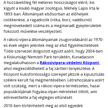
A hozzávetőleg fél méteres hosszúságot elérő, kis
kígyót a kiváló magyar zoológus, Méhely Lajos írta le
1893-ban. Állományait elsősorban az élőhelyek
csökkenése, a ragadozók (róka, borz, vaddisznó)
megnövekedett száma és a megmaradt gyepterületek
fokozott művelése veszélyezteti.
A rákosi vipera állományainak zsugorodásáról az 1970-
es évek végén jelentek meg az első figyelmeztetések.
Több szervezet dolgozott együtt azért, hogy 2004-ben
a Kiskunsági Nemzeti Park területén, Kunadacson
megalakulhasson a
Rákosivipera-védelmi Központ
,
ahol megkezdődhetett a faj zárttéri tenyésztése. A
Központ kulcsfontosságú szerepet játszik a kipusztulás
szélére került faj megmentésében. Létrehozására azért
volt szükség, mert a rákosi vipera természetes, hazai
populációjának fogyása olyan méreteket öltött, ami
előrevetítette a faj végleges eltűnését.
2010-ben történhetett meg az első egyedek