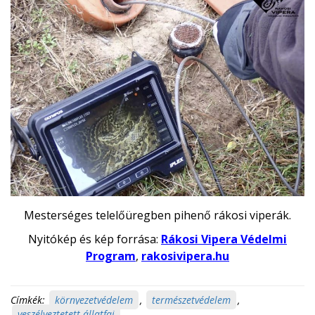
Mesterséges telelőüregben pihenő rákosi viperák.
Nyitókép és kép forrása:
Rákosi Vipera Védelmi
Program
,
rakosivipera.hu
Címkék:
környezetvédelem
,
természetvédelem
,
veszélyeztetett állatfaj