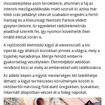
visszatelepítése azon területekre, ahonnan a faj az
intenzív mezőgazdálkodás miatt szorult ki; azóta már
több száz példányt sikerült szabadon engedni a Fertő-
Hanság és a Kiskunsági Nemzeti Parkok védett
gyepterületeire. Az egyedeket rádiótelemetriás
jeladóval szerelik fel, így nyomon követhetik őket
önálló életük során is.
A rejtőzködő életmódú kígyó ál-elevenszülő: a kis
viperák egy átlátszó burokban jönnek a világra, mely a
tojáshéj maradványa. Mérge felnőtt emberre
gyakorlatilag veszélytelen. Életmódjából adódóan
rendkívül kicsi az esély az emberekkel való találkozásra.
Az alábbi képen a kígyók mesterséges téli telelőhelye
látható: a kígyó természetes körülmények között is
októbertől márciusig föld alatti üregekben, lyukakban,
hibernált állapotban vészeli át a hideg napokat.