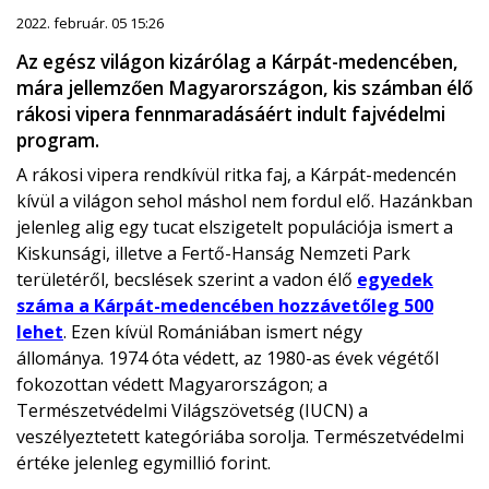
2022. február. 05 15:26
Az egész világon kizárólag a Kárpát-medencében,
mára jellemzően Magyarországon, kis számban élő
rákosi vipera fennmaradásáért indult fajvédelmi
program.
A rákosi vipera rendkívül ritka faj, a Kárpát-medencén
kívül a világon sehol máshol nem fordul elő. Hazánkban
jelenleg alig egy tucat elszigetelt populációja ismert a
Kiskunsági, illetve a Fertő-Hanság Nemzeti Park
területéről, becslések szerint a vadon élő
egyedek
száma a Kárpát-medencében hozzávetőleg 500
lehet
. Ezen kívül Romániában ismert négy
állománya. 1974 óta védett, az 1980-as évek végétől
fokozottan védett Magyarországon; a
Természetvédelmi Világszövetség (IUCN) a
veszélyeztetett kategóriába sorolja. Természetvédelmi
értéke jelenleg egymillió forint.