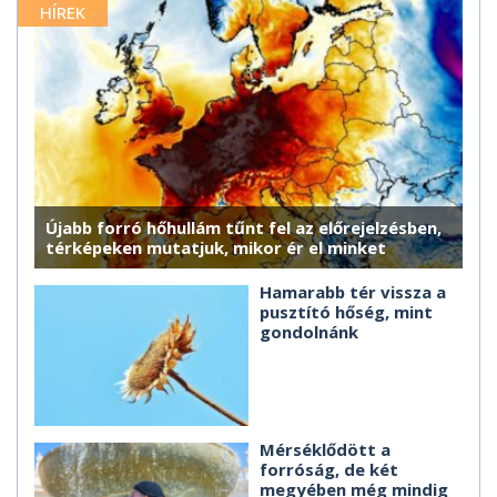
HÍREK
Újabb forró hőhullám tűnt fel az előrejelzésben,
térképeken mutatjuk, mikor ér el minket
Hamarabb tér vissza a
pusztító hőség, mint
gondolnánk
Mérséklődött a
forróság, de két
megyében még mindig