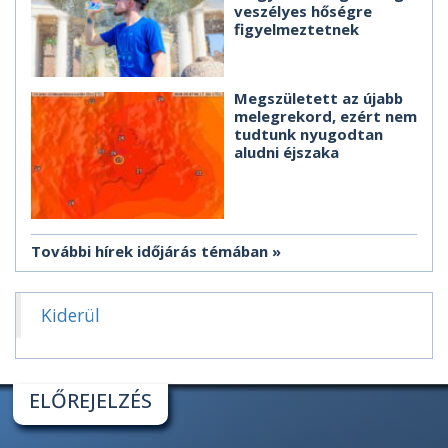
veszélyes hőségre
figyelmeztetnek
Megszületett az újabb
melegrekord, ezért nem
tudtunk nyugodtan
aludni éjszaka
További hírek időjárás témában
Kiderül
ELŐREJELZÉS