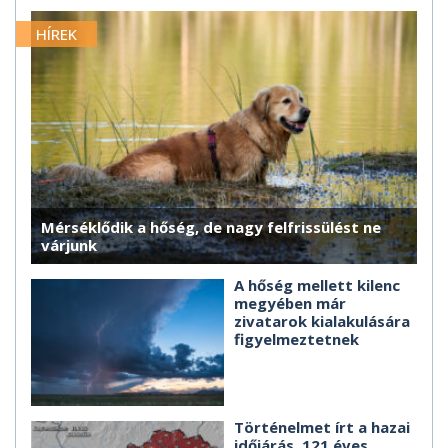
HÍREK
Mérséklődik a hőség, de nagy felfrissülést ne
várjunk
A hőség mellett kilenc
megyében már
zivatarok kialakulására
figyelmeztetnek
Történelmet írt a hazai
időjárás, 121 éves