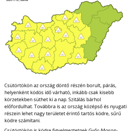
Csütörtökön az ország döntő részén borult, párás,
helyenként ködös idő várható, inkább csak kisebb
körzetekben süthet ki a nap. Szitálás bárhol
előfordulhat. Továbbra is az ország középső és nyugati
részein lehet nagy területet érintő tartós ködre, sűrű
ködre számítani.
Csütörtökön is ködre figyelmeztetnek Győr-Moson-