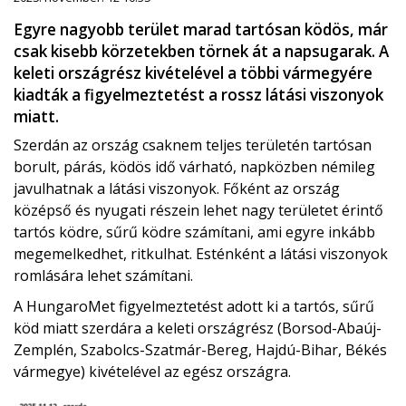
Egyre nagyobb terület marad tartósan ködös, már
csak kisebb körzetekben törnek át a napsugarak. A
keleti országrész kivételével a többi vármegyére
kiadták a figyelmeztetést a rossz látási viszonyok
miatt.
Szerdán az ország csaknem teljes területén tartósan
borult, párás, ködös idő várható, napközben némileg
javulhatnak a látási viszonyok. Főként az ország
középső és nyugati részein lehet nagy területet érintő
tartós ködre, sűrű ködre számítani, ami egyre inkább
megemelkedhet, ritkulhat. Esténként a látási viszonyok
romlására lehet számítani.
A HungaroMet figyelmeztetést adott ki a tartós, sűrű
köd miatt szerdára a keleti országrész (Borsod-Abaúj-
Zemplén, Szabolcs-Szatmár-Bereg, Hajdú-Bihar, Békés
vármegye) kivételével az egész országra.