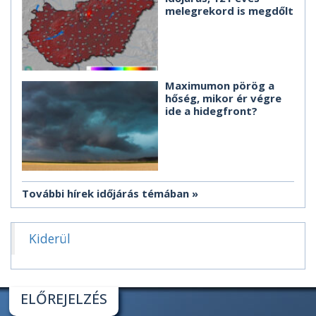
melegrekord is megdőlt
Maximumon pörög a
hőség, mikor ér végre
ide a hidegfront?
További hírek időjárás témában
Kiderül
ELŐREJELZÉS