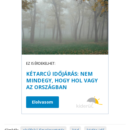
EZ IS ÉRDEKELHET:
KÉTARCÚ IDŐJÁRÁS: NEM
MINDEGY, HOGY HOL VAGY
AZ ORSZÁGBAN
Elolvasom