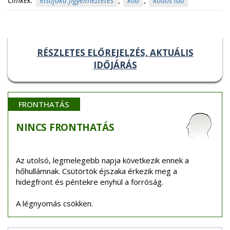
Címkék:
elsőfokú figyelmeztetés
,
köd
,
ködös idő
RÉSZLETES ELŐREJELZÉS, AKTUÁLIS
IDŐJÁRÁS
FRONTHATÁS
NINCS
FRONTHATÁS
Az utolsó, legmelegebb napja következik ennek a
hőhullámnak. Csütörtök éjszaka érkezik meg a
hidegfront és péntekre enyhül a forróság.
A légnyomás csökken.