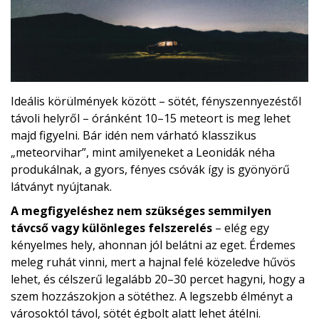
Ideális körülmények között – sötét, fényszennyezéstől
távoli helyről – óránként 10–15 meteort is meg lehet
majd figyelni. Bár idén nem várható klasszikus
„meteorvihar”, mint amilyeneket a Leonidák néha
produkálnak, a gyors, fényes csóvák így is gyönyörű
látványt nyújtanak.
A megfigyeléshez nem szükséges semmilyen
távcső vagy különleges felszerelés
– elég egy
kényelmes hely, ahonnan jól belátni az eget. Érdemes
meleg ruhát vinni, mert a hajnal felé közeledve hűvös
lehet, és célszerű legalább 20–30 percet hagyni, hogy a
szem hozzászokjon a sötéthez. A legszebb élményt a
városoktól távol, sötét égbolt alatt lehet átélni.