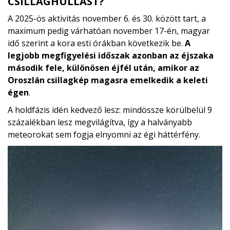
CSILLAGHULLÁST?
A 2025-ös aktivitás november 6. és 30. között tart, a
maximum pedig várhatóan november 17-én, magyar
idő szerint a kora esti órákban következik be.
A
legjobb megfigyelési időszak azonban az éjszaka
második fele, különösen éjfél után, amikor az
Oroszlán csillagkép magasra emelkedik a keleti
égen
.
A holdfázis idén kedvező lesz: mindössze körülbelül 9
százalékban lesz megvilágítva, így a halványabb
meteorokat sem fogja elnyomni az égi háttérfény.