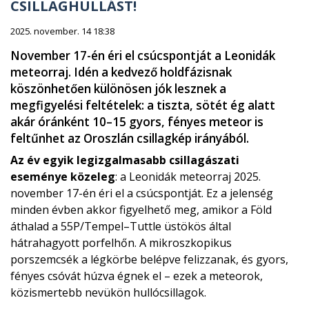
CSILLAGHULLÁST!
2025. november. 14 18:38
November 17-én éri el csúcspontját a Leonidák
meteorraj. Idén a kedvező holdfázisnak
köszönhetően különösen jók lesznek a
megfigyelési feltételek: a tiszta, sötét ég alatt
akár óránként 10–15 gyors, fényes meteor is
feltűnhet az Oroszlán csillagkép irányából.
Az év egyik legizgalmasabb csillagászati
eseménye közeleg
: a Leonidák meteorraj 2025.
november 17-én éri el a csúcspontját. Ez a jelenség
minden évben akkor figyelhető meg, amikor a Föld
áthalad a 55P/Tempel–Tuttle üstökös által
hátrahagyott porfelhőn. A mikroszkopikus
porszemcsék a légkörbe belépve felizzanak, és gyors,
fényes csóvát húzva égnek el – ezek a meteorok,
közismertebb nevükön hullócsillagok.