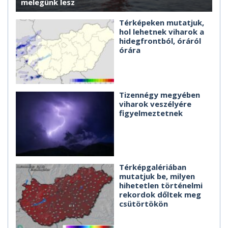
melegünk lesz
Térképeken mutatjuk,
hol lehetnek viharok a
hidegfrontból, óráról
órára
Tizennégy megyében
viharok veszélyére
figyelmeztetnek
Térképgalériában
mutatjuk be, milyen
hihetetlen történelmi
rekordok dőltek meg
csütörtökön