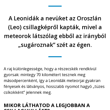
A Leonidák a nevüket az Oroszlán
(Leo) csillagképről kapták, mivel a
meteorok látszólag ebből az irányból
„sugároznak” szét az égen.
A raj különlegessége, hogy a részecskék rendkívül
gyorsak: mintegy 70 kilométert tesznek meg
másodpercenként, így a Leonidák meteorjai gyakran
fényesek és látványos, hosszabb nyomot hagyó „tüzes
csíkokként” jelennek meg.
MIKOR LÁTHATOD A LEGJOBBAN A