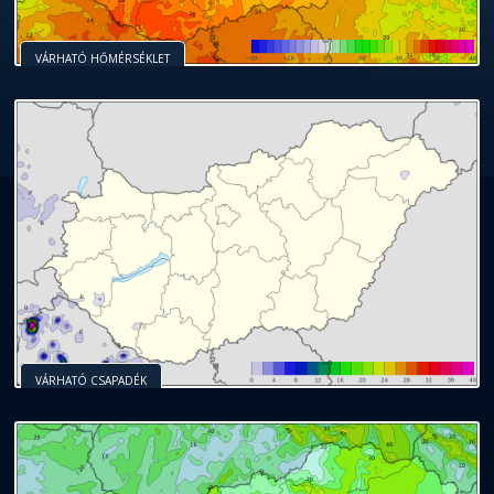
VÁRHATÓ HŐMÉRSÉKLET
VÁRHATÓ CSAPADÉK