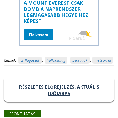
A MOUNT EVEREST CSAK
DOMB A NAPRENDSZER
LEGMAGASABB HEGYEIHEZ
KÉPEST
Elolvasom
Címkék:
csillagászat
,
hullócsillag
,
Leonidák
,
meteorraj
RÉSZLETES ELŐREJELZÉS, AKTUÁLIS
IDŐJÁRÁS
FRONTHATÁS