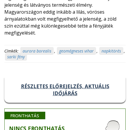
jelenség és látványos természeti élmény.
Magyarországon eddig inkább a lilás, vöröses
árnyalatokban volt megfigyelhető a jelenség, a zöld
szín ezúttal még különlegesebbé tette a fényjáték
megfigyelését.
Címkék:
aurora borealis
,
geomágneses vihar
,
napkitörés
,
sarki fény
RÉSZLETES ELŐREJELZÉS, AKTUÁLIS
IDŐJÁRÁS
FRONTHATÁS
NINCS
FRONTHATÁS