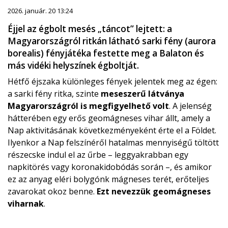
2026. január. 20 13:24
Éjjel az égbolt mesés „táncot” lejtett: a
Magyarországról ritkán látható sarki fény (aurora
borealis) fényjátéka festette meg a Balaton és
más vidéki helyszínek égboltját.
Hétfő éjszaka különleges fények jelentek meg az égen:
a sarki fény ritka, szinte
meseszerű látványa
Magyarországról is megfigyelhető volt
. A jelenség
hátterében egy erős geomágneses vihar állt, amely a
Nap aktivitásának következményeként érte el a Földet.
Ilyenkor a Nap felszínéről hatalmas mennyiségű töltött
részecske indul el az űrbe – leggyakrabban egy
napkitörés vagy koronakidobódás során –, és amikor
ez az anyag eléri bolygónk mágneses terét, erőteljes
zavarokat okoz benne.
Ezt nevezzük geomágneses
viharnak
.