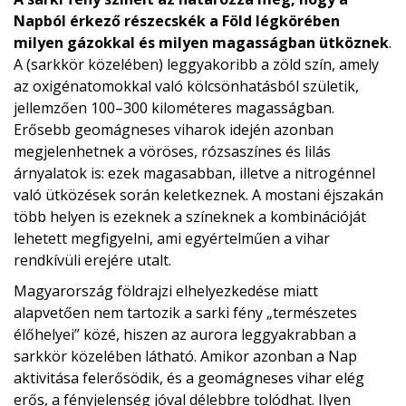
Napból érkező részecskék a Föld légkörében
milyen gázokkal és milyen magasságban ütköznek
.
A (sarkkör közelében) leggyakoribb a zöld szín, amely
az oxigénatomokkal való kölcsönhatásból születik,
jellemzően 100–300 kilométeres magasságban.
Erősebb geomágneses viharok idején azonban
megjelenhetnek a vöröses, rózsaszínes és lilás
árnyalatok is: ezek magasabban, illetve a nitrogénnel
való ütközések során keletkeznek. A mostani éjszakán
több helyen is ezeknek a színeknek a kombinációját
lehetett megfigyelni, ami egyértelműen a vihar
rendkívüli erejére utalt.
Magyarország földrajzi elhelyezkedése miatt
alapvetően nem tartozik a sarki fény „természetes
élőhelyei” közé, hiszen az aurora leggyakrabban a
sarkkör közelében látható. Amikor azonban a Nap
aktivitása felerősödik, és a geomágneses vihar elég
erős, a fényjelenség jóval délebbre tolódhat. Ilyen