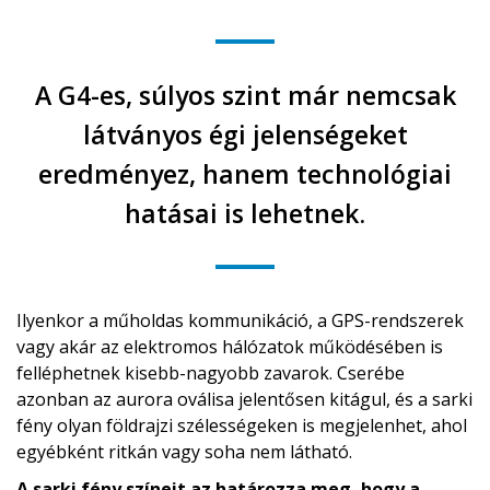
A G4-es, súlyos szint már nemcsak
látványos égi jelenségeket
eredményez, hanem technológiai
hatásai is lehetnek.
Ilyenkor a műholdas kommunikáció, a GPS-rendszerek
vagy akár az elektromos hálózatok működésében is
felléphetnek kisebb-nagyobb zavarok. Cserébe
azonban az aurora oválisa jelentősen kitágul, és a sarki
fény olyan földrajzi szélességeken is megjelenhet, ahol
egyébként ritkán vagy soha nem látható.
A sarki fény színeit az határozza meg, hogy a