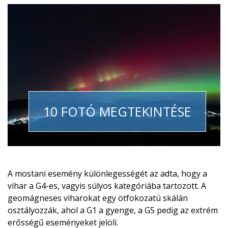
10 FOTÓ MEGTEKINTÉSE
A mostani esemény különlegességét az adta, hogy a
vihar a G4-es, vagyis súlyos kategóriába tartozott. A
geomágneses viharokat egy ötfokozatú skálán
osztályozzák, ahol a G1 a gyenge, a G5 pedig az extrém
erősségű eseményeket jelöli.