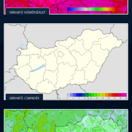
VÁRHATÓ HŐMÉRSÉKLET
VÁRHATÓ CSAPADÉK