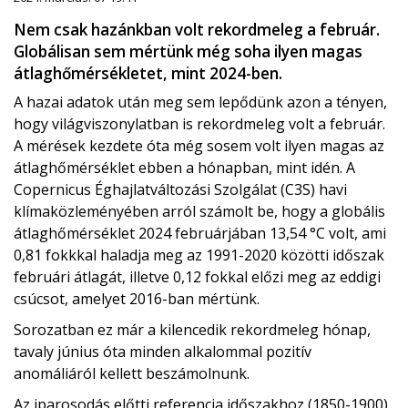
Nem csak hazánkban volt rekordmeleg a február.
Globálisan sem mértünk még soha ilyen magas
átlaghőmérsékletet, mint 2024-ben.
A hazai adatok után meg sem lepődünk azon a tényen,
hogy világviszonylatban is rekordmeleg volt a február.
A mérések kezdete óta még sosem volt ilyen magas az
átlaghőmérséklet ebben a hónapban, mint idén. A
Copernicus Éghajlatváltozási Szolgálat (C3S) havi
klímaközleményében arról számolt be, hogy a globális
átlaghőmérséklet 2024 februárjában 13,54 °C volt, ami
0,81 fokkkal haladja meg az 1991-2020 közötti időszak
februári átlagát, illetve 0,12 fokkal előzi meg az eddigi
csúcsot, amelyet 2016-ban mértünk.
Sorozatban ez már a kilencedik rekordmeleg hónap,
tavaly június óta minden alkalommal pozitív
anomáliáról kellett beszámolnunk.
Az iparosodás előtti referencia időszakhoz (1850-1900)