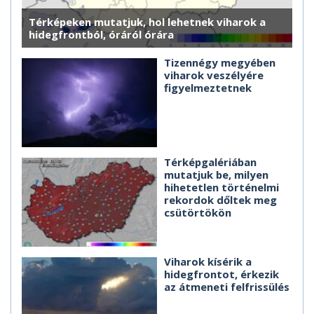
Térképeken mutatjuk, hol lehetnek viharok a
hidegfrontból, óráról órára
Tizennégy megyében
viharok veszélyére
figyelmeztetnek
Térképgalériában
mutatjuk be, milyen
hihetetlen történelmi
rekordok dőltek meg
csütörtökön
Viharok kísérik a
hidegfrontot, érkezik
az átmeneti felfrissülés