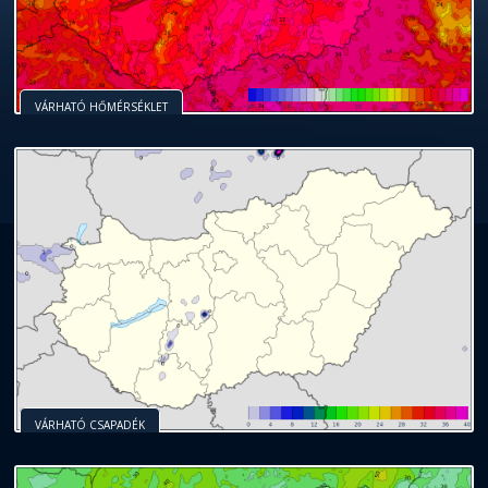
VÁRHATÓ HŐMÉRSÉKLET
VÁRHATÓ CSAPADÉK