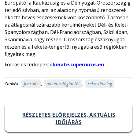
Európától a Kaukázusig és a Délnyugat-Oroszországig
terjedő sávban, ami az alacsony nyomású rendszerek
okozta heves esőzéseknek volt köszönhető. Tartósan
az átlagosnál szárazabb körülményeket Dél- és Kelet-
Spanyolországban, Dél-Franciaországban, Szicíliában,
Skandinávia nagy részén, Oroszország északnyugati
részén és a Fekete-tengertől nyugatra eső régiókban
figyeltek meg.
Forrás és térképek:
climate.copernicus.eu
Címkék:
február
,
meteorológiai tél
,
rekordmeleg
RÉSZLETES ELŐREJELZÉS, AKTUÁLIS
IDŐJÁRÁS