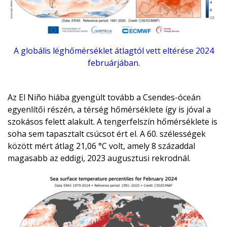
A globális léghőmérséklet átlagtól vett eltérése 2024
februárjában.
Az El Niño hiába gyengült tovább a Csendes-óceán
egyenlítői részén, a térség hőmérséklete így is jóval a
szokásos felett alakult. A tengerfelszín hőmérséklete is
soha sem tapasztalt csúcsot ért el. A 60. szélességek
között mért átlag 21,06 °C volt, amely 8 századdal
magasabb az eddigi, 2023 augusztusi rekrodnál.