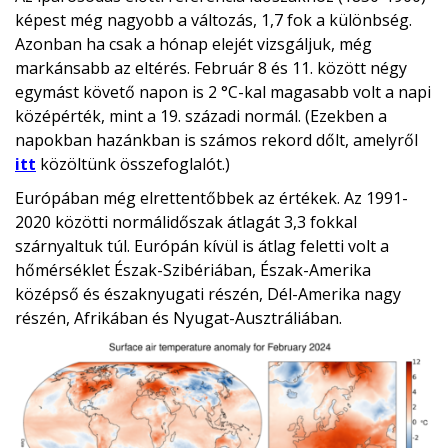
képest még nagyobb a változás, 1,7 fok a különbség.
Azonban ha csak a hónap elejét vizsgáljuk, még
markánsabb az eltérés. Február 8 és 11. között négy
egymást követő napon is 2 °C-kal magasabb volt a napi
középérték, mint a 19. századi normál. (Ezekben a
napokban hazánkban is számos rekord dőlt, amelyről
itt
közöltünk összefoglalót.)
Európában még elrettentőbbek az értékek. Az 1991-
2020 közötti normálidőszak átlagát 3,3 fokkal
szárnyaltuk túl. Európán kívül is átlag feletti volt a
hőmérséklet Észak-Szibériában, Észak-Amerika
középső és északnyugati részén, Dél-Amerika nagy
részén, Afrikában és Nyugat-Ausztráliában.