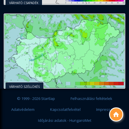
VÁRHATÓ CSAPADÉK
VÁRHATÓ SZÉLLÖKÉS
© 1999 - 2026 Startlap
Felhasználási feltételek
Adatvédelem
Kapcsolatfelvétel
Impresszum

Időjárási adatok - HungaroMet