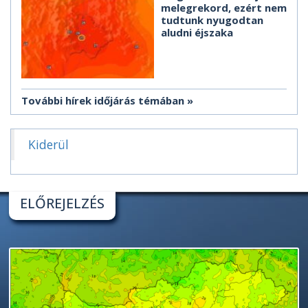
melegrekord, ezért nem
tudtunk nyugodtan
aludni éjszaka
További hírek időjárás témában
Kiderül
ELŐREJELZÉS