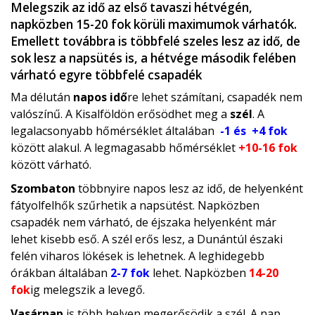
Melegszik az idő az első tavaszi hétvégén,
napközben 15-20 fok körüli maximumok várhatók.
Emellett továbbra is többfelé szeles lesz az idő, de
sok lesz a napsütés is, a hétvége második felében
várható egyre többfelé csapadék
Ma délután
napos idő
re lehet számítani, csapadék nem
valószínű. A Kisalföldön erősödhet meg a
szél
. A
legalacsonyabb hőmérséklet általában
-1 és +4 fok
között alakul. A legmagasabb hőmérséklet
+10-16 fok
között várható.
Szombaton
többnyire napos lesz az idő, de helyenként
fátyolfelhők szűrhetik a napsütést. Napközben
csapadék nem várható, de éjszaka helyenként már
lehet kisebb eső. A szél erős lesz, a Dunántúl északi
felén viharos lökések is lehetnek. A leghidegebb
órákban általában
2-7 fok
lehet. Napközben
14-20
fok
ig melegszik a levegő.
Vasárnap
is több helyen megerősödik a szél. A nap