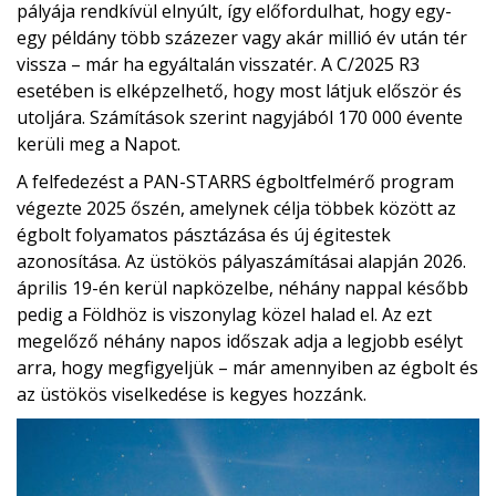
pályája rendkívül elnyúlt, így előfordulhat, hogy egy-
egy példány több százezer vagy akár millió év után tér
vissza – már ha egyáltalán visszatér. A C/2025 R3
esetében is elképzelhető, hogy most látjuk először és
utoljára. Számítások szerint nagyjából 170 000 évente
kerüli meg a Napot.
A felfedezést a PAN-STARRS égboltfelmérő program
végezte 2025 őszén, amelynek célja többek között az
égbolt folyamatos pásztázása és új égitestek
azonosítása. Az üstökös pályaszámításai alapján 2026.
április 19-én kerül napközelbe, néhány nappal később
pedig a Földhöz is viszonylag közel halad el. Az ezt
megelőző néhány napos időszak adja a legjobb esélyt
arra, hogy megfigyeljük – már amennyiben az égbolt és
az üstökös viselkedése is kegyes hozzánk.