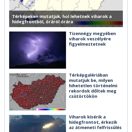
Térképeken mutatjuk, hol lehetnek viharok a
hidegfrontból, óráról órára
Tizennégy megyében
viharok veszélyére
figyelmeztetnek
Térképgalériában
mutatjuk be, milyen
hihetetlen történelmi
rekordok dőltek meg
csütörtökön
Viharok kísérik a
hidegfrontot, érkezik
az átmeneti felfrissülés