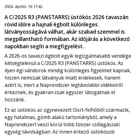
2026. április. 16 17:42
A C/2025 R3 (PANSTARRS) üstökös 2026 tavaszán
rövid időre a hajnali égbolt különleges
látványosságává válhat, akár szabad szemmel is
megpillantható formában. Az időjárás a következő
napokban segíti a megfigyelést.
A 2026-os tavaszi égbolt egyik legizgalmasabb vendége
kétségtelenül a C/2025 R3 (PANSTARRS) üstökös. Az
ilyen égi vándorok mindig különleges figyelmet kapnak,
hiszen nemcsak látványuk miatt érdekesek, hanem
azért is, mert a Naprendszer legtávolabbi vidékeiről
érkeznek, és gyakran csak egyszer látogatnak el
hozzánk.
Ez az üstökös az úgynevezett Oort-felhőből származik,
egy hatalmas, gömb alakú tartományból, amely a
Naprendszert veszi körül több tízezer csillagászati
egység távolságban. Az innen érkező üstökösök