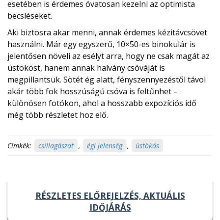
esetében is érdemes óvatosan kezelni az optimista
becsléseket.
Aki biztosra akar menni, annak érdemes kézitávcsövet
használni. Már egy egyszerű, 10×50-es binokulár is
jelentősen növeli az esélyt arra, hogy ne csak magát az
üstököst, hanem annak halvány csóváját is
megpillantsuk. Sötét ég alatt, fényszennyezéstől távol
akár több fok hosszúságú csóva is feltűnhet –
különösen fotókon, ahol a hosszabb expozíciós idő
még több részletet hoz elő.
Címkék:
csillagászat
,
égi jelenség
,
üstökös
RÉSZLETES ELŐREJELZÉS, AKTUÁLIS
IDŐJÁRÁS