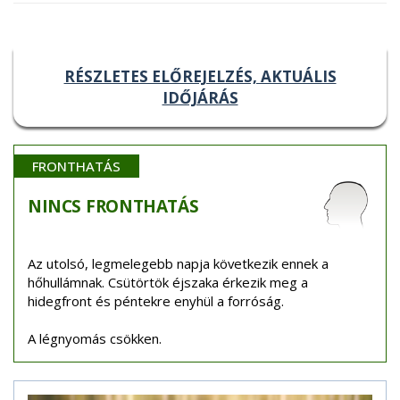
RÉSZLETES ELŐREJELZÉS, AKTUÁLIS
IDŐJÁRÁS
FRONTHATÁS
NINCS
FRONTHATÁS
Az utolsó, legmelegebb napja következik ennek a
hőhullámnak. Csütörtök éjszaka érkezik meg a
hidegfront és péntekre enyhül a forróság.
A légnyomás csökken.