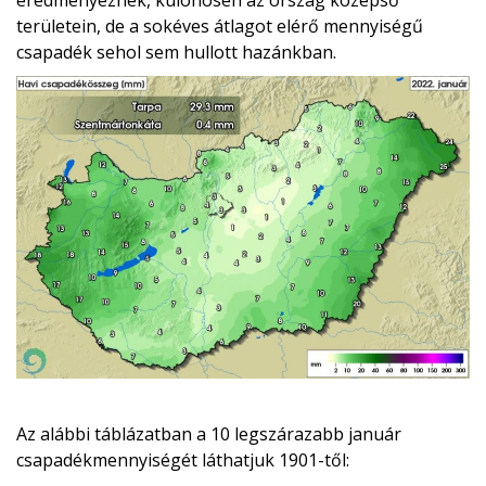
eredményeznek, különösen az ország középső
területein, de a sokéves átlagot elérő mennyiségű
csapadék sehol sem hullott hazánkban.
Az alábbi táblázatban a 10 legszárazabb január
csapadékmennyiségét láthatjuk 1901-től: