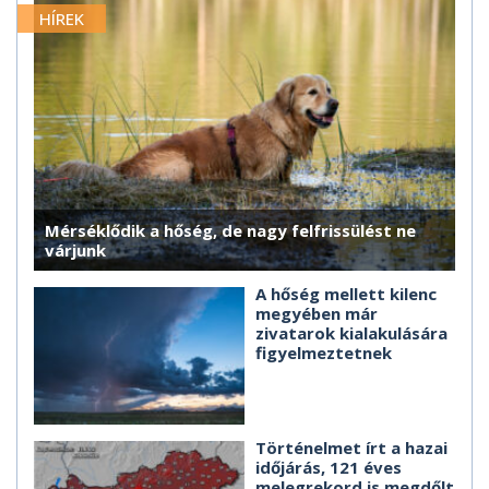
HÍREK
Mérséklődik a hőség, de nagy felfrissülést ne
várjunk
A hőség mellett kilenc
megyében már
zivatarok kialakulására
figyelmeztetnek
Történelmet írt a hazai
időjárás, 121 éves
melegrekord is megdőlt