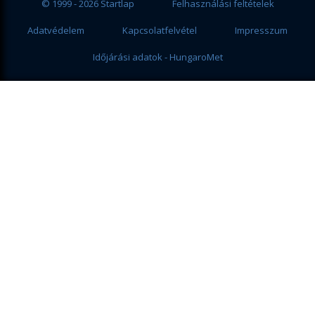
© 1999 - 2026 Startlap
Felhasználási feltételek
Adatvédelem
Kapcsolatfelvétel
Impresszum
Időjárási adatok - HungaroMet