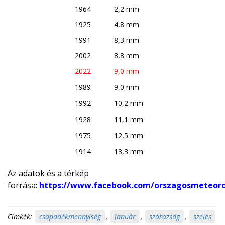
1964
2,2 mm
1925
4,8 mm
1991
8,3 mm
2002
8,8 mm
2022
9,0 mm
1989
9,0 mm
1992
10,2 mm
1928
11,1 mm
1975
12,5 mm
1914
13,3 mm
Az adatok és a térkép
forrása:
https://www.facebook.com/orszagosmeteorol
Címkék:
csapadékmennyiség
,
január
,
szárazság
,
szeles