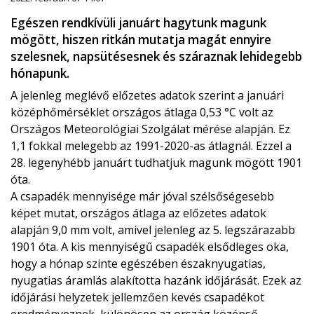
Egészen rendkívüli januárt hagytunk magunk
mögött, hiszen ritkán mutatja magát ennyire
szelesnek, napsütésesnek és száraznak lehidegebb
hónapunk.
A jelenleg meglévő előzetes adatok szerint a januári
középhőmérséklet országos átlaga 0,53 °C volt az
Országos Meteorológiai Szolgálat mérése alapján. Ez
1,1 fokkal melegebb az 1991-2020-as átlagnál. Ezzel a
28. legenyhébb januárt tudhatjuk magunk mögött 1901
óta.
A csapadék mennyisége már jóval szélsőségesebb
képet mutat, országos átlaga az előzetes adatok
alapján 9,0 mm volt, amivel jelenleg az 5. legszárazabb
1901 óta. A kis mennyiségű csapadék elsődleges oka,
hogy a hónap szinte egészében északnyugatias,
nyugatias áramlás alakította hazánk időjárását. Ezek az
időjárási helyzetek jellemzően kevés csapadékot