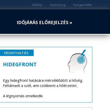
Időkép
Köpönyeg
HungaroMet
IDŐJÁRÁS ELŐREJELZÉS »
FRONTHATÁS
HIDEGFRONT
Egy hidegfront hatására mérséklődött a hőség.
Feltámadt a szél, ami csökkenti a hőérzetet.
A légnyomás emelkedik.