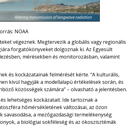
forrás: NOAA
teket végeznek. Megtervezik a globális vagy regionális
giára forgatókönyveket dolgoznak ki. Az Egyesült
llezésben, mérésekben és monitorozásban, valamint
k és kockázatainak felmérését kérte. “A kulturális,
men kívül hagyják a modellalapú értékelések során, és
nböző közösségek számára” – olvasható a jelentésben.
 és lehetséges kockázatait. Ide tartoznak a
atoszféra hőmérsékletének változásai, az ózon
ok savasodása, a mezőgazdasági termelékenység
tonyok, a biológiai sokféleség és az ökoszisztémák