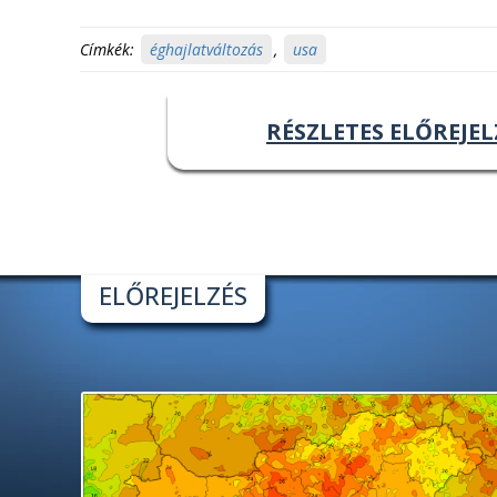
Címkék:
éghajlatváltozás
,
usa
RÉSZLETES ELŐREJEL
ELŐREJELZÉS