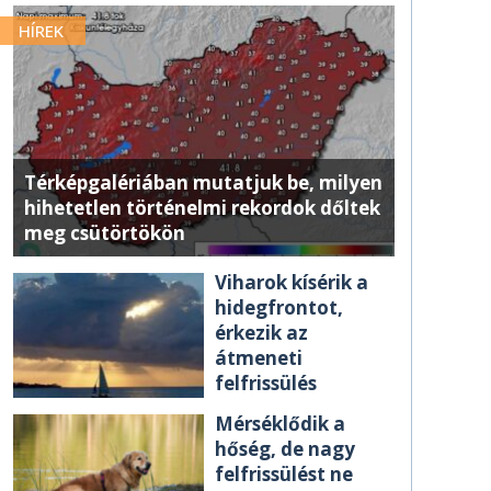
HÍREK
Térképgalériában mutatjuk be, milyen
hihetetlen történelmi rekordok dőltek
meg csütörtökön
Viharok kísérik a
hidegfrontot,
érkezik az
átmeneti
felfrissülés
Mérséklődik a
hőség, de nagy
felfrissülést ne