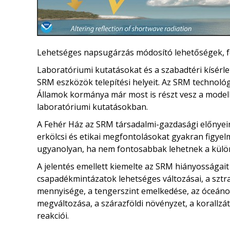
Lehetséges napsugárzás módosító lehetőségek, 
Laboratóriumi kutatásokat és a szabadtéri kísérle
SRM eszközök telepítési helyeit. Az SRM technoló
Államok kormánya már most is részt vesz a mode
laboratóriumi kutatásokban.
A Fehér Ház az SRM társadalmi-gazdasági előnyeine
erkölcsi és etikai megfontolásokat gyakran figyel
ugyanolyan, ha nem fontosabbak lehetnek a külö
A jelentés emellett kiemelte az SRM hiányosságait
csapadékmintázatok lehetséges változásai, a sztr
mennyisége, a tengerszint emelkedése, az óceán
megváltozása, a szárazföldi növényzet, a korallzá
reakciói.