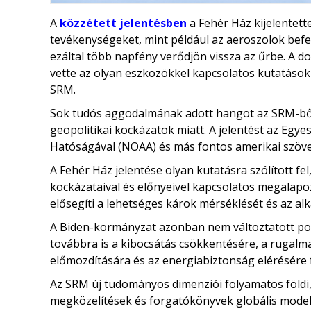
A
közzétett jelentésben
a Fehér Ház kijelentet
tevékenységeket, mint például az aeroszolok befe
ezáltal több napfény verődjön vissza az űrbe. A 
vette az olyan eszközökkel kapcsolatos kutatások 
SRM.
Sok tudós aggodalmának adott hangot az SRM-ből
geopolitikai kockázatok miatt. A jelentést az Egy
Hatóságával (NOAA) és más fontos amerikai szöv
A Fehér Ház jelentése olyan kutatásra szólított fe
kockázataival és előnyeivel kapcsolatos megalapoz
elősegíti a lehetséges károk mérséklését és az al
A Biden-kormányzat azonban nem változtatott polit
továbbra is a kibocsátás csökkentésére, a rugalm
előmozdítására és az energiabiztonság elérésére 
Az SRM új tudományos dimenziói folyamatos földi, 
megközelítések és forgatókönyvek globális model