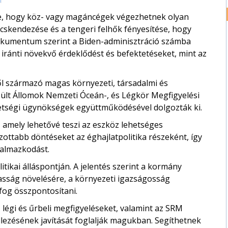
te, hogy köz- vagy magáncégek végezhetnek olyan
cskendezése és a tengeri felhők fényesítése, hogy
dokumentum szerint a Biden-adminisztráció számba
iránti növekvő érdeklődést és befektetéseket, mint az
 származó magas környezeti, társadalmi és
esült Állomok Nemzeti Óceán-, és Légkör Megfigyelési
etségi ügynökségek együttműködésével dolgozták ki.
l, amely lehetővé teszi az eszköz lehetséges
ottabb döntéseket az éghajlatpolitika részeként, így
kalmazkodást.
ikai álláspontján. A jelentés szerint a kormány
asság növelésére, a környezeti igazságosság
fog összpontosítani.
légi és űrbeli megfigyeléseket, valamint az SRM
lezésének javítását foglalják magukban. Segíthetnek