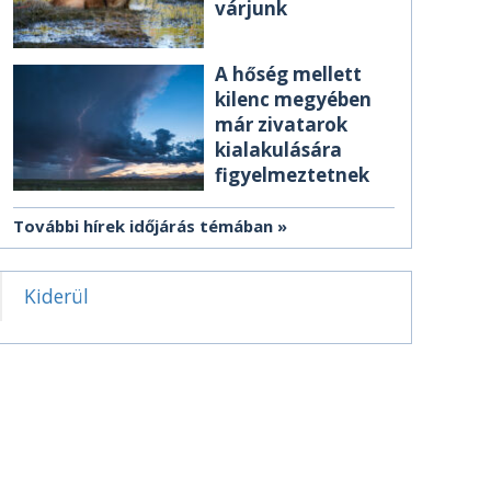
várjunk
A hőség mellett
kilenc megyében
már zivatarok
kialakulására
figyelmeztetnek
További hírek időjárás témában
Kiderül