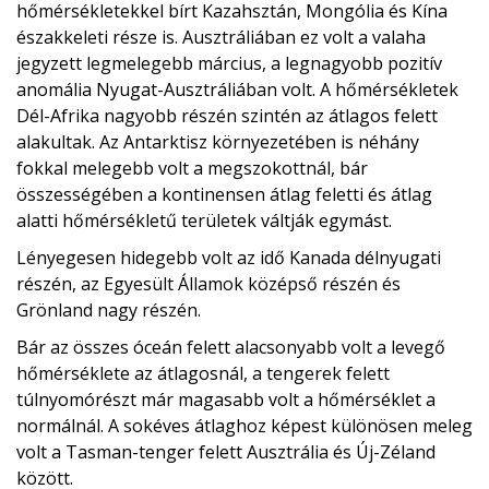
hőmérsékletekkel bírt Kazahsztán, Mongólia és Kína
északkeleti része is. Ausztráliában ez volt a valaha
jegyzett legmelegebb március, a legnagyobb pozitív
anomália Nyugat-Ausztráliában volt. A hőmérsékletek
Dél-Afrika nagyobb részén szintén az átlagos felett
alakultak. Az Antarktisz környezetében is néhány
fokkal melegebb volt a megszokottnál, bár
összességében a kontinensen átlag feletti és átlag
alatti hőmérsékletű területek váltják egymást.
Lényegesen hidegebb volt az idő Kanada délnyugati
részén, az Egyesült Államok középső részén és
Grönland nagy részén.
Bár az összes óceán felett alacsonyabb volt a levegő
hőmérséklete az átlagosnál, a tengerek felett
túlnyomórészt már magasabb volt a hőmérséklet a
normálnál. A sokéves átlaghoz képest különösen meleg
volt a Tasman-tenger felett Ausztrália és Új-Zéland
között.