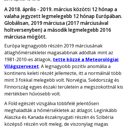
A 2018. április - 2019. március közötti 12 hónap a
valaha jegyzett legmelegebb 12 hónap Európában.
Globálisan, 2019 márciusa (2017 márciusával
holtversenyben) a második legmelegebb 2016
márciusa mögött.
Európa legnagyobb részén 2019 márciusának
átlaghőmérsékletei magasabbnak adódtak mint az
1981-2010-es átlagok,
tette közzé a Meteorológiai
Világszervezet
. A legnagyobb pozitív anomália a
kontinens keleti részét jellemezte, itt a normálnál több
mint 3 fokkal melegebb volt. Norvégia, Svédország és
Finnország egyes északi területein a megszokottnál kis
mértékben hűvösebb volt.
A Föld egészét vizsgálva többfelé jelentősen
meghaladták a hőmérsékletek az átlagot. Leginkább
Alaszka és Kanada északnyugati részén és Szibéria
középső részén volt meleg, de viszonylag magas