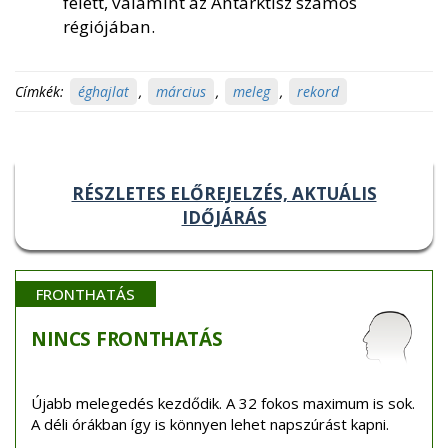
felett, valamint az Antarktisz számos
régiójában.
Címkék:
éghajlat
,
március
,
meleg
,
rekord
RÉSZLETES ELŐREJELZÉS, AKTUÁLIS
IDŐJÁRÁS
FRONTHATÁS
NINCS
FRONTHATÁS
Újabb melegedés kezdődik. A 32 fokos maximum is sok.
A déli órákban így is könnyen lehet napszúrást kapni.