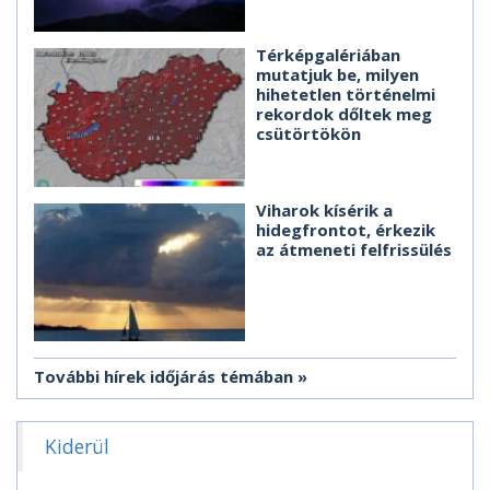
Térképgalériában
mutatjuk be, milyen
hihetetlen történelmi
rekordok dőltek meg
csütörtökön
Viharok kísérik a
hidegfrontot, érkezik
az átmeneti felfrissülés
További hírek időjárás témában
Kiderül