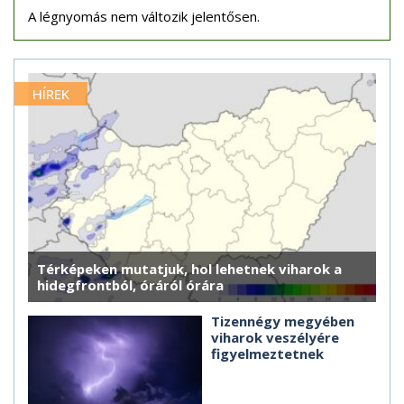
A légnyomás nem változik jelentősen.
HÍREK
Térképeken mutatjuk, hol lehetnek viharok a
hidegfrontból, óráról órára
Tizennégy megyében
viharok veszélyére
figyelmeztetnek