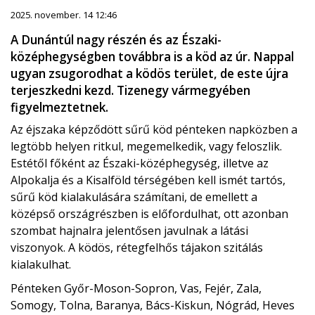
2025. november. 14 12:46
A Dunántúl nagy részén és az Északi-
középhegységben továbbra is a köd az úr. Nappal
ugyan zsugorodhat a ködös terület, de este újra
terjeszkedni kezd. Tizenegy vármegyében
figyelmeztetnek.
Az éjszaka képződött sűrű köd pénteken napközben a
legtöbb helyen ritkul, megemelkedik, vagy feloszlik.
Estétől főként az Északi-középhegység, illetve az
Alpokalja és a Kisalföld térségében kell ismét tartós,
sűrű köd kialakulására számítani, de emellett a
középső országrészben is előfordulhat, ott azonban
szombat hajnalra jelentősen javulnak a látási
viszonyok. A ködös, rétegfelhős tájakon szitálás
kialakulhat.
Pénteken Győr-Moson-Sopron, Vas, Fejér, Zala,
Somogy, Tolna, Baranya, Bács-Kiskun, Nógrád, Heves