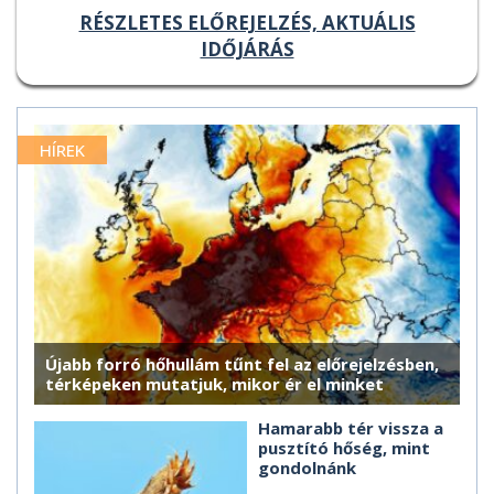
RÉSZLETES ELŐREJELZÉS, AKTUÁLIS
IDŐJÁRÁS
HÍREK
Újabb forró hőhullám tűnt fel az előrejelzésben,
térképeken mutatjuk, mikor ér el minket
Hamarabb tér vissza a
pusztító hőség, mint
gondolnánk