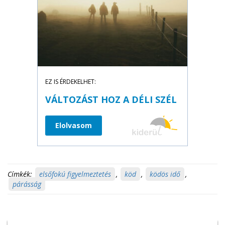
EZ IS ÉRDEKELHET:
VÁLTOZÁST HOZ A DÉLI SZÉL
Elolvasom
Címkék:
elsőfokú figyelmeztetés
,
köd
,
ködös idő
,
párásság