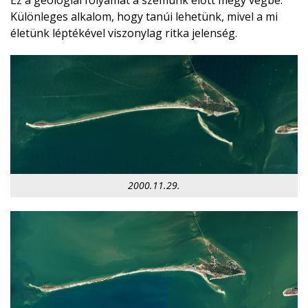
Ez a geológiai folyamat a szemünk előtt megy végbe.
Különleges alkalom, hogy tanúi lehetünk, mivel a mi
életünk léptékével viszonylag ritka jelenség.
2000.11.29.