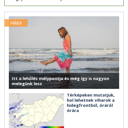
HÍREK
Itt a lehűlés mélypontja és még így is nagyon
melegünk lesz
Térképeken mutatjuk,
hol lehetnek viharok a
hidegfrontból, óráról
órára