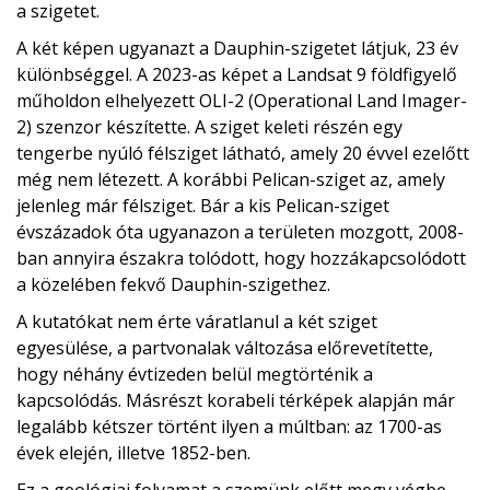
a szigetet.
A két képen ugyanazt a Dauphin-szigetet látjuk, 23 év
különbséggel. A 2023-as képet a Landsat 9 földfigyelő
műholdon elhelyezett OLI-2 (Operational Land Imager-
2) szenzor készítette. A sziget keleti részén egy
tengerbe nyúló félsziget látható, amely 20 évvel ezelőtt
még nem létezett. A korábbi Pelican-sziget az, amely
jelenleg már félsziget. Bár a kis Pelican-sziget
évszázadok óta ugyanazon a területen mozgott, 2008-
ban annyira északra tolódott, hogy hozzákapcsolódott
a közelében fekvő Dauphin-szigethez.
A kutatókat nem érte váratlanul a két sziget
egyesülése, a partvonalak változása előrevetítette,
hogy néhány évtizeden belül megtörténik a
kapcsolódás. Másrészt korabeli térképek alapján már
legalább kétszer történt ilyen a múltban: az 1700-as
évek elején, illetve 1852-ben.