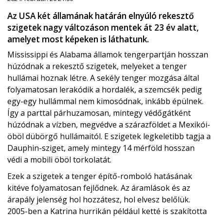
Az USA két államának határán elnyúló rekesztő
szigetek nagy változáson mentek át 23 év alatt,
amelyet most képeken is láthatunk.
Mississippi és Alabama államok tengerpartján hosszan
húzódnak a rekesztő szigetek, melyeket a tenger
hullámai hoznak létre. A sekély tenger mozgása által
folyamatosan lerakódik a hordalék, a szemcsék pedig
egy-egy hullámmal nem kimosódnak, inkább épülnek.
Így a parttal párhuzamosan, mintegy védőgátként
húzódnak a vízben, megvédve a szárazföldet a Mexikói-
öböl dübörgő hullámaitól. E szigetek legkeletibb tagja a
Dauphin-sziget, amely mintegy 14 mérföld hosszan
védi a mobili öböl torkolatát.
Ezek a szigetek a tenger építő-romboló hatásának
kitéve folyamatosan fejlődnek. Az áramlások és az
árapály jelenség hol hozzátesz, hol elvesz belőlük.
2005-ben a Katrina hurrikán például ketté is szakította