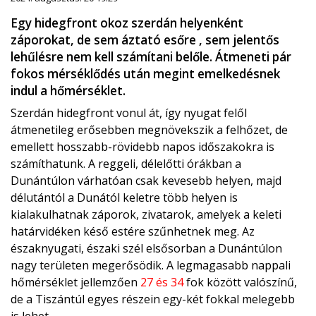
Egy hidegfront okoz szerdán helyenként
záporokat, de sem áztató esőre , sem jelentős
lehűlésre nem kell számítani belőle. Átmeneti pár
fokos mérséklődés után megint emelkedésnek
indul a hőmérséklet.
Szerdán hidegfront vonul át, így nyugat felől
átmenetileg erősebben megnövekszik a felhőzet, de
emellett hosszabb-rövidebb napos időszakokra is
számíthatunk. A reggeli, délelőtti órákban a
Dunántúlon várhatóan csak kevesebb helyen, majd
délutántól a Dunától keletre több helyen is
kialakulhatnak záporok, zivatarok, amelyek a keleti
határvidéken késő estére szűnhetnek meg. Az
északnyugati, északi szél elsősorban a Dunántúlon
nagy területen megerősödik. A legmagasabb nappali
hőmérséklet jellemzően
27 és 34
fok között valószínű,
de a Tiszántúl egyes részein egy-két fokkal melegebb