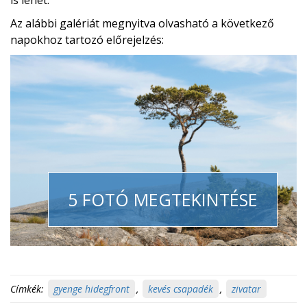
is lehet.
Az alábbi galériát megnyitva olvasható a következő
napokhoz tartozó előrejelzés:
5 FOTÓ MEGTEKINTÉSE
Címkék:
gyenge hidegfront
,
kevés csapadék
,
zivatar