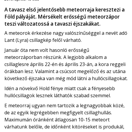
A tavasz első jelentősebb meteorraja keresztezi a
Föld pályáját. Mérsékelt erősségű meteorzápor
teszi változatossá a tavaszi éjszakákat.
A meteorok érkezése nagy valószínűséggel a nevét adó
Lant (Lyra) csillagkép felől várható.
Január óta nem volt hasonló erősségű
meteorzáporban részünk. A legjobb alkalom a
csillaglesre április 22-én és április 23-án, a kora reggeli
órákban lesz. Valamint a csúcsot megelőző és az utána
következő éjszaka van még mód látni a hullócsillagokat.
Idén a növekvő Hold fénye miatt csak a fényesebb
hullócsillagok lesznek láthatók szabad szemmel.
E meteorraj ugyan nem tartozik a legnagyobbak közé,
de az egyik legrégebben megfigyelt csillaghullás.
Maximumán óránként átlagosan 10-15 meteort
várhatunk belőle, de időnként kitöréseket is produkál,