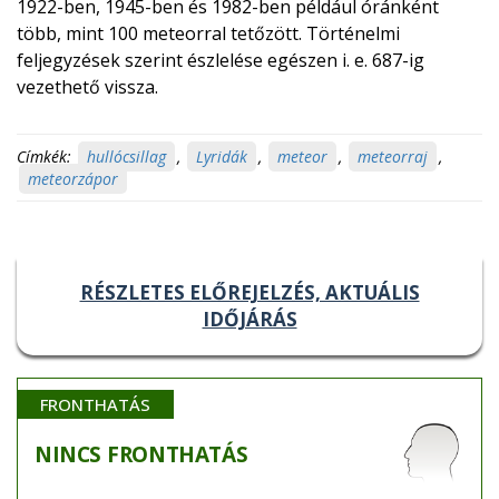
1922-ben, 1945-ben és 1982-ben például óránként
több, mint 100 meteorral tetőzött. Történelmi
feljegyzések szerint észlelése egészen i. e. 687-ig
vezethető vissza.
Címkék:
hullócsillag
,
Lyridák
,
meteor
,
meteorraj
,
meteorzápor
RÉSZLETES ELŐREJELZÉS, AKTUÁLIS
IDŐJÁRÁS
FRONTHATÁS
NINCS
FRONTHATÁS