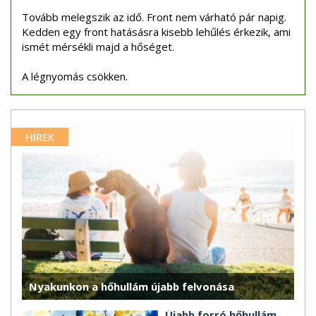
Tovább melegszik az idő. Front nem várható pár napig.
Kedden egy front hatásásra kisebb lehűlés érkezik, ami
ismét mérsékli majd a hőséget.
A légnyomás csökken.
HÍREK
Nyakunkon a hőhullám újabb felvonása
Újabb forró hőhullám