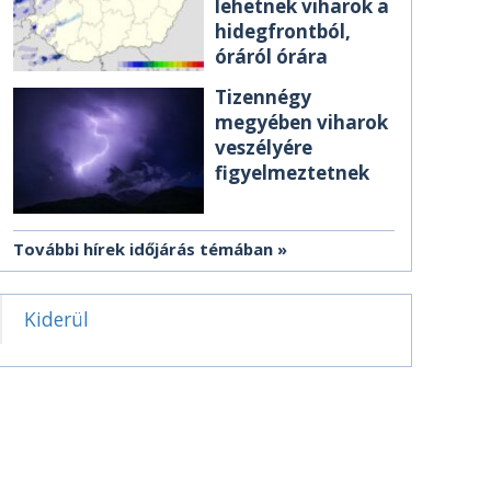
lehetnek viharok a
hidegfrontból,
óráról órára
Tizennégy
megyében viharok
veszélyére
figyelmeztetnek
További hírek időjárás témában
Kiderül