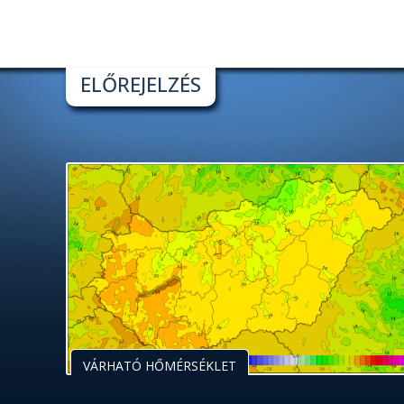
ELŐREJELZÉS
VÁRHATÓ HŐMÉRSÉKLET