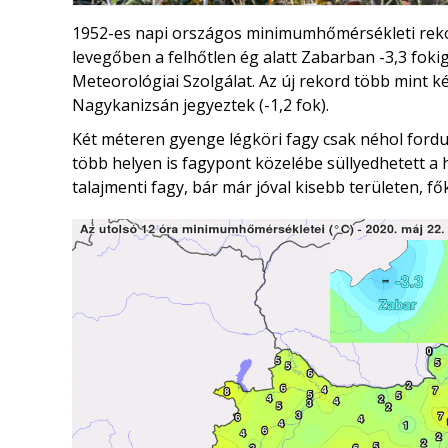
1952-es napi országos minimumhőmérsékleti rekor
levegőben a felhőtlen ég alatt Zabarban -3,3 foki
Meteorológiai Szolgálat. Az új rekord több mint k
Nagykanizsán jegyeztek (-1,2 fok).
Két méteren gyenge légköri fagy csak néhol fordul
több helyen is fagypont közelébe süllyedhetett a
talajmenti fagy, bár már jóval kisebb területen, f