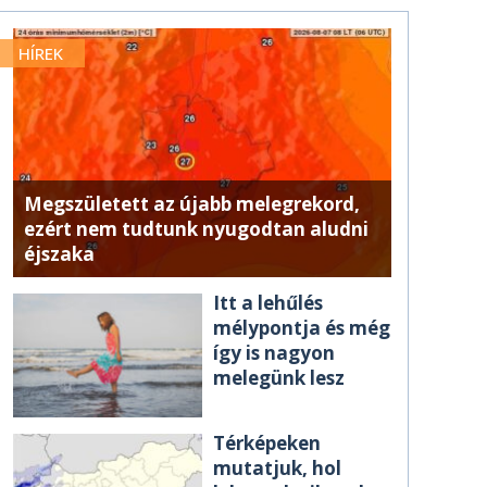
HÍREK
Megszületett az újabb melegrekord,
ezért nem tudtunk nyugodtan aludni
éjszaka
Itt a lehűlés
mélypontja és még
így is nagyon
melegünk lesz
Térképeken
mutatjuk, hol