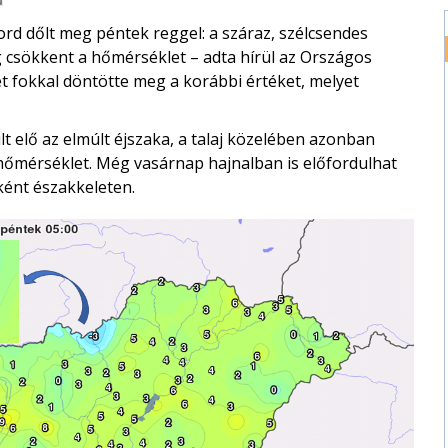
d dőlt meg péntek reggel: a száraz, szélcsendes
g csökkent a hőmérséklet – adta hírül az Országos
ét fokkal döntötte meg a korábbi értéket, melyet
t elő az elmúlt éjszaka, a talaj közelében azonban
 hőmérséklet. Még vasárnap hajnalban is előfordulhat
őként északkeleten.