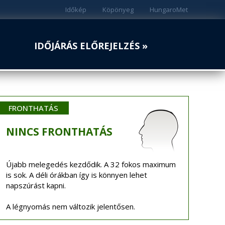
Időkép
Köpönyeg
HungaroMet
IDŐJÁRÁS ELŐREJELZÉS »
FRONTHATÁS
NINCS
FRONTHATÁS
Újabb melegedés kezdődik. A 32 fokos maximum
is sok. A déli órákban így is könnyen lehet
napszúrást kapni.
A légnyomás nem változik jelentősen.