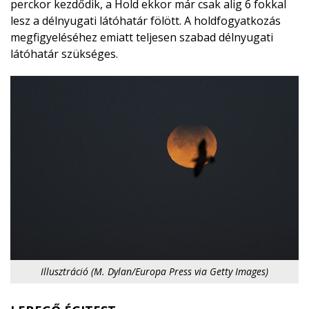
perckor kezdődik, a Hold ekkor már csak alig 6 fokkal
lesz a délnyugati látóhatár fölött. A holdfogyatkozás
megfigyeléséhez emiatt teljesen szabad délnyugati
látóhatár szükséges.
Illusztráció (M. Dylan/Europa Press via Getty Images)