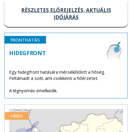
RÉSZLETES ELŐREJELZÉS, AKTUÁLIS
IDŐJÁRÁS
FRONTHATÁS
HIDEGFRONT
Egy hidegfront hatására mérséklődött a hőség.
Feltámadt a szél, ami csökkenti a hőérzetet.
A légnyomás emelkedik.
HÍREK