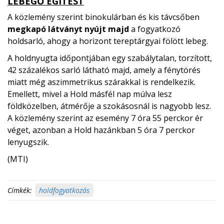
LEBEGŐ ÉGITEST
A közlemény szerint binokulárban és kis távcsőben
megkapó látványt nyújt majd
a fogyatkozó
holdsarló, ahogy a horizont tereptárgyai fölött lebeg.
A holdnyugta időpontjában egy szabálytalan, torzított,
42 százalékos sarló látható majd, amely a fénytörés
miatt még aszimmetrikus szárakkal is rendelkezik.
Emellett, mivel a Hold másfél nap múlva lesz
földközelben, átmérője a szokásosnál is nagyobb lesz.
A közlemény szerint az esemény 7 óra 55 perckor ér
véget, azonban a Hold hazánkban 5 óra 7 perckor
lenyugszik.
(MTI)
Címkék:
holdfogyatkozás