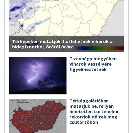
Térképeken mutatjuk, hol lehetnek viharok a
hidegfrontból, óráról órára
Tizennégy megyében
viharok veszélyére
figyelmeztetnek
Térképgalériában
mutatjuk be, milyen
hihetetlen történelmi
rekordok dőltek meg
csütörtökön