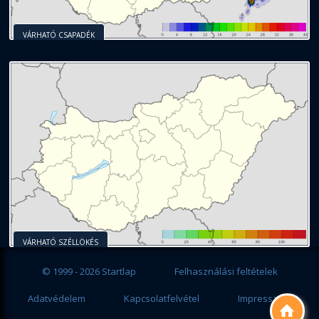
VÁRHATÓ CSAPADÉK
VÁRHATÓ SZÉLLÖKÉS
© 1999 - 2026 Startlap
Felhasználási feltételek
Adatvédelem
Kapcsolatfelvétel
Impresszum
