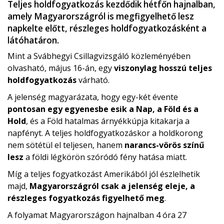
Teljes holdfogyatkozás kezdődik hétfőn hajnalban,
amely Magyarországról is megfigyelhető lesz
napkelte előtt, részleges holdfogyatkozásként a
látóhatáron.
Mint a Svábhegyi Csillagvizsgáló közleményében
olvasható, május 16-án, egy
viszonylag hosszú teljes
holdfogyatkozás
várható.
A jelenség magyarázata, hogy egy-két évente
pontosan egy egyenesbe esik a Nap, a Föld és a
Hold
, és a Föld hatalmas árnyékkúpja kitakarja a
napfényt. A teljes holdfogyatkozáskor a holdkorong
nem sötétül el teljesen, hanem
narancs-vörös színű
lesz
a földi légkörön szóródó fény hatása miatt.
Míg a teljes fogyatkozást Amerikából jól észlelhetik
majd,
Magyarországról csak a jelenség eleje, a
részleges fogyatkozás figyelhető meg
.
A folyamat Magyarországon hajnalban 4 óra 27