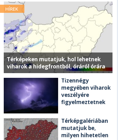
HÍREK
Térképeken mutatjuk, hol lehetnek
viharok a hidegfrontból, óráról órára
Tizennégy
megyében viharok
veszélyére
figyelmeztetnek
Térképgalériában
mutatjuk be,
milyen hihetetlen