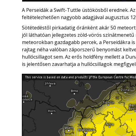
A Perseidák a Swift-Tuttle üstökösből erednek. 
feltételezhetően nagyobb adagjával augusztus 12-
Sötétedéstől pirkadatig óránként akár 50 meteort 
jól láthatóan jellegzetes zöld-vörös színátmenet
meteorokban gazdagabb percek, a Perseidákra is 
rajtag néha valóban záporszerű benyomást keltve 
hullócsillagot sem. Az erős holdfény mellett a Dun
is jelentősen zavarhatja a hullócsillagok megfigyel