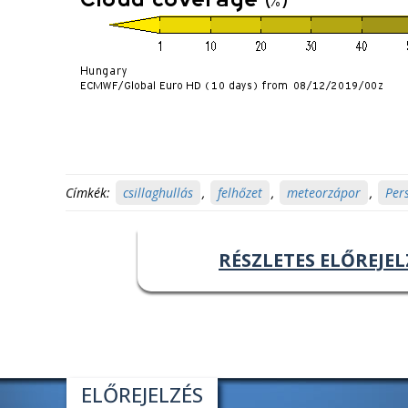
Címkék:
csillaghullás
,
felhőzet
,
meteorzápor
,
Per
RÉSZLETES ELŐREJEL
ELŐREJELZÉS