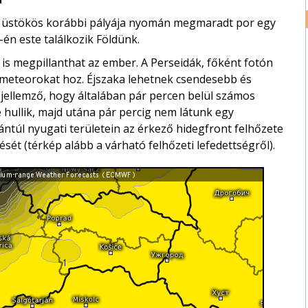
Az üstökös korábbi pályája nyomán megmaradt por egy
én este találkozik Földünk.
is megpillanthat az ember. A Perseidák, főként fotón
ű meteorokat hoz. Éjszaka lehetnek csendesebb és
jellemző, hogy általában pár percen belül számos
hullik, majd utána pár percig nem látunk egy
ántúl nyugati területein az érkező hidegfront felhőzete
ését (térkép alább a várható felhőzeti lefedettségről).