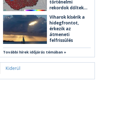
történelmi
rekordok dőltek
meg csütörtökön
Viharok kísérik a
hidegfrontot,
érkezik az
átmeneti
felfrissülés
További hírek időjárás témában
Kiderül