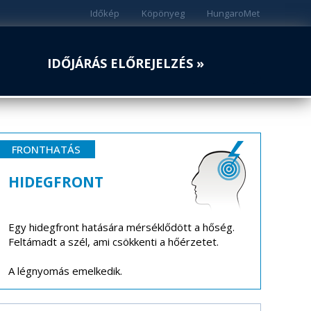
Időkép
Köpönyeg
HungaroMet
IDŐJÁRÁS ELŐREJELZÉS »
FRONTHATÁS
HIDEGFRONT
Egy hidegfront hatására mérséklődött a hőség.
Feltámadt a szél, ami csökkenti a hőérzetet.
A légnyomás emelkedik.