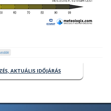
seidák
ZÉS, AKTUÁLIS IDŐJÁRÁS