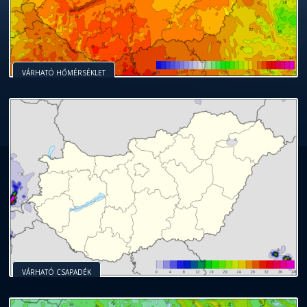
VÁRHATÓ HŐMÉRSÉKLET
VÁRHATÓ CSAPADÉK