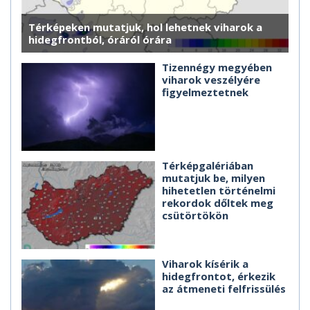
Térképeken mutatjuk, hol lehetnek viharok a
hidegfrontból, óráról órára
Tizennégy megyében
viharok veszélyére
figyelmeztetnek
Térképgalériában
mutatjuk be, milyen
hihetetlen történelmi
rekordok dőltek meg
csütörtökön
Viharok kísérik a
hidegfrontot, érkezik
az átmeneti felfrissülés