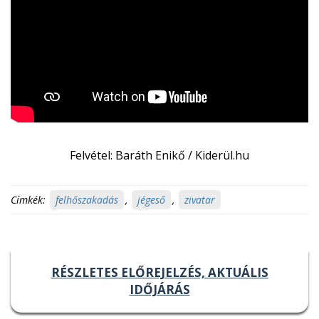
Felvétel: Baráth Enikő / Kiderül.hu
Címkék:
felhőszakadás
,
jégeső
,
zivatar
RÉSZLETES ELŐREJELZÉS, AKTUÁLIS
IDŐJÁRÁS