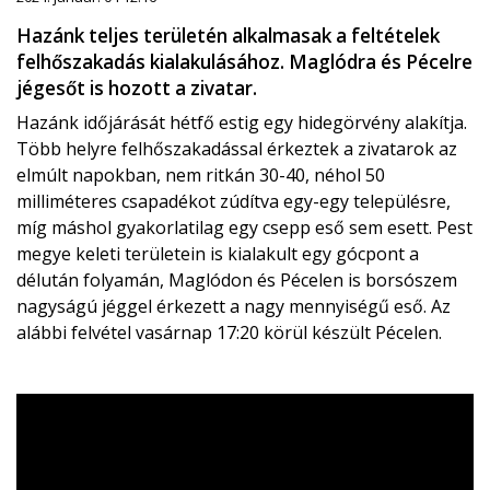
Hazánk teljes területén alkalmasak a feltételek
felhőszakadás kialakulásához. Maglódra és Pécelre
jégesőt is hozott a zivatar.
Hazánk időjárását hétfő estig egy hidegörvény alakítja.
Több helyre felhőszakadással érkeztek a zivatarok az
elmúlt napokban, nem ritkán 30-40, néhol 50
milliméteres csapadékot zúdítva egy-egy településre,
míg máshol gyakorlatilag egy csepp eső sem esett. Pest
megye keleti területein is kialakult egy gócpont a
délután folyamán, Maglódon és Pécelen is borsószem
nagyságú jéggel érkezett a nagy mennyiségű eső. Az
alábbi felvétel vasárnap 17:20 körül készült Pécelen.