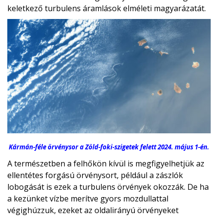
keletkező turbulens áramlások elméleti magyarázatát.
Kármán-féle örvénysor a Zöld-foki-szigetek felett 2024. május 1-én.
A természetben a felhőkön kívül is megfigyelhetjük az
ellentétes forgású örvénysort, például a zászlók
lobogását is ezek a turbulens örvények okozzák. De ha
a kezünket vízbe merítve gyors mozdullattal
végighúzzuk, ezeket az oldalirányú örvényeket