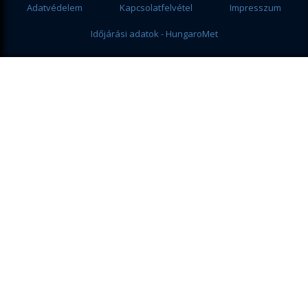
Adatvédelem
Kapcsolatfelvétel
Impresszum
Időjárási adatok - HungaroMet