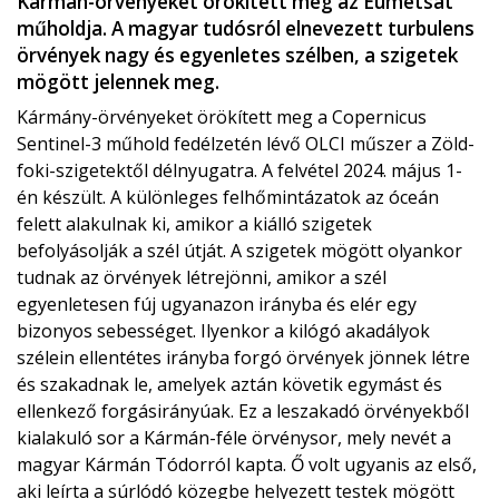
Kármán-örvényeket örökített meg az Eumetsat
műholdja. A magyar tudósról elnevezett turbulens
örvények nagy és egyenletes szélben, a szigetek
mögött jelennek meg.
Kármány-örvényeket örökített meg a Copernicus
Sentinel-3 műhold fedélzetén lévő OLCI műszer a Zöld-
foki-szigetektől délnyugatra. A felvétel 2024. május 1-
én készült. A különleges felhőmintázatok az óceán
felett alakulnak ki, amikor a kiálló szigetek
befolyásolják a szél útját. A szigetek mögött olyankor
tudnak az örvények létrejönni, amikor a szél
egyenletesen fúj ugyanazon irányba és elér egy
bizonyos sebességet. Ilyenkor a kilógó akadályok
szélein ellentétes irányba forgó örvények jönnek létre
és szakadnak le, amelyek aztán követik egymást és
ellenkező forgásirányúak. Ez a leszakadó örvényekből
kialakuló sor a Kármán-féle örvénysor, mely nevét a
magyar Kármán Tódorról kapta. Ő volt ugyanis az első,
aki leírta a súrlódó közegbe helyezett testek mögött