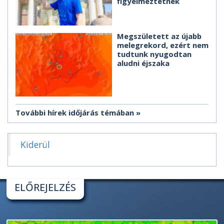
figyelmeztetnek
Megszületett az újabb
melegrekord, ezért nem
tudtunk nyugodtan
aludni éjszaka
További hírek időjárás témában
Kiderül
ELŐREJELZÉS