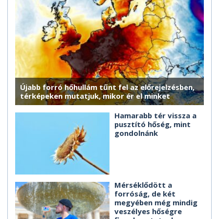
Újabb forró hőhullám tűnt fel az előrejelzésben,
térképeken mutatjuk, mikor ér el minket
Hamarabb tér vissza a
pusztító hőség, mint
gondolnánk
Mérséklődött a
forróság, de két
megyében még mindig
veszélyes hőségre