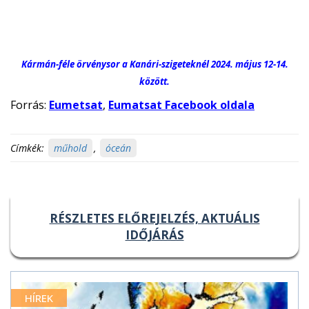
Kármán-féle örvénysor a Kanári-szigeteknél 2024. május 12-14.
között.
Forrás:
Eumetsat
,
Eumatsat Facebook oldala
Címkék:
műhold
,
óceán
RÉSZLETES ELŐREJELZÉS, AKTUÁLIS
IDŐJÁRÁS
HÍREK