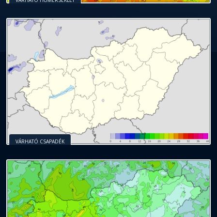
VÁRHATÓ HŐMÉRSÉKLET
VÁRHATÓ CSAPADÉK