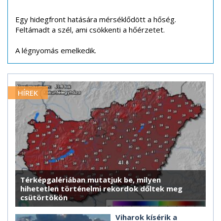
Egy hidegfront hatására mérséklődött a hőség.
Feltámadt a szél, ami csökkenti a hőérzetet.
A légnyomás emelkedik.
HÍREK
Térképgalériában mutatjuk be, milyen
hihetetlen történelmi rekordok dőltek meg
csütörtökön
Viharok kísérik a