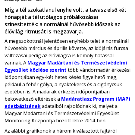
Míg a tél szokatlanul enyhe volt, a tavasz első két
hónapját a tél utólagos próbálkozásai
színesítették: a normálnál hűvösebb időszak az
élővilág ritmusát is megzavarja.
A megszokottnál jelentősen enyhébb telet a normálnál
hűvösebb március és április követte, az időjárás furcsa
változásai pedig az élővilágra is komoly hatással
vannak. A
Magyar Madártani és Természetvédelmi
Egyesület közlése szerint
több vándormadár érkezési
időpontjában egy-két hetes késés figyelhető meg,
például a fehér gólya, a nyaktekercs és a cigánycsuk
esetében is. A madarak érkezési időpontjaiban
bekövetkező eltérések a
Madáratlasz Program (MAP)
adatbázisának
adataiból rajzolódnak ki, melyet a
Magyar Madártani és Természetvédelmi Egyesület
Monitoring Központja hozott létre 2014-ben.
Az alábbi grafikonok a három kiválasztott fajtáról