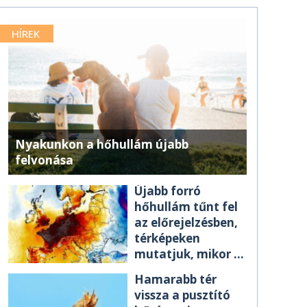
HÍREK
Nyakunkon a hőhullám újabb
felvonása
Újabb forró
hőhullám tűnt fel
az előrejelzésben,
térképeken
mutatjuk, mikor ér
el minket
Hamarabb tér
vissza a pusztító