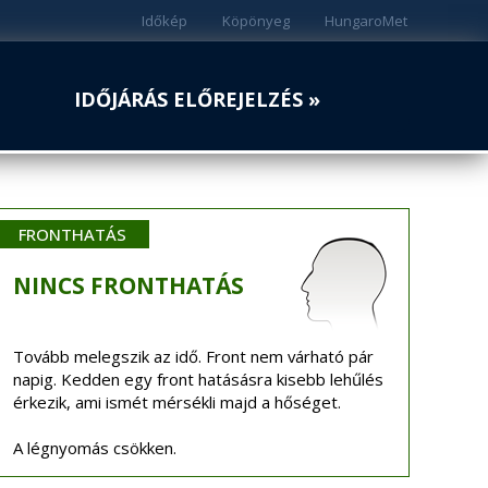
Időkép
Köpönyeg
HungaroMet
IDŐJÁRÁS ELŐREJELZÉS »
FRONTHATÁS
NINCS
FRONTHATÁS
Tovább melegszik az idő. Front nem várható pár
napig. Kedden egy front hatásásra kisebb lehűlés
érkezik, ami ismét mérsékli majd a hőséget.
A légnyomás csökken.