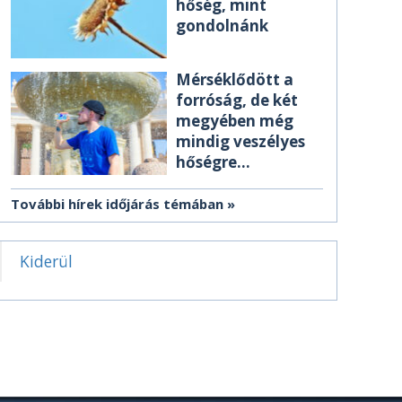
hőség, mint
gondolnánk
Mérséklődött a
forróság, de két
megyében még
mindig veszélyes
hőségre
figyelmeztetnek
További hírek időjárás témában
Kiderül