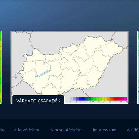
VÁRHATÓ CSAPADÉK
ek
Adatvédelem
Kapcsolatfelvétel
Impresszum
Az idő