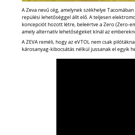
A Zeva nevű cég, amelynek székhelye Tacomában (
repülési lehetőséggel állt elő. A teljesen elektrom
koncepciót hozott létre, beleértve a Zero (Zero-emi
amely alternatív lehetőségeket kínál az emberekn
A ZEVA reméli, hogy az eVTOL nem csak pilótákna
károsanyag-kibocsátás nélkül jussanak el egyik he