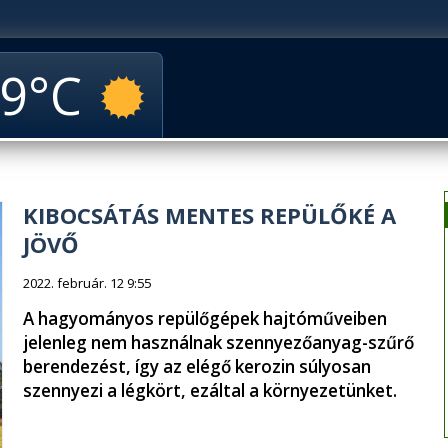
9
KIBOCSÁTÁS MENTES REPÜLŐKÉ A
JÖVŐ
2022. február. 12 9:55
A hagyományos repülőgépek hajtóműveiben
jelenleg nem használnak szennyezőanyag-szűrő
berendezést, így az elégő kerozin súlyosan
szennyezi a légkört, ezáltal a környezetünket.