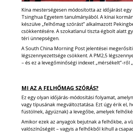
Kína mesterségesen módosította az időjárást egy 20
Tsinghua Egyetem tanulmányából. A kínai kormán
készülve „felhőmag szórást” alkalmazott Pekingb
csökkentésére. A szokatlanul tiszta égbolt alatt 
téri ünnepségen.
A South China Morning Post jelentései megerősítik
légszennyezettsége csökkent. A PM2,5 légszenny
– ​​és ez a levegőminőségi indexet „mérsékelt”-ről 
MI AZ A FELHŐMAG SZÓRÁS?
Ez egy olyan időjárás-módosítási folyamat, amely
vagy típusának megváltoztatása. Ezt úgy érik el,
füstölnek, ágyúznak) a levegőbe, amelyek felhőké
Amikor ezek az anyagok bejutnak a felhőkbe, a ví
valószínűségét – vagyis a felhőkből kihull a csapad