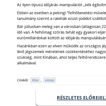
Az ilyen típusú időjárás-manipulációt „kék égboltn
Ebben az esetben a pekingi “felhőbevetési művelet”
tanulmány szerint a rakéták ezüst-jodidot szállíto
Bár júliusban meleg van a városban (átlagosan 22-
idő van. A felhőmag szórás tehát egy gyakori eljá
eurómilliárdokat költött az időjárás manipulálásár
Hazánkban ezen az elven működik az országos jé
lévő jégszemek méretének csökkentéséhez nagysá
szükség, mint Kínában, ahol teljes felhőrendszere
alkalmával.
Címkék:
Kína
,
ünnep
RÉSZLETES ELŐREJEL