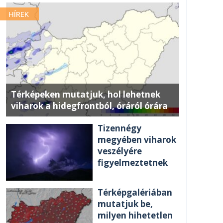
HÍREK
Térképeken mutatjuk, hol lehetnek
viharok a hidegfrontból, óráról órára
Tizennégy
megyében viharok
veszélyére
figyelmeztetnek
Térképgalériában
mutatjuk be,
milyen hihetetlen