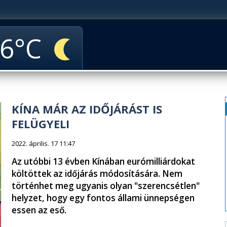
6
KÍNA MÁR AZ IDŐJÁRÁST IS
FELÜGYELI
2022. április. 17 11:47
Az utóbbi 13 évben Kínában eurómilliárdokat
költöttek az időjárás módosítására. Nem
történhet meg ugyanis olyan "szerencsétlen"
helyzet, hogy egy fontos állami ünnepségen
essen az eső.