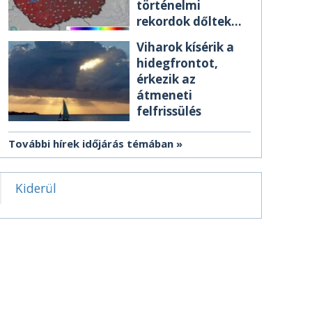
történelmi
rekordok dőltek
meg csütörtökön
Viharok kísérik a
hidegfrontot,
érkezik az
átmeneti
felfrissülés
További hírek időjárás témában
Kiderül