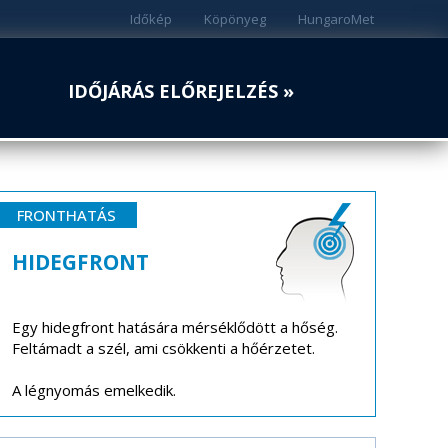
Időkép
Köpönyeg
HungaroMet
IDŐJÁRÁS ELŐREJELZÉS »
FRONTHATÁS
HIDEGFRONT
Egy hidegfront hatására mérséklődött a hőség.
Feltámadt a szél, ami csökkenti a hőérzetet.
A légnyomás emelkedik.