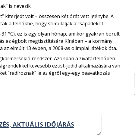
ak” is nevezik.
 kiterjedt volt – összesen két órát vett igénybe. A
ttak a felhőkbe, hogy stimulálják a csapadékot.
31 °C), ez is egy olyan hónap, amikor gyakran borult
rás az égbolt megtisztítására Kínában – a kormány
a az elmúlt 13 évben, a 2008-as olimpiai játékok óta.
gkármérséklő rendszer. Azonban a zivatarfelhőben
grendekkel kevesebb ezüst-jodid alkalmazására van
ket “radíroznak” le az égről egy-egy beavatkozás
ZÉS, AKTUÁLIS IDŐJÁRÁS