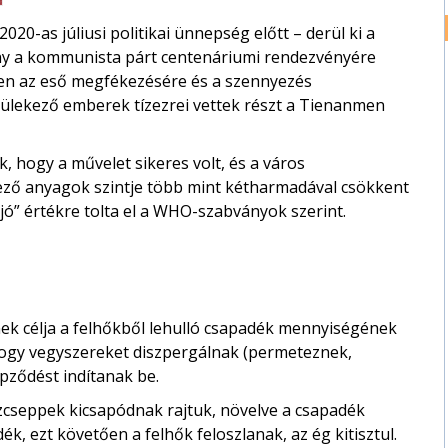
20-as júliusi politikai ünnepség előtt – derül ki a
y a kommunista párt centenáriumi rendezvényére
en az eső megfékezésére és a szennyezés
gyülekező emberek tízezrei vettek részt a Tienanmen
, hogy a művelet sikeres volt, és a város
ező anyagok szintje több mint kétharmadával csökkent
„jó” értékre tolta el a WHO-szabványok szerint.
nek célja a felhőkből lehulló csapadék mennyiségének
 hogy vegyszereket diszpergálnak (permeteznek,
pződést indítanak be.
zcseppek kicsapódnak rajtuk, növelve a csapadék
ék, ezt követően a felhők feloszlanak, az ég kitisztul.