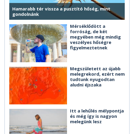
Hamarabb tér vissza a pusztító hőség, mint
gondolnánk
Mérséklődött a
forróság, de két
megyében még mindig
veszélyes hőségre
figyelmeztetnek
Megszületett az újabb
melegrekord, ezért nem
tudtunk nyugodtan
aludni éjszaka
Itt a lehűlés mélypontja
és még így is nagyon
melegünk lesz