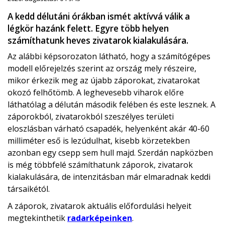
A kedd délutáni órákban ismét aktívvá válik a
légkör hazánk felett. Egyre több helyen
számíthatunk heves zivatarok kialakulására.
Az alábbi képsorozaton látható, hogy a számítógépes
modell előrejelzés szerint az ország mely részeire,
mikor érkezik meg az újabb záporokat, zivatarokat
okozó felhőtömb. A leghevesebb viharok előre
láthatólag a délután második felében és este lesznek. A
záporokból, zivatarokból szeszélyes területi
eloszlásban várható csapadék, helyenként akár 40-60
milliméter eső is lezúdulhat, kisebb körzetekben
azonban egy csepp sem hull majd. Szerdán napközben
is még többfelé számíthatunk záporok, zivatarok
kialakulására, de intenzitásban már elmaradnak keddi
társaikétól.
A záporok, zivatarok aktuális előfordulási helyeit
megtekinthetik
radarképeinken
.