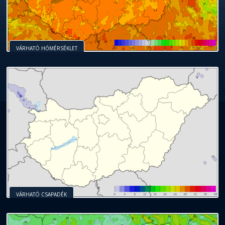
VÁRHATÓ HŐMÉRSÉKLET
VÁRHATÓ CSAPADÉK