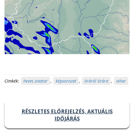
Címkék:
heves zivatar
,
képsorozat
,
óráról órára
,
vihar
RÉSZLETES ELŐREJELZÉS, AKTUÁLIS
IDŐJÁRÁS