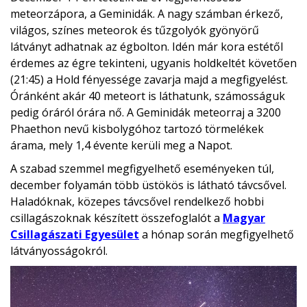
meteorzápora, a Geminidák. A nagy számban érkező,
világos, színes meteorok és tűzgolyók gyönyörű
látványt adhatnak az égbolton. Idén már kora estétől
érdemes az égre tekinteni, ugyanis holdkeltét követően
(21:45) a Hold fényessége zavarja majd a megfigyelést.
Óránként akár 40 meteort is láthatunk, számosságuk
pedig óráról órára nő. A Geminidák meteorraj a 3200
Phaethon nevű kisbolygóhoz tartozó törmelékek
árama, mely 1,4 évente kerüli meg a Napot.
A szabad szemmel megfigyelhető eseményeken túl,
december folyamán több üstökös is látható távcsővel.
Haladóknak, közepes távcsővel rendelkező hobbi
csillagászoknak készített összefoglalót a
Magyar
Csillagászati Egyesület
a hónap során megfigyelhető
látványosságokról.