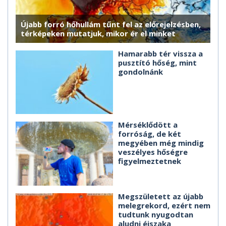
Újabb forró hőhullám tűnt fel az előrejelzésben,
térképeken mutatjuk, mikor ér el minket
Hamarabb tér vissza a
pusztító hőség, mint
gondolnánk
Mérséklődött a
forróság, de két
megyében még mindig
veszélyes hőségre
figyelmeztetnek
Megszületett az újabb
melegrekord, ezért nem
tudtunk nyugodtan
aludni éjszaka