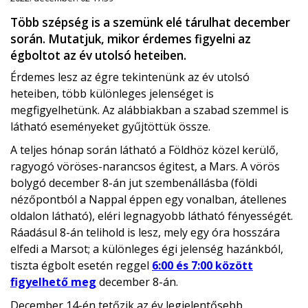
Több szépség is a szemünk elé tárulhat december
során. Mutatjuk, mikor érdemes figyelni az
égboltot az év utolsó heteiben.
Érdemes lesz az égre tekintenünk az év utolsó
heteiben, több különleges jelenséget is
megfigyelhetünk. Az alábbiakban a szabad szemmel is
látható eseményeket gyűjtöttük össze.
A teljes hónap során látható a Földhöz közel kerülő,
ragyogó vöröses-narancsos égitest, a Mars. A vörös
bolygó december 8-án jut szembenállásba (földi
nézőpontból a Nappal éppen egy vonalban, átellenes
oldalon látható), eléri legnagyobb látható fényességét.
Ráadásul 8-án telihold is lesz, mely egy óra hosszára
elfedi a Marsot; a különleges égi jelenség hazánkból,
tiszta égbolt esetén reggel
6:00 és 7:00 között
figyelhető meg
december 8-án.
December 14-én tetőzik az év legjelentősebb