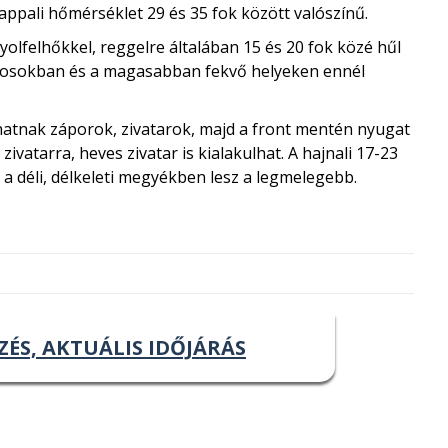
ppali hőmérséklet 29 és 35 fok között valószínű.
olfelhőkkel, reggelre általában 15 és 20 fok közé hűl
árosokban és a magasabban fekvő helyeken ennél
hatnak záporok, zivatarok, majd a front mentén nyugat
vatarra, heves zivatar is kialakulhat. A hajnali 17-23
 a déli, délkeleti megyékben lesz a legmelegebb.
.
ZÉS, AKTUÁLIS IDŐJÁRÁS