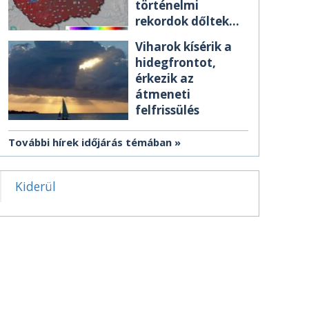
történelmi
rekordok dőltek
meg csütörtökön
Viharok kísérik a
hidegfrontot,
érkezik az
átmeneti
felfrissülés
További hírek időjárás témában
Kiderül