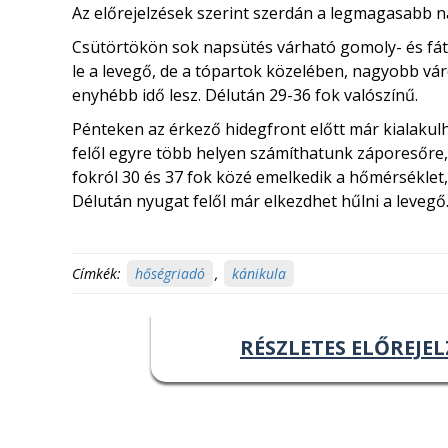
Az előrejelzések szerint szerdán a legmagasabb na
Csütörtökön sok napsütés várható gomoly- és fáty
le a levegő, de a tópartok közelében, nagyobb v
enyhébb idő lesz. Délután 29-36 fok valószínű.
Pénteken az érkező hidegfront előtt már kialakul
felől egyre több helyen számíthatunk záporesőre, zi
fokról 30 és 37 fok közé emelkedik a hőmérséklet,
Délután nyugat felől már elkezdhet hűlni a levegő
Címkék:
hőségriadó
,
kánikula
RÉSZLETES ELŐREJEL