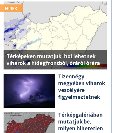
HÍREK
Térképeken mutatjuk, hol lehetnek
viharok a hidegfrontból, óráról órára
Tizennégy
megyében viharok
veszélyére
figyelmeztetnek
Térképgalériában
mutatjuk be,
milyen hihetetlen