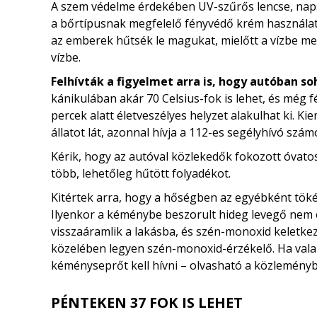
A szem védelme érdekében UV-szűrős lencse, naps
a bőrtípusnak megfelelő fényvédő krém használat
az emberek hűtsék le magukat, mielőtt a vízbe me
vízbe.
Felhívták a figyelmet arra is, hogy autóban so
kánikulában akár 70 Celsius-fok is lehet, és még f
percek alatt életveszélyes helyzet alakulhat ki. 
állatot lát, azonnal hívja a 112-es segélyhívó szám
Kérik, hogy az autóval közlekedők fokozott óvat
több, lehetőleg hűtött folyadékot.
Kitértek arra, hogy a hőségben az egyébként tö
Ilyenkor a kéménybe beszorult hideg levegő nem en
visszaáramlik a lakásba, és szén-monoxid keletkezi
közelében legyen szén-monoxid-érzékelő. Ha vala
kéményseprőt kell hívni – olvasható a közlemény
PÉNTEKEN 37 FOK IS LEHET