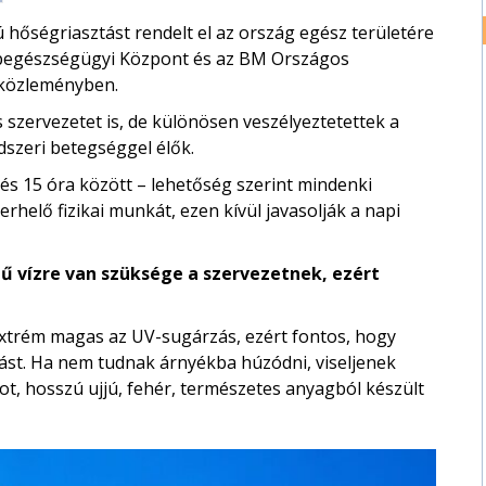
ú hőségriasztást rendelt el az ország egész területére
Népegészségügyi Központ és az BM Országos
 közleményben.
 szervezetet is, de különösen veszélyeztetettek a
dszeri betegséggel élők.
 és 15 óra között – lehetőség szerint mindenki
erhelő fizikai munkát, ezen kívül javasolják a napi
 vízre van szüksége a szervezetnek, ezért
extrém magas az UV-sugárzás, ezért fontos, hogy
ást. Ha nem tudnak árnyékba húzódni, viseljenek
ot, hosszú ujjú, fehér, természetes anyagból készült