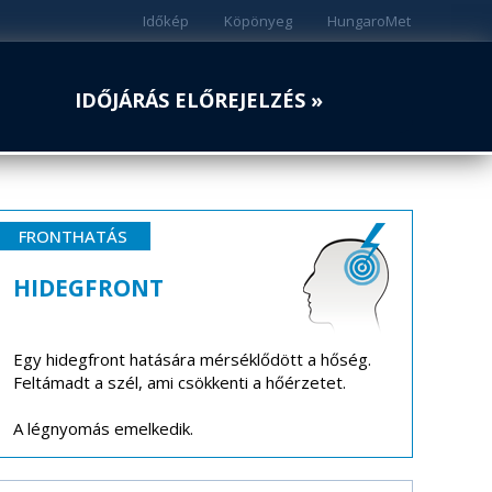
Időkép
Köpönyeg
HungaroMet
IDŐJÁRÁS ELŐREJELZÉS »
FRONTHATÁS
HIDEGFRONT
Egy hidegfront hatására mérséklődött a hőség.
Feltámadt a szél, ami csökkenti a hőérzetet.
A légnyomás emelkedik.