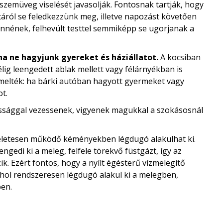
zemüveg viselését javasolják. Fontosnak tartják, hogy
áról se feledkezzünk meg, illetve napozást követően
nnének, felhevült testtel semmiképp se ugorjanak a
ha ne hagyjunk gyereket és háziállatot.
A kocsiban
élig leengedett ablak mellett vagy félárnyékban is
Kiemelték: ha bárki autóban hagyott gyermeket vagy
ot.
ossággal vezessenek, vigyenek magukkal a szokásosnál
kéletesen működő kéményekben légdugó alakulhat ki.
gedi ki a meleg, felfele törekvő füstgázt, így az
k. Ezért fontos, hogy a nyílt égésterű vízmelegítő
hol rendszeresen légdugó alakul ki a melegben,
ben.