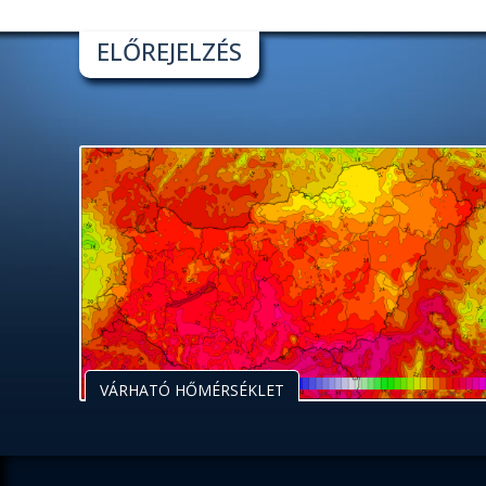
ELŐREJELZÉS
VÁRHATÓ HŐMÉRSÉKLET