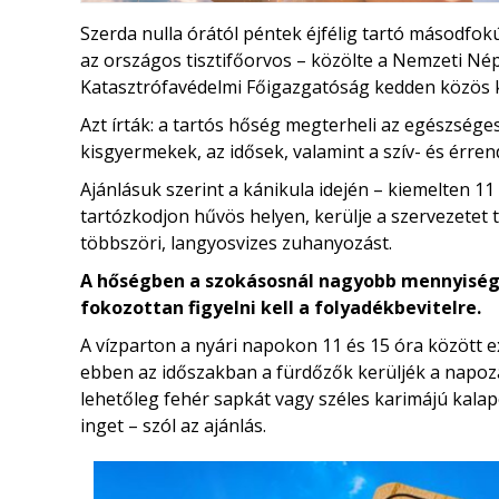
Szerda nulla órától péntek éjfélig tartó másodfok
az országos tisztifőorvos – közölte a Nemzeti 
Katasztrófavédelmi Főigazgatóság kedden közös
Azt írták: a tartós hőség megterheli az egészséges
kisgyermekek, az idősek, valamint a szív- és érren
Ajánlásuk szerint a kánikula idején – kiemelten 11
tartózkodjon hűvös helyen, kerülje a szervezetet t
többszöri, langyosvizes zuhanyozást.
A hőségben a szokásosnál nagyobb mennyiségű
fokozottan figyelni kell a folyadékbevitelre.
A vízparton a nyári napokon 11 és 15 óra között 
ebben az időszakban a fürdőzők kerüljék a napoz
lehetőleg fehér sapkát vagy széles karimájú kalap
inget – szól az ajánlás.