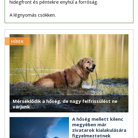
hidegfront és péntekre enyhül a forróság.
A légnyomás csökken.
HÍREK
Mérséklődik a hőség, de nagy felfrissülést ne
várjunk
A hőség mellett kilenc
megyében már
zivatarok kialakulására
figyelmeztetnek