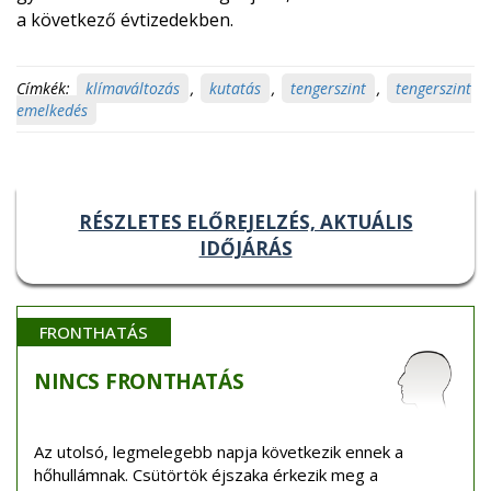
a következő évtizedekben.
Címkék:
klímaváltozás
,
kutatás
,
tengerszint
,
tengerszint
emelkedés
RÉSZLETES ELŐREJELZÉS, AKTUÁLIS
IDŐJÁRÁS
FRONTHATÁS
NINCS
FRONTHATÁS
Az utolsó, legmelegebb napja következik ennek a
hőhullámnak. Csütörtök éjszaka érkezik meg a