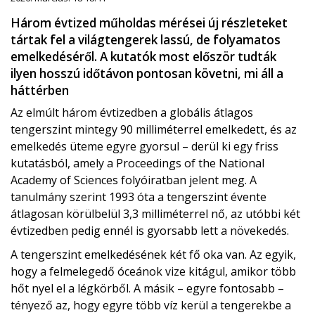
Három évtized műholdas mérései új részleteket
tártak fel a világtengerek lassú, de folyamatos
emelkedéséről. A kutatók most először tudták
ilyen hosszú időtávon pontosan követni, mi áll a
háttérben
Az elmúlt három évtizedben a globális átlagos
tengerszint mintegy 90 milliméterrel emelkedett, és az
emelkedés üteme egyre gyorsul – derül ki egy friss
kutatásból, amely a
Proceedings of the National
Academy of Sciences
folyóiratban jelent meg. A
tanulmány szerint 1993 óta a tengerszint évente
átlagosan körülbelül 3,3 milliméterrel nő, az utóbbi két
évtizedben pedig ennél is gyorsabb lett a növekedés.
A tengerszint emelkedésének két fő oka van. Az egyik,
hogy a felmelegedő óceánok vize kitágul, amikor több
hőt nyel el a légkörből. A másik – egyre fontosabb –
tényező az, hogy egyre több víz kerül a tengerekbe a