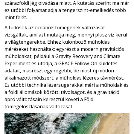
szárazföldi jég olvadása miatt. A kutatás szerint ma már
ez utóbbi folyamat adja a tengerszint-emelkedés több
mint felét.
A tudósok az óceánok tömegének változását
vizsgálták, ami azt mutatja meg, mennyi plusz víz kerül
a világtengerekbe. Ehhez különböző műholdas
méréseket használtak: egyrészt a modern gravitációs
műholdakat, például a
Gravity Recovery and Climate
Experiment
és utódja, a
GRACE Follow-On
küldetés
adatait, másrészt egy régebbi, de most új módon
alkalmazott módszert, a műholdas lézeres távmérést.
Ez utóbbi technika lézersugarakkal méri a műholdak és
a földi állomások közötti távolságot, és a gravitáció
apró változásain keresztül követi a Föld
tömegeloszlásának változását.