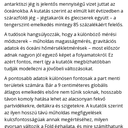
antarktiszi jég is jelentős mennyiségű vizet juttat az
óceánokba. A kutatás szerint az elmúlt két évtizedben a
szárazföldi jég – jégtakarók és gleccserek együtt – a
tengerszint-emelkedés mintegy 85 százalékáért felelős.
A tudósok hangsúlyozzák, hogy a különböző mérési
módszerek – műholdas magasságmérés, gravitációs
adatok és óceáni hőmérsékletmérések – most először
adnak nagyon jól egyező képet a folyamatokról. Ez
azért fontos, mert így a kutatók megbízhatóbban
tudják modellezni a jövőbeli változásokat.
A pontosabb adatok különösen fontosak a part menti
területek számára. Bár a 9 centiméteres globális
átlagos emelkedés elsőre nem tűnik soknak, hosszabb
távon komoly hatása lehet az alacsonyan fekvő
partvidékekre, deltákra és szigetekre. A kutatók szerint
az ilyen hosszú távú műholdas megfigyelések
kulcsfontosságúak annak megértéséhez, milyen
gyorsan változik a Föld éghajlata, és mire számíthatunk