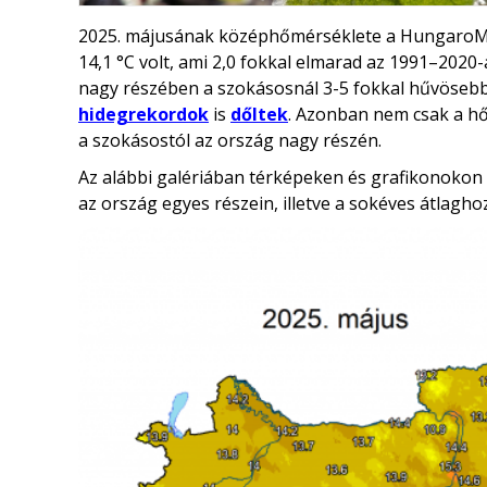
2025. májusának középhőmérséklete a HungaroMet
14,1 °C volt, ami 2,0 fokkal elmarad az 1991–2020-
nagy részében a szokásosnál 3-5 fokkal hűvöseb
hidegrekordok
is
dőltek
. Azonban nem csak a hő
a szokásostól az ország nagy részén.
Az alábbi galériában térképeken és grafikonokon 
az ország egyes részein, illetve a sokéves átlagho