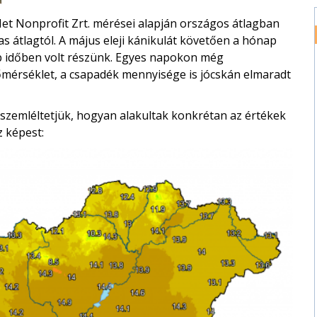
 Nonprofit Zrt. mérései alapján országos átlagban
as átlagtól. A május eleji kánikulát követően a hónap
b időben volt részünk. Egyes napokon még
mérséklet, a csapadék mennyisége is jócskán elmaradt
szemléltetjük, hogyan alakultak konkrétan az értékek
z képest: