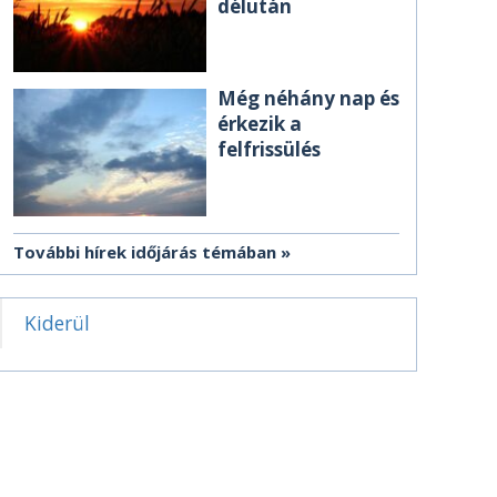
délután
Még néhány nap és
érkezik a
felfrissülés
További hírek időjárás témában
Kiderül