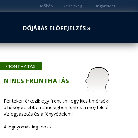
Időkép
Köpönyeg
HungaroMet
IDŐJÁRÁS ELŐREJELZÉS »
FRONTHATÁS
NINCS
FRONTHATÁS
Pénteken érkezik egy front ami egy kicsit mérsékli
a hőséget. ebben a melegben fontos a megfelelő
vízfogyasztás és a fényvédelem!
A légnyomás ingadozik.