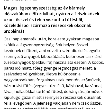
Magas légszennyezettség az év bármely
időszakában előfordulhat, nyáron a felszínközeli
ózon, ősszel és télen viszont a fűtésből,
közeledésből származó részecskék okoznak
problémát.
Őszi naplementék után, kora este gyakran magasba
szökik a légszennyezettség. Sok helyen ősszel
kezdenek el fűteni, ami növeli a szén-dioxid és egyéb
szennyező anyagok kibocsátását, különösen a szilárd
tüzelőanyagok (például fa) használata esetén. A ködös,
párás idő miatt, főleg gyenge légmozgás mellett, a
szélvédett völgyekben, illetve különösen a
nagyvárosokban, forgalmas utak mentén, erőművek,
háztartási fűtés (vegyes tüzelésű, kályhával, kazánnal,
fával, hulladékkal történő fűtés), dohányzás, járművek
kipufugó gázai miatt szennyező részecskék dúsulnak
fel a levegőben. A jelenség valójában nem csak ősszel,