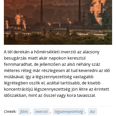
A tél derekán a hőmérsékleti inverzió az alacsony
besugárzás miatt akár napokon keresztül
fennmaradhat, de jellemzően az alsó néhány száz
méteres réteg már részlegesen át tud keveredni az idő
múlásával, így a légszennyezettség vastagabb
légrétegben oszlik el, azáltal tartósabb, de kisebb
koncentrációjú légszennyezettség jön létre az érintett
időszakban, mint az ősszel vagy kora tavasszal.
Címkék:
fűtés
,
inverzió
,
légszennyezettség
,
ősz