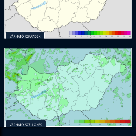
VÁRHATÓ CSAPADÉK
VÁRHATÓ SZÉLLÖKÉS