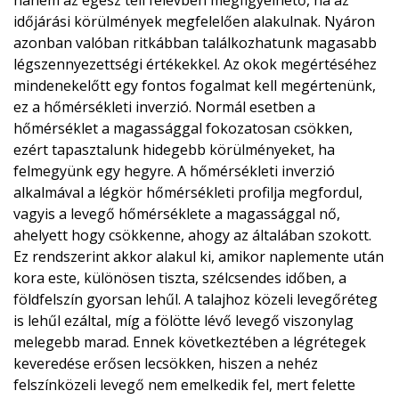
hanem az egész téli félévben megfigyelhető, ha az
időjárási körülmények megfelelően alakulnak. Nyáron
azonban valóban ritkábban találkozhatunk magasabb
légszennyezettségi értékekkel. Az okok megértéséhez
mindenekelőtt egy fontos fogalmat kell megértenünk,
ez a hőmérsékleti inverzió. Normál esetben a
hőmérséklet a magassággal fokozatosan csökken,
ezért tapasztalunk hidegebb körülményeket, ha
felmegyünk egy hegyre. A hőmérsékleti inverzió
alkalmával a légkör hőmérsékleti profilja megfordul,
vagyis a levegő hőmérséklete a magassággal nő,
ahelyett hogy csökkenne, ahogy az általában szokott.
Ez rendszerint akkor alakul ki, amikor naplemente után
kora este, különösen tiszta, szélcsendes időben, a
földfelszín gyorsan lehűl. A talajhoz közeli levegőréteg
is lehűl ezáltal, míg a fölötte lévő levegő viszonylag
melegebb marad. Ennek következtében a légrétegek
keveredése erősen lecsökken, hiszen a nehéz
felszínközeli levegő nem emelkedik fel, mert felette