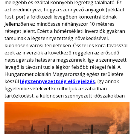
melegebb és ezáltal könnyebb légréteg található. Ez
azt eredményezi, hogy a szennyező anyagok (például
füst, por) a földközeli levegőben koncentrálódnak.
Jellemzően ez mindössze néhányszor 10 méteres
réteget jelent. Ezért a hőmérsékleti inverziók gyakran
társulnak a légszennyezettség növekedésével,
különösen városi területeken. Ősszel és kora tavasszal
ezek az inverziók a következő reggelen az erősödő
napsugárzás hatására megszűnnek, így a szennyezett
levegő is távozni tud a légkör felsőbb rétegei felé. A
Hungaromet oldalán Magyarország egész területére
készül
légszennyezettség előrejelzés
, így annak
figyelembe vételével kerülhetjük a szabadban
tartózkodást, a különösen szennyezett időszakokban.