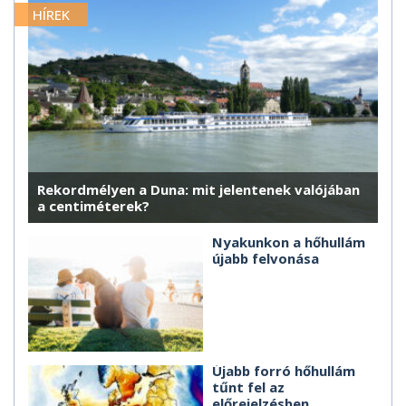
HÍREK
Rekordmélyen a Duna: mit jelentenek valójában
a centiméterek?
Nyakunkon a hőhullám
újabb felvonása
Újabb forró hőhullám
tűnt fel az
előrejelzésben,